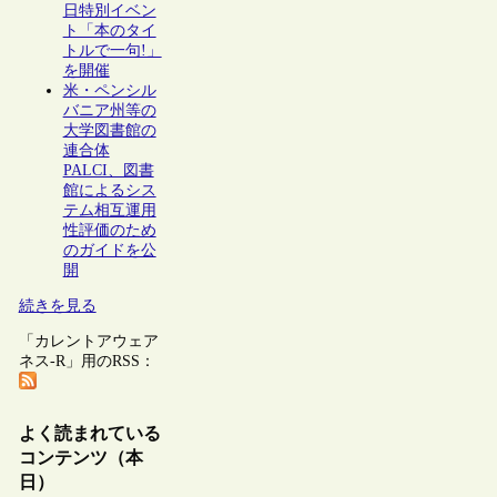
日特別イベン
ト「本のタイ
トルで一句!」
を開催
米・ペンシル
バニア州等の
大学図書館の
連合体
PALCI、図書
館によるシス
テム相互運用
性評価のため
のガイドを公
開
続きを見る
「カレントアウェア
ネス-R」用のRSS：
よく読まれている
コンテンツ（本
日）