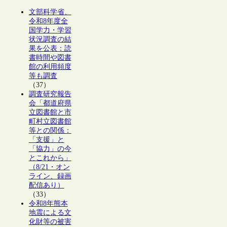
文部科学省、
令和8年度全
国学力・学習
状況調査の結
果を公表：読
書時間や図書
館の利用頻度
等も調査
（37）
調査研究報告
会「都道府県
立図書館と市
町村立図書館
等との関係：
「支援」と
「協力」の今
とこれから」
（8/21・オン
ライン、録画
配信あり）
（33）
令和8年熊本
地震による文
化財等の被害