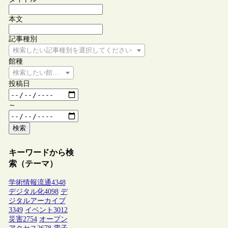
本文
記事種別
検索したい記事種別を選択してください
館種
検索したい館種を選択してください
投稿日
～
検索
キーワードから検
索（テーマ）
学術情報流通
4348
デジタル化
4098
デ
ジタルアーカイブ
3349
イベント
3012
災害
2754
オープン