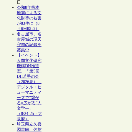
日
令和8年熊本
地震による文
化財等の被害
が83件に（8
月6日時点）
名古屋市、名
古屋城の現天
守閣の記録を
募集中
【イベント】
人間文化研究
機構DH推進
室、「第5回
DH若手の会
（2026夏）―
デジタル・ヒ
ューマニティ
ーズで“繋が
る×広がる”人
文学―」
（8/24-25・大
阪府）
埼玉県立久喜
図書館、休館