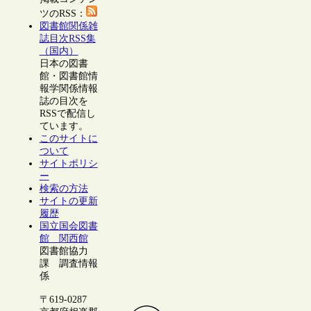
ツのRSS：
図書館関係雑
誌目次RSS集
（国内）
日本の図書
館・図書館情
報学関係情報
誌の目次を
RSSで配信し
ています。
このサイトに
ついて
サイトポリシ
ー
検索の方法
サイトの更新
履歴
国立国会図書
館 関西館
図書館協力
課 調査情報
係
〒619-0287