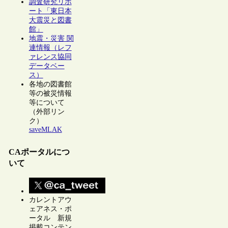
調査研究リポ
ート「東日本
大震災と図書
館」
地震・災害 関
連情報（レフ
ァレンス協同
データベー
ス）
各地の図書館
等の被災情報
等について
（外部リン
ク）
saveMLAK
CAポータルにつ
いて
カレントアウ
ェアネス・ポ
ータル 新規
掲載コンテン