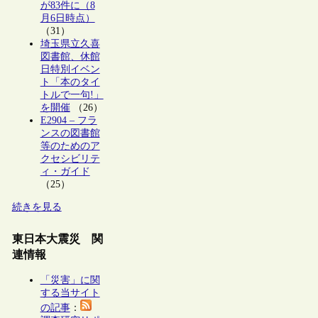
が83件に（8
月6日時点）
（31）
埼玉県立久喜
図書館、休館
日特別イベン
ト「本のタイ
トルで一句!」
を開催
（26）
E2904 – フラ
ンスの図書館
等のためのア
クセシビリテ
ィ・ガイド
（25）
続きを見る
東日本大震災 関
連情報
「災害」に関
する当サイト
の記事
：