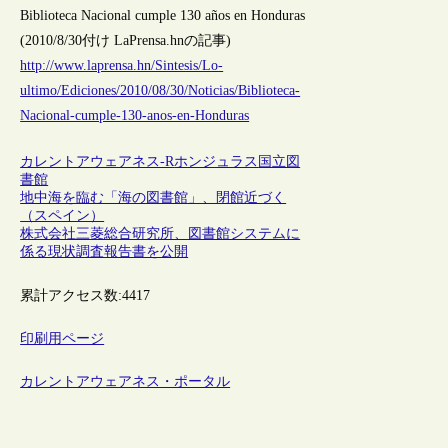
Biblioteca Nacional cumple 130 años en Honduras
(2010/8/30付け LaPrensa.hnの記事)
http://www.laprensa.hn/Sintesis/Lo-
ultimo/Ediciones/2010/08/30/Noticias/Biblioteca-
Nacional-cumple-130-anos-en-Honduras
カレントアウェアネス-R
ホンジュラス
国立図
書館
地中海を臨む「海の図書館」、閉館近づく
（スペイン）
株式会社三菱総合研究所、図書館システムに
係る現状調査報告書を公開
累計アクセス数:
4417
印刷用ページ
カレントアウェアネス・ポータル