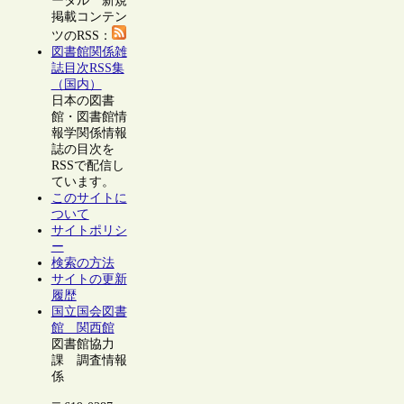
ータル 新規
掲載コンテン
ツのRSS：
図書館関係雑
誌目次RSS集
（国内）
日本の図書
館・図書館情
報学関係情報
誌の目次を
RSSで配信し
ています。
このサイトに
ついて
サイトポリシ
ー
検索の方法
サイトの更新
履歴
国立国会図書
館 関西館
図書館協力
課 調査情報
係