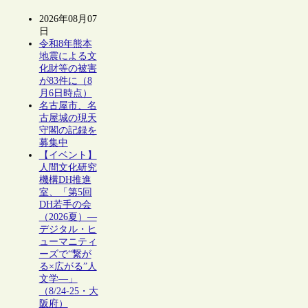
2026年08月07
日
令和8年熊本
地震による文
化財等の被害
が83件に（8
月6日時点）
名古屋市、名
古屋城の現天
守閣の記録を
募集中
【イベント】
人間文化研究
機構DH推進
室、「第5回
DH若手の会
（2026夏）―
デジタル・ヒ
ューマニティ
ーズで“繋が
る×広がる”人
文学―」
（8/24-25・大
阪府）