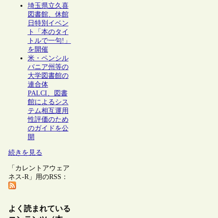
埼玉県立久喜
図書館、休館
日特別イベン
ト「本のタイ
トルで一句!」
を開催
米・ペンシル
バニア州等の
大学図書館の
連合体
PALCI、図書
館によるシス
テム相互運用
性評価のため
のガイドを公
開
続きを見る
「カレントアウェア
ネス-R」用のRSS：
よく読まれている