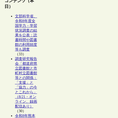
コンテンツ（本
日）
文部科学省、
令和8年度全
国学力・学習
状況調査の結
果を公表：読
書時間や図書
館の利用頻度
等も調査
（33）
調査研究報告
会「都道府県
立図書館と市
町村立図書館
等との関係：
「支援」と
「協力」の今
とこれから」
（8/21・オン
ライン、録画
配信あり）
（30）
令和8年熊本