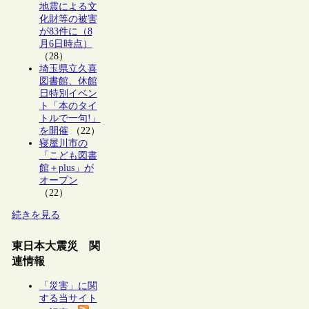
地震による文
化財等の被害
が83件に（8
月6日時点）
（28）
埼玉県立久喜
図書館、休館
日特別イベン
ト「本のタイ
トルで一句!」
を開催
（22）
寝屋川市の
「こども図書
館＋plus」が
オープン
（22）
続きを見る
東日本大震災 関
連情報
「災害」に関
する当サイト