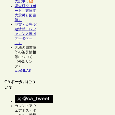
の記事
：
調査研究リポ
ート「東日本
大震災と図書
館」
地震・災害 関
連情報（レフ
ァレンス協同
データベー
ス）
各地の図書館
等の被災情報
等について
（外部リン
ク）
saveMLAK
CAポータルにつ
いて
カレントアウ
ェアネス・ポ