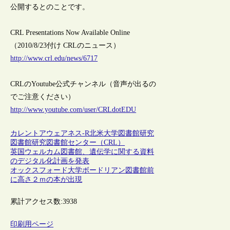
公開するとのことです。
CRL Presentations Now Available Online
（2010/8/23付け CRLのニュース）
http://www.crl.edu/news/6717
CRLのYoutube公式チャンネル（音声が出るの
でご注意ください）
http://www.youtube.com/user/CRLdotEDU
カレントアウェアネス-R
北米
大学図書館
研究
図書館
研究図書館センター（CRL）
英国ウェルカム図書館、遺伝学に関する資料
のデジタル化計画を発表
オックスフォード大学ボードリアン図書館前
に高さ２ｍの本が出現
累計アクセス数:
3938
印刷用ページ