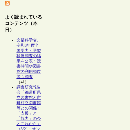
よく読まれている
コンテンツ（本
日）
文部科学省、
令和8年度全
国学力・学習
状況調査の結
果を公表：読
書時間や図書
館の利用頻度
等も調査
（41）
調査研究報告
会「都道府県
立図書館と市
町村立図書館
等との関係：
「支援」と
「協力」の今
とこれから」
（8/21・オン