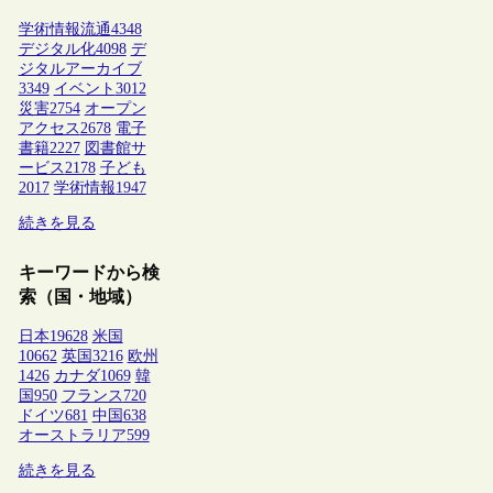
学術情報流通
4348
デジタル化
4098
デ
ジタルアーカイブ
3349
イベント
3012
災害
2754
オープン
アクセス
2678
電子
書籍
2227
図書館サ
ービス
2178
子ども
2017
学術情報
1947
続きを見る
キーワードから検
索（国・地域）
日本
19628
米国
10662
英国
3216
欧州
1426
カナダ
1069
韓
国
950
フランス
720
ドイツ
681
中国
638
オーストラリア
599
続きを見る