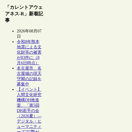
「カレントアウェ
アネス-R」新着記
事
2026年08月07
日
令和8年熊本
地震による文
化財等の被害
が83件に（8
月6日時点）
名古屋市、名
古屋城の現天
守閣の記録を
募集中
【イベント】
人間文化研究
機構DH推進
室、「第5回
DH若手の会
（2026夏）―
デジタル・ヒ
ューマニティ
ーズで“繋が