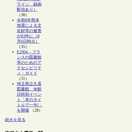
ライン、録画
配信あり）
（38）
令和8年熊本
地震による文
化財等の被害
が83件に（8
月6日時点）
（35）
E2904 – フラ
ンスの図書館
等のためのア
クセシビリテ
ィ・ガイド
（31）
埼玉県立久喜
図書館、休館
日特別イベン
ト「本のタイ
トルで一句!」
を開催
（28）
続きを見る