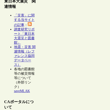
東日本大震災 関
連情報
「災害」に関
する当サイト
の記事
：
調査研究リポ
ート「東日本
大震災と図書
館」
地震・災害 関
連情報（レフ
ァレンス協同
データベー
ス）
各地の図書館
等の被災情報
等について
（外部リン
ク）
saveMLAK
CAポータルにつ
いて