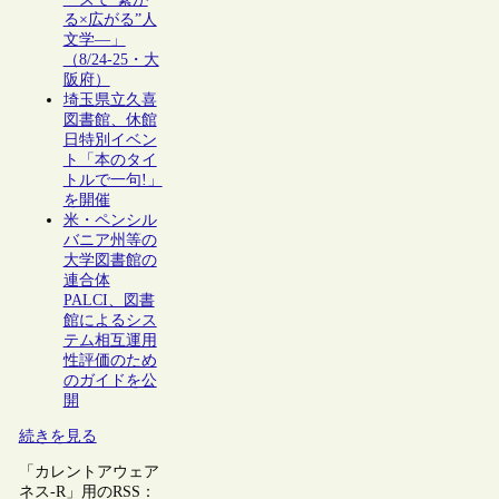
る×広がる”人
文学―」
（8/24-25・大
阪府）
埼玉県立久喜
図書館、休館
日特別イベン
ト「本のタイ
トルで一句!」
を開催
米・ペンシル
バニア州等の
大学図書館の
連合体
PALCI、図書
館によるシス
テム相互運用
性評価のため
のガイドを公
開
続きを見る
「カレントアウェア
ネス-R」用のRSS：