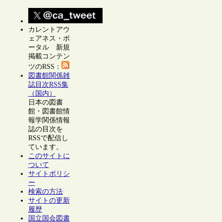
カレントアウ
ェアネス・ポ
ータル 新規
掲載コンテン
ツのRSS：
図書館関係雑
誌目次RSS集
（国内）
日本の図書
館・図書館情
報学関係情報
誌の目次を
RSSで配信し
ています。
このサイトに
ついて
サイトポリシ
ー
検索の方法
サイトの更新
履歴
国立国会図書