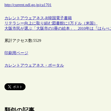
http://current.ndl.go.jp/ca1701
カレントアウェアネス-R
韓国
電子書籍
リテラシー向上に取り組む図書館に1万ドル（米国）
大阪市民が選ぶ「大阪市の1冊の絵本」、2010年は『はら
累計アクセス数:
5529
印刷用ページ
カレントアウェアネス・ポータル
類似の記事