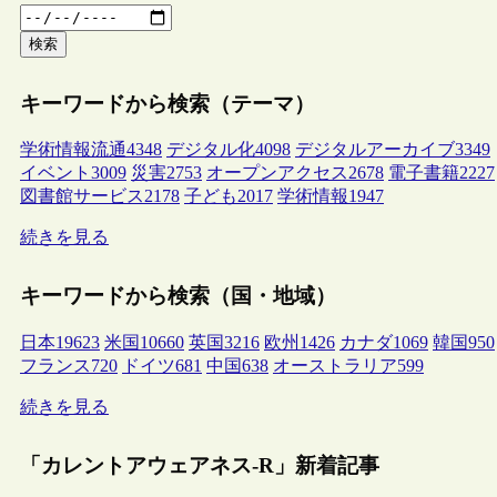
検索
キーワードから検索（テーマ）
学術情報流通
4348
デジタル化
4098
デジタルアーカイブ
3349
イベント
3009
災害
2753
オープンアクセス
2678
電子書籍
2227
図書館サービス
2178
子ども
2017
学術情報
1947
続きを見る
キーワードから検索（国・地域）
日本
19623
米国
10660
英国
3216
欧州
1426
カナダ
1069
韓国
950
フランス
720
ドイツ
681
中国
638
オーストラリア
599
続きを見る
「カレントアウェアネス-R」新着記事