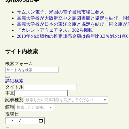
サムスン電子、米国の電子書籍市場に参入
高麗大学校が大阪府立中之島図書館と協定を結び、同
高麗大学校が日本の東洋文庫と協定を結び、同文庫が
『カレントアウェアネス』302号掲載
2013年の出版物の推定販売金額は前年比3.3％減の1兆6,
サイト内検索
検索フォーム
詳細検索
タイトル
本文
記事種別
検索したい記事種別を選択してください
館種
検索したい館種を選択してください
投稿日
～