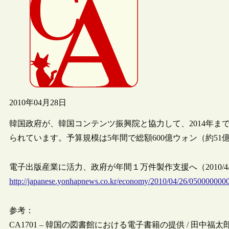
2010年04月28日
韓国政府が、韓国コンテンツ振興院と協力して、2014年ま
られています。予算規模は5年間で総額600億ウォン（約51
電子出版産業に活力、政府が年間１万件製作支援へ（2010/4
http://japanese.yonhapnews.co.kr/economy/2010/04/26/050000
参考：
CA1701 – 韓国の図書館における電子書籍の提供 / 田中福太