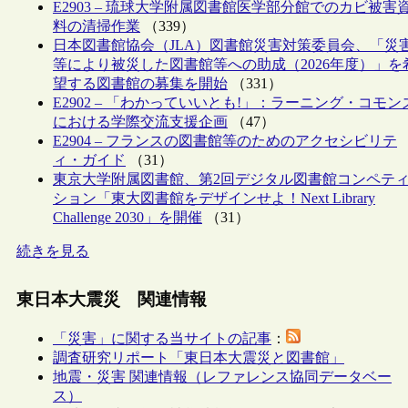
E2903 – 琉球大学附属図書館医学部分館でのカビ被害
料の清掃作業
（339）
日本図書館協会（JLA）図書館災害対策委員会、「災
等により被災した図書館等への助成（2026年度）」を
望する図書館の募集を開始
（331）
E2902 – 「わかっていいとも!」：ラーニング・コモン
における学際交流支援企画
（47）
E2904 – フランスの図書館等のためのアクセシビリテ
ィ・ガイド
（31）
東京大学附属図書館、第2回デジタル図書館コンペテ
ション「東大図書館をデザインせよ！Next Library
Challenge 2030」を開催
（31）
続きを見る
東日本大震災 関連情報
「災害」に関する当サイトの記事
：
調査研究リポート「東日本大震災と図書館」
地震・災害 関連情報（レファレンス協同データベー
ス）