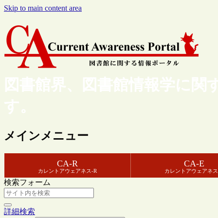
Skip to main content area
図書館界、図書館情報学に関
す。
メインメニュー
CA-R
CA-E
カレントアウェアネス-R
カレントアウェアネス
検索フォーム
詳細検索