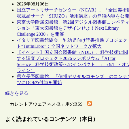
2026年08月06日
国立アートリサーチセンター（NCAR）、「全国美術
収蔵品サーチ「SHŪZŌ」活用講座」の鼎談内容を公
東京大学附属図書館、第2回デジタル図書館コンペテ
ション「東大図書館をデザインせよ！Next Library
Challenge 2030」を開催
イタリア図書館協会、乳幼児向け読書推進プロジェク
ト“TuttInLibro”：全国ネットワークが拡大
【イベント】国立国会図書館（NDL）、科学技術に関
する調査プロジェクト2026シンポジウム「AI for
Science―科学技術政策へのインパクト―」（9/11・オ
ライン）
県立長野図書館、「信州デジタルコモンズ」のコンテ
ツにDOIの付与を開始
続きを見る
「カレントアウェアネス-R」用のRSS：
よく読まれているコンテンツ（本日）