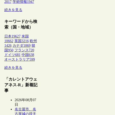
2017
学術情報
1947
続きを見る
キーワードから検
索（国・地域）
日本
19627
米国
10662
英国
3216
欧州
1426
カナダ
1069
韓
国
950
フランス
720
ドイツ
681
中国
638
オーストラリア
599
続きを見る
「カレントアウェ
アネス-R」新着記
事
2026年08月07
日
名古屋市、名
古屋城の現天