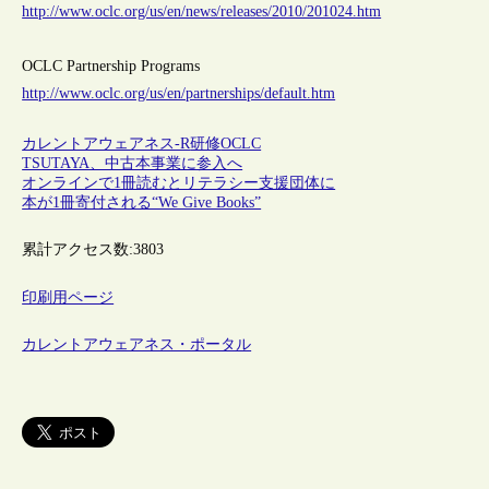
http://www.oclc.org/us/en/news/releases/2010/201024.htm
OCLC Partnership Programs
http://www.oclc.org/us/en/partnerships/default.htm
カレントアウェアネス-R
研修
OCLC
TSUTAYA、中古本事業に参入へ
オンラインで1冊読むとリテラシー支援団体に
本が1冊寄付される“We Give Books”
累計アクセス数:
3803
印刷用ページ
カレントアウェアネス・ポータル