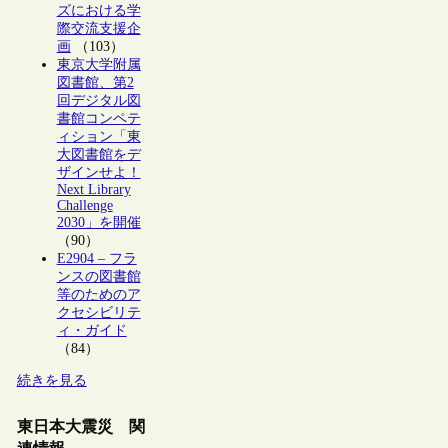
ズにおける学
際交流支援企
画
（103）
東京大学附属
図書館、第2
回デジタル図
書館コンペテ
ィション「東
大図書館をデ
ザインせよ！
Next Library
Challenge
2030」を開催
（90）
E2904 – フラ
ンスの図書館
等のためのア
クセシビリテ
ィ・ガイド
（84）
続きを見る
東日本大震災 関