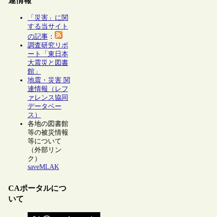
連情報
「災害」に関
する当サイト
の記事
：
調査研究リポ
ート「東日本
大震災と図書
館」
地震・災害 関
連情報（レフ
ァレンス協同
データベー
ス）
各地の図書館
等の被災情報
等について
（外部リン
ク）
saveMLAK
CAポータルにつ
いて