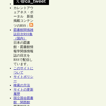
カレントアウ
ェアネス・ポ
ータル 新規
掲載コンテン
ツのRSS：
図書館関係雑
誌目次RSS集
（国内）
日本の図書
館・図書館情
報学関係情報
誌の目次を
RSSで配信し
ています。
このサイトに
ついて
サイトポリシ
ー
検索の方法
サイトの更新
履歴
国立国会図書
館 関西館