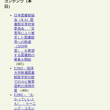
コンテンツ（本
日）
日本図書館協
会（JLA）図
書館災害対策
委員会、「災
害等により被
災した図書館
等への助成
（2026年
度）」を希望
する図書館の
募集を開始
（605）
E2903 – 琉球
大学附属図書
館医学部分館
でのカビ被害
資料の清掃作
業
（466）
E2902 – 「わ
かっていいと
も!」：ラーニ
ング・コモン