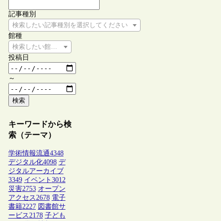
記事種別
検索したい記事種別を選択してください
館種
検索したい館種を選択してください
投稿日
～
検索
キーワードから検
索（テーマ）
学術情報流通
4348
デジタル化
4098
デ
ジタルアーカイブ
3349
イベント
3012
災害
2753
オープン
アクセス
2678
電子
書籍
2227
図書館サ
ービス
2178
子ども