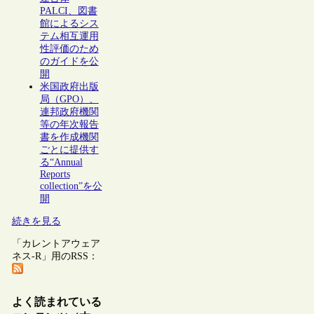
PALCI、図書
館によるシス
テム相互運用
性評価のため
のガイドを公
開
米国政府出版
局（GPO）、
連邦政府機関
等の年次報告
書を作成機関
ごとに提供す
る“Annual
Reports
collection”を公
開
続きを見る
「カレントアウェア
ネス-R」用のRSS：
よく読まれている