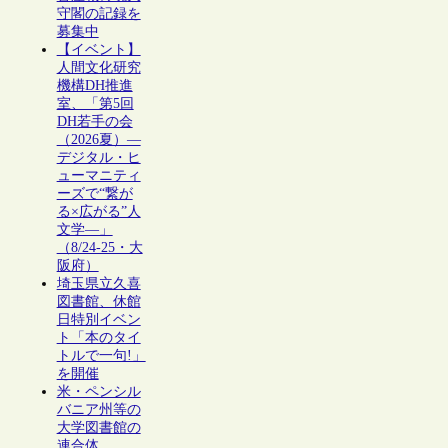
守閣の記録を
募集中
【イベント】
人間文化研究
機構DH推進
室、「第5回
DH若手の会
（2026夏）―
デジタル・ヒ
ューマニティ
ーズで“繋が
る×広がる”人
文学―」
（8/24-25・大
阪府）
埼玉県立久喜
図書館、休館
日特別イベン
ト「本のタイ
トルで一句!」
を開催
米・ペンシル
バニア州等の
大学図書館の
連合体