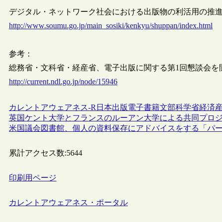
デジタル・ネットワーク社会における出版物の利活用の推
http://www.soumu.go.jp/main_sosiki/kenkyu/shuppan/index.html
参考：
総務省・文科省・経産省、電子出版に関する第1回懇談会を
http://current.ndl.go.jp/node/15946
カレントアウェアネス-R
日本
出版
電子書籍
文部科学省
経済
英国ケント大学とフランスのルーアン大学による共同プロジェクト“
米国議会図書館、個人の資料保存にアドバイスをする「パ
累計アクセス数:
5644
印刷用ページ
カレントアウェアネス・ポータル