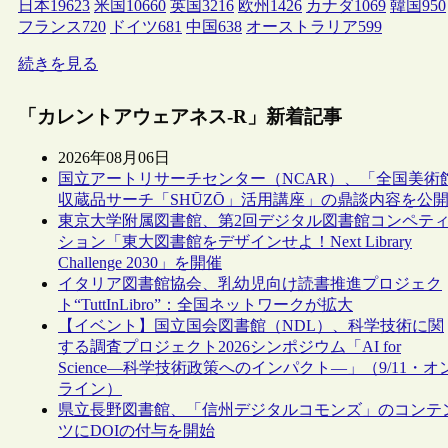
日本
19623
米国
10660
英国
3216
欧州
1426
カナダ
1069
韓国
950
フランス
720
ドイツ
681
中国
638
オーストラリア
599
続きを見る
「カレントアウェアネス-R」新着記事
2026年08月06日
国立アートリサーチセンター（NCAR）、「全国美術
収蔵品サーチ「SHŪZŌ」活用講座」の鼎談内容を公
東京大学附属図書館、第2回デジタル図書館コンペテ
ション「東大図書館をデザインせよ！Next Library
Challenge 2030」を開催
イタリア図書館協会、乳幼児向け読書推進プロジェク
ト“TuttInLibro”：全国ネットワークが拡大
【イベント】国立国会図書館（NDL）、科学技術に関
する調査プロジェクト2026シンポジウム「AI for
Science―科学技術政策へのインパクト―」（9/11・オ
ライン）
県立長野図書館、「信州デジタルコモンズ」のコンテ
ツにDOIの付与を開始