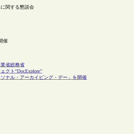
進に関する懇談会
開催
産業省
総務省
DocExplore”
ーソナル・アーカイビング・デー」を開催