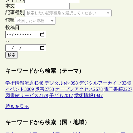
本文
記事種別
検索したい記事種別を選択してください
館種
検索したい館種を選択してください
投稿日
～
検索
キーワードから検索（テーマ）
学術情報流通
4348
デジタル化
4098
デジタルアーカイブ
3349
イベント
3009
災害
2753
オープンアクセス
2678
電子書籍
2227
図書館サービス
2178
子ども
2017
学術情報
1947
続きを見る
キーワードから検索（国・地域）