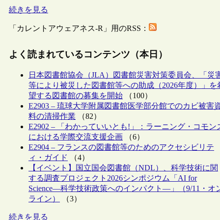
続きを見る
「カレントアウェアネス-R」用のRSS：
よく読まれているコンテンツ（本日）
日本図書館協会（JLA）図書館災害対策委員会、「災
等により被災した図書館等への助成（2026年度）」を
望する図書館の募集を開始
（100）
E2903 – 琉球大学附属図書館医学部分館でのカビ被害
料の清掃作業
（82）
E2902 – 「わかっていいとも!」：ラーニング・コモン
における学際交流支援企画
（6）
E2904 – フランスの図書館等のためのアクセシビリテ
ィ・ガイド
（4）
【イベント】国立国会図書館（NDL）、科学技術に関
する調査プロジェクト2026シンポジウム「AI for
Science―科学技術政策へのインパクト―」（9/11・オ
ライン）
（3）
続きを見る