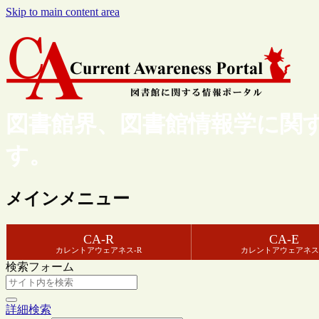
Skip to main content area
図書館界、図書館情報学に関
す。
メインメニュー
CA-R
CA-E
カレントアウェアネス-R
カレントアウェアネス
検索フォーム
詳細検索