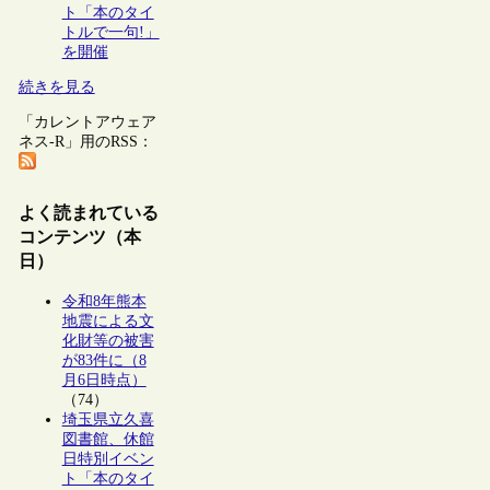
ト「本のタイ
トルで一句!」
を開催
続きを見る
「カレントアウェア
ネス-R」用のRSS：
よく読まれている
コンテンツ（本
日）
令和8年熊本
地震による文
化財等の被害
が83件に（8
月6日時点）
（74）
埼玉県立久喜
図書館、休館
日特別イベン
ト「本のタイ