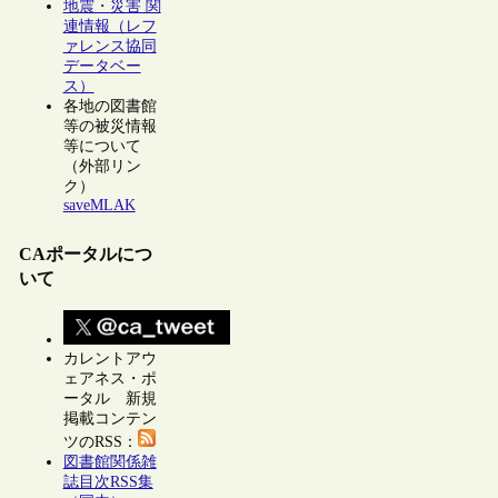
地震・災害 関
連情報（レフ
ァレンス協同
データベー
ス）
各地の図書館
等の被災情報
等について
（外部リン
ク）
saveMLAK
CAポータルにつ
いて
カレントアウ
ェアネス・ポ
ータル 新規
掲載コンテン
ツのRSS：
図書館関係雑
誌目次RSS集