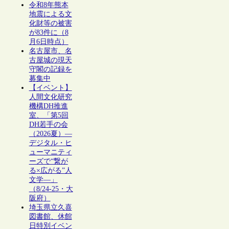
令和8年熊本
地震による文
化財等の被害
が83件に（8
月6日時点）
名古屋市、名
古屋城の現天
守閣の記録を
募集中
【イベント】
人間文化研究
機構DH推進
室、「第5回
DH若手の会
（2026夏）―
デジタル・ヒ
ューマニティ
ーズで“繋が
る×広がる”人
文学―」
（8/24-25・大
阪府）
埼玉県立久喜
図書館、休館
日特別イベン