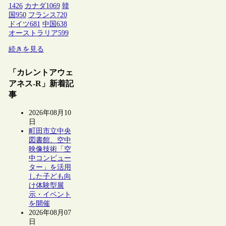
1426
カナダ
1069
韓
国
950
フランス
720
ドイツ
681
中国
638
オーストラリア
599
続きを見る
「カレントアウェ
アネス-R」新着記
事
2026年08月10
日
町田市立中央
図書館、空中
映像技術「空
中コンピュー
ター」を活用
した子ども向
け体験型展
示・イベント
を開催
2026年08月07
日