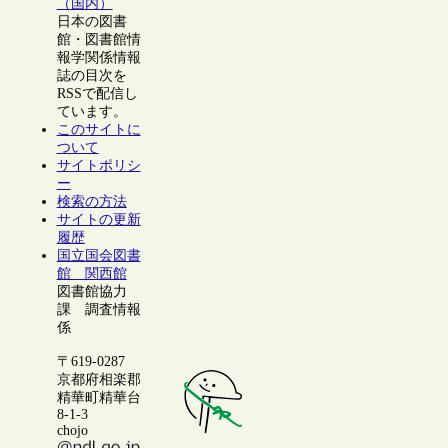
（国内）
日本の図書
館・図書館情
報学関係情報
誌の目次を
RSSで配信し
ています。
このサイトに
ついて
サイトポリシ
ー
検索の方法
サイトの更新
履歴
国立国会図書
館 関西館
図書館協力
課 調査情報
係
〒619-0287
京都府相楽郡
精華町精華台
8-1-3
chojo