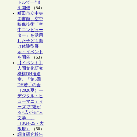
トルで一句!」
を開催
（54）
町田市立中央
図書館、空中
映像技術「空
中コンピュー
ター」を活用
した子ども向
け体験型展
示・イベント
を開催
（53）
【イベント】
人間文化研究
機構DH推進
室、「第5回
DH若手の会
（2026夏）―
デジタル・ヒ
ューマニティ
ーズで“繋が
る×広がる”人
文学―」
（8/24-25・大
阪府）
（50）
調査研究報告