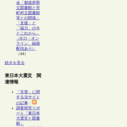
会「都道府県
立図書館と市
町村立図書館
等との関係：
「支援」と
「協力」の今
とこれから」
（8/21・オン
ライン、録画
配信あり）
（44）
続きを見る
東日本大震災 関
連情報
「災害」に関
する当サイト
の記事
：
調査研究リポ
ート「東日本
大震災と図書
館」