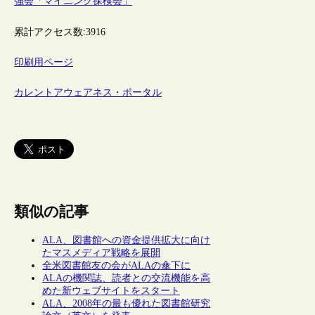
強会「マイニング探検会」
累計アクセス数:
3916
印刷用ページ
カレントアウェアネス・ポータル
類似の記事
ALA、図書館への資金提供拡大に向け
たマスメディア戦略を展開
全米図書館友の会がALAの傘下に
ALAの機関誌、読者との交流機能を高
めた新ウェブサイトをスタート
ALA、2008年の最も優れた図書館研究