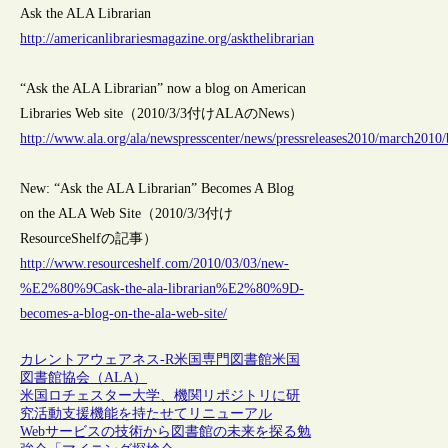
Ask the ALA Librarian
http://americanlibrariesmagazine.org/askthelibrarian
“Ask the ALA Librarian” now a blog on American
Libraries Web site（2010/3/3付けALAのNews）
http://www.ala.org/ala/newspresscenter/news/pressreleases2010/march2010
New: “Ask the ALA Librarian” Becomes A Blog
on the ALA Web Site（2010/3/3付け
ResourceShelfの記事）
http://www.resourceshelf.com/2010/03/03/new-
%E2%80%9Cask-the-ala-librarian%E2%80%9D-
becomes-a-blog-on-the-ala-web-site/
カレントアウェアネス-R
米国
専門図書館
米国
図書館協会（ALA）
米国ロチェスター大学、機関リポジトリに研
究活動支援機能を持たせてリニューアル
Webサービスの技術から図書館の未来を探る勉