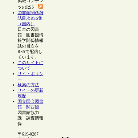
掲載コンテン
ツのRSS：
図書館関係雑
誌目次RSS集
（国内）
日本の図書
館・図書館情
報学関係情報
誌の目次を
RSSで配信し
ています。
このサイトに
ついて
サイトポリシ
ー
検索の方法
サイトの更新
履歴
国立国会図書
館 関西館
図書館協力
課 調査情報
係
〒619-0287