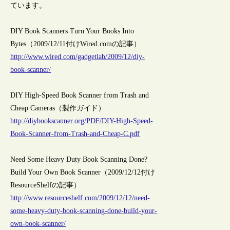
ています。
DIY Book Scanners Turn Your Books Into
Bytes（2009/12/11付けWired.comの記事）
http://www.wired.com/gadgetlab/2009/12/diy-
book-scanner/
DIY High-Speed Book Scanner from Trash and
Cheap Cameras（製作ガイド）
http://diybookscanner.org/PDF/DIY-High-Speed-
Book-Scanner-from-Trash-and-Cheap-C.pdf
Need Some Heavy Duty Book Scanning Done?
Build Your Own Book Scanner（2009/12/12付け
ResourceShelfの記事）
http://www.resourceshelf.com/2009/12/12/need-
some-heavy-duty-book-scanning-done-build-your-
own-book-scanner/