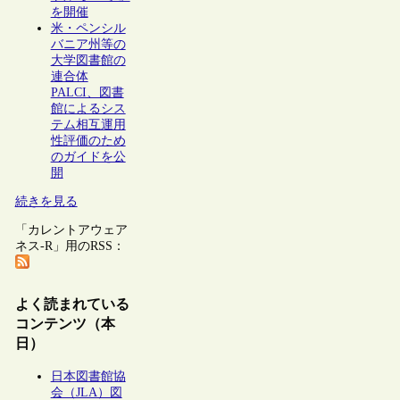
を開催
米・ペンシル
バニア州等の
大学図書館の
連合体
PALCI、図書
館によるシス
テム相互運用
性評価のため
のガイドを公
開
続きを見る
「カレントアウェア
ネス-R」用のRSS：
よく読まれている
コンテンツ（本
日）
日本図書館協
会（JLA）図