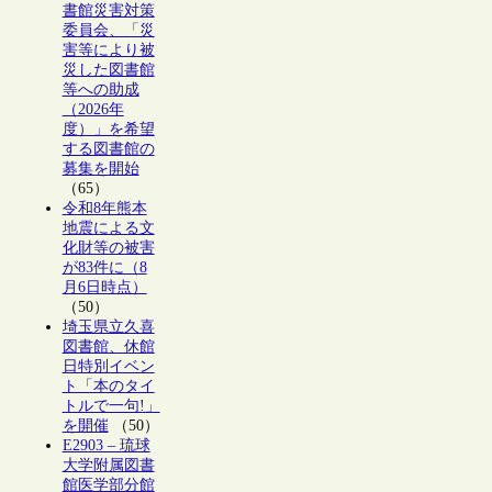
書館災害対策
委員会、「災
害等により被
災した図書館
等への助成
（2026年
度）」を希望
する図書館の
募集を開始
（65）
令和8年熊本
地震による文
化財等の被害
が83件に（8
月6日時点）
（50）
埼玉県立久喜
図書館、休館
日特別イベン
ト「本のタイ
トルで一句!」
を開催
（50）
E2903 – 琉球
大学附属図書
館医学部分館