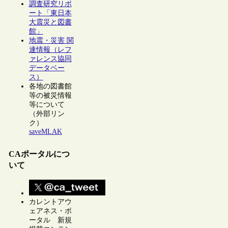
調査研究リポ
ート「東日本
大震災と図書
館」
地震・災害 関
連情報（レフ
ァレンス協同
データベー
ス）
各地の図書館
等の被災情報
等について
（外部リン
ク）
saveMLAK
CAポータルにつ
いて
カレントアウ
ェアネス・ポ
ータル 新規