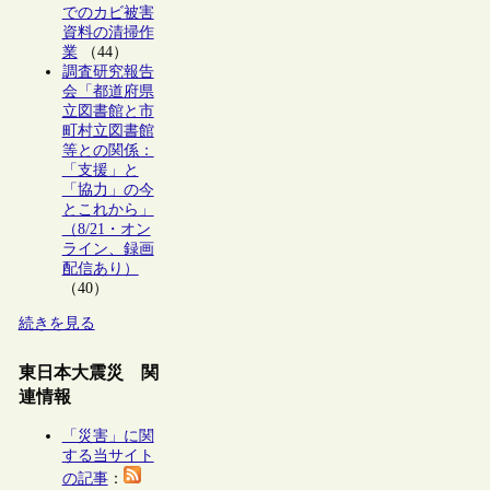
でのカビ被害
資料の清掃作
業
（44）
調査研究報告
会「都道府県
立図書館と市
町村立図書館
等との関係：
「支援」と
「協力」の今
とこれから」
（8/21・オン
ライン、録画
配信あり）
（40）
続きを見る
東日本大震災 関
連情報
「災害」に関
する当サイト
の記事
：