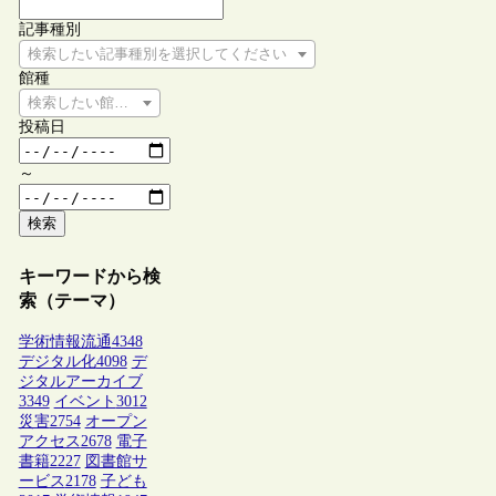
記事種別
検索したい記事種別を選択してください
館種
検索したい館種を選択してください
投稿日
～
検索
キーワードから検
索（テーマ）
学術情報流通
4348
デジタル化
4098
デ
ジタルアーカイブ
3349
イベント
3012
災害
2754
オープン
アクセス
2678
電子
書籍
2227
図書館サ
ービス
2178
子ども