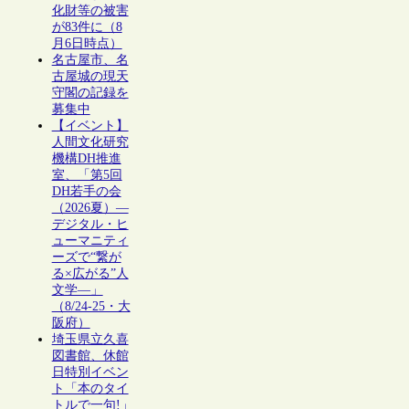
化財等の被害
が83件に（8
月6日時点）
名古屋市、名
古屋城の現天
守閣の記録を
募集中
【イベント】
人間文化研究
機構DH推進
室、「第5回
DH若手の会
（2026夏）―
デジタル・ヒ
ューマニティ
ーズで“繋が
る×広がる”人
文学―」
（8/24-25・大
阪府）
埼玉県立久喜
図書館、休館
日特別イベン
ト「本のタイ
トルで一句!」