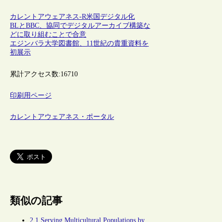
カレントアウェアネス-R
米国
デジタル化
BLとBBC、協同でデジタルアーカイブ構築な
どに取り組むことで合意
エジンバラ大学図書館、11世紀の貴重資料を
初展示
累計アクセス数:
16710
印刷用ページ
カレントアウェアネス・ポータル
類似の記事
2.1 Serving Multicultural Populations by