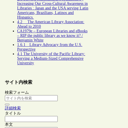
Increasing Our Cross-Cultural Awareness in
Libraries : Japan and the USA serving Latin
Americans, Brazilians, Latinos and
Hispanics.
4.2 The American Library Association:
Ahead to 2010
CA1979e – European Libraries and eBooks
– RIP the public library as we know it? /
Benjamin White
1.6.1 Library Advocacy from the U.S.
Perspective
4.1 The University of the Pacific Library:
Serving a Medium-Sized Comprehensive
University
サイト内検索
検索フォーム
詳細検索
タイトル
本文