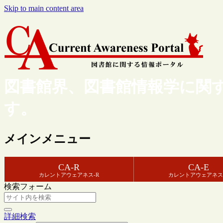
Skip to main content area
図書館界、図書館情報学に関
す。
メインメニュー
CA-R
CA-E
カレントアウェアネス-R
カレントアウェアネス
検索フォーム
詳細検索