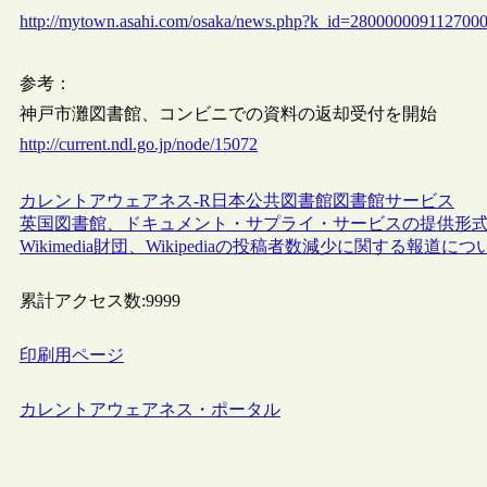
http://mytown.asahi.com/osaka/news.php?k_id=280000009112700
参考：
神戸市灘図書館、コンビニでの資料の返却受付を開始
http://current.ndl.go.jp/node/15072
カレントアウェアネス-R
日本
公共図書館
図書館サービス
英国図書館、ドキュメント・サプライ・サービスの提供形式にFi
Wikimedia財団、Wikipediaの投稿者数減少に関する報道に
累計アクセス数:
9999
印刷用ページ
カレントアウェアネス・ポータル