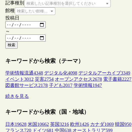
記事種別
検索したい記事種別を選択してください
館種
検索したい館種を選択してください
投稿日
～
検索
キーワードから検索（テーマ）
学術情報流通
4348
デジタル化
4098
デジタルアーカイブ
3349
イベント
3012
災害
2754
オープンアクセス
2678
電子書籍
2227
図書館サービス
2178
子ども
2017
学術情報
1947
続きを見る
キーワードから検索（国・地域）
日本
19628
米国
10662
英国
3216
欧州
1426
カナダ
1069
韓国
950
フランス
720
ドイツ
681
中国
638
オーストラリア
599