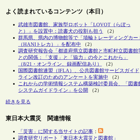
よく読まれているコンテンツ（本日）
武雄市図書館、家族型ロボット「LOVOT（らぼっ
と）」を設置中：読書犬の役割も担う
（2）
群馬県、県内の博物館等で「埴輪トレーディングカー
（HANIトレカ）」を配布中
（2）
調査研究報告会「都道府県立図書館と市町村立図書館
との関係：「支援」と「協力」の今とこれから」
（8/21・オンライン、録画配信あり）
（2）
国際図書館連盟（IFLA）、公共図書館サービスガイド
ライン改訂のためのアンケートを実施中
（2）
これからの学術情報システム構築検討委員会、「図書
システムガイドライン」を公開
（2）
続きを見る
東日本大震災 関連情報
「災害」に関する当サイトの記事
：
調査研究リポート「東日本大震災と図書館」