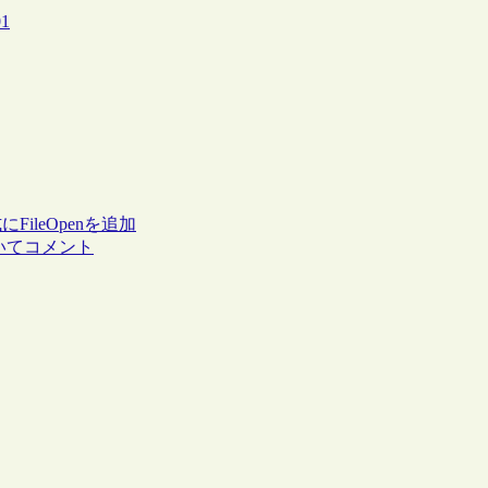
01
leOpenを追加
ついてコメント