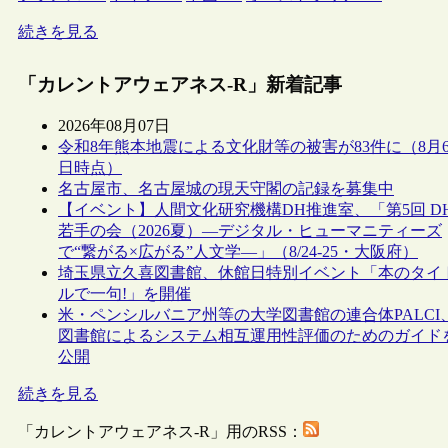
続きを見る
「カレントアウェアネス-R」新着記事
2026年08月07日
令和8年熊本地震による文化財等の被害が83件に（8月
日時点）
名古屋市、名古屋城の現天守閣の記録を募集中
【イベント】人間文化研究機構DH推進室、「第5回 D
若手の会（2026夏）―デジタル・ヒューマニティーズ
で“繋がる×広がる”人文学―」（8/24-25・大阪府）
埼玉県立久喜図書館、休館日特別イベント「本のタイ
ルで一句!」を開催
米・ペンシルバニア州等の大学図書館の連合体PALCI
図書館によるシステム相互運用性評価のためのガイド
公開
続きを見る
「カレントアウェアネス-R」用のRSS：