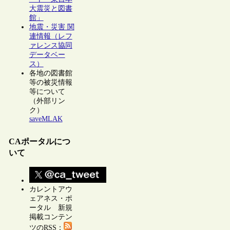
大震災と図書
館」
地震・災害 関
連情報（レフ
ァレンス協同
データベー
ス）
各地の図書館
等の被災情報
等について
（外部リン
ク）
saveMLAK
CAポータルにつ
いて
カレントアウ
ェアネス・ポ
ータル 新規
掲載コンテン
ツのRSS：