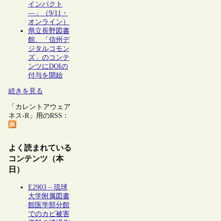
インパクト
―」（9/11・
オンライン）
県立長野図書
館、「信州デ
ジタルコモン
ズ」のコンテ
ンツにDOIの
付与を開始
続きを見る
「カレントアウェア
ネス-R」用のRSS：
よく読まれている
コンテンツ（本
日）
E2903 – 琉球
大学附属図書
館医学部分館
でのカビ被害