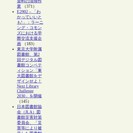
資料の清掃作
業
（371）
E2902 – 「わ
かっていいと
も!」：ラーニ
ング・コモン
ズにおける学
際交流支援企
画
（183）
東京大学附属
図書館、第2
回デジタル図
書館コンペテ
ィション「東
大図書館をデ
ザインせよ！
Next Library
Challenge
2030」を開催
（145）
日本図書館協
会（JLA）図
書館災害対策
委員会、「災
害等により被