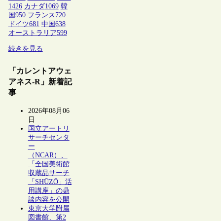
1426
カナダ
1069
韓
国
950
フランス
720
ドイツ
681
中国
638
オーストラリア
599
続きを見る
「カレントアウェ
アネス-R」新着記
事
2026年08月06
日
国立アートリ
サーチセンタ
ー
（NCAR）、
「全国美術館
収蔵品サーチ
「SHŪZŌ」活
用講座」の鼎
談内容を公開
東京大学附属
図書館、第2