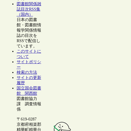
図書館関係雑
誌目次RSS集
（国内）
日本の図書
館・図書館情
報学関係情報
誌の目次を
RSSで配信し
ています。
このサイトに
ついて
サイトポリシ
ー
検索の方法
サイトの更新
履歴
国立国会図書
館 関西館
図書館協力
課 調査情報
係
〒619-0287
京都府相楽郡
精華町精華台