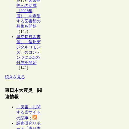
災した図書館
等への助成
（2026年
度）」を希望
する図書館の
募集を開始
（145）
県立長野図書
館、「信州デ
ジタルコモン
ズ」のコンテ
ンツにDOIの
付与を開始
（142）
続きを見る
東日本大震災 関
連情報
「災害」に関
する当サイト
の記事
：
調査研究リポ
ート「東日本