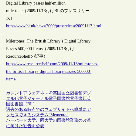
Digital Library passes half-million
milestone（2009/11/13付けBLのプレスリリー
ス）
http://www.bl.uk/news/2009/pressrelease20091113.html
Milestones: The British Library’s Digital Library
Passes 500,000 Items（2009/11/18付け
ResourceShelfの記事）
http://www.resourceshelf.com/2009/11/13/milestones-
the-british-librarys-digital-library-passes-500000-
items/
カレントアウェアネス-R
英国
国立図書館
デジ
タル化
電子ジャーナル
電子図書館
電子書籍
英
国図書館（BL）
過去のある時点でのウェブサイトへ簡単にア
クセスできるシステム“Memento”
ハーバード大学、同大学の図書館業務の改革
に向けた勧告を公表