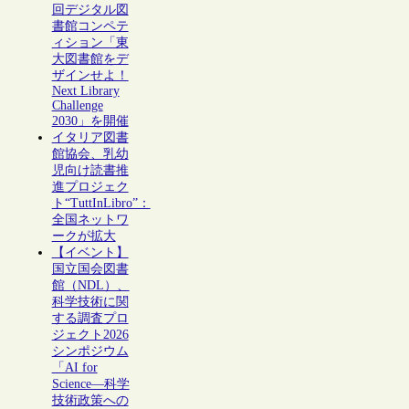
回デジタル図
書館コンペテ
ィション「東
大図書館をデ
ザインせよ！
Next Library
Challenge
2030」を開催
イタリア図書
館協会、乳幼
児向け読書推
進プロジェク
ト“TuttInLibro”：
全国ネットワ
ークが拡大
【イベント】
国立国会図書
館（NDL）、
科学技術に関
する調査プロ
ジェクト2026
シンポジウム
「AI for
Science―科学
技術政策への