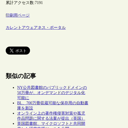
累計アクセス数:
7191
印刷用ページ
カレントアウェアネス・ポータル
類似の記事
NY公共図書館のパブリックドメインの
50万冊が、オンデマンドのデジタル化
可能に
BL、700万冊収蔵可能な保存用の自動書
庫を新設
オンライン上の著作権侵害対策や孤児
作品問題に関する法案が提出（英国）
英国図書館、マイクロソフトと共同開