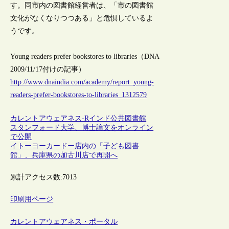
す。同市内の図書館経営者は、「市の図書館
文化がなくなりつつある」と危惧しているよ
うです。
Young readers prefer bookstores to libraries（DNA
2009/11/17付けの記事）
http://www.dnaindia.com/academy/report_young-
readers-prefer-bookstores-to-libraries_1312579
カレントアウェアネス-R
インド
公共図書館
スタンフォード大学、博士論文をオンライン
で公開
イトーヨーカードー店内の「子ども図書
館」、兵庫県の加古川店で再開へ
累計アクセス数:
7013
印刷用ページ
カレントアウェアネス・ポータル