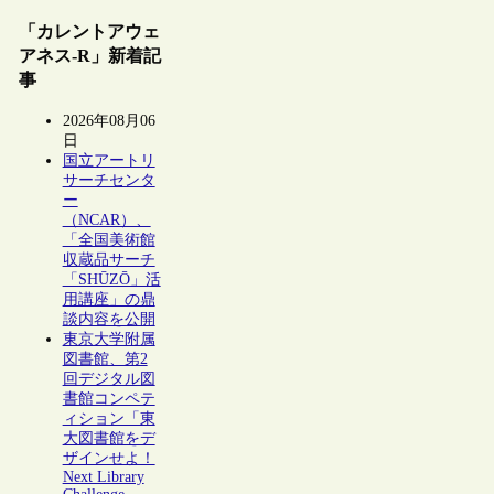
「カレントアウェ
アネス-R」新着記
事
2026年08月06
日
国立アートリ
サーチセンタ
ー
（NCAR）、
「全国美術館
収蔵品サーチ
「SHŪZŌ」活
用講座」の鼎
談内容を公開
東京大学附属
図書館、第2
回デジタル図
書館コンペテ
ィション「東
大図書館をデ
ザインせよ！
Next Library