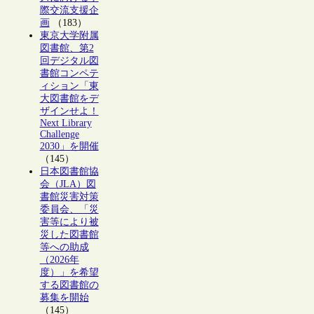
際交流支援企
画
（183）
東京大学附属
図書館、第2
回デジタル図
書館コンペテ
ィション「東
大図書館をデ
ザインせよ！
Next Library
Challenge
2030」を開催
（145）
日本図書館協
会（JLA）図
書館災害対策
委員会、「災
害等により被
災した図書館
等への助成
（2026年
度）」を希望
する図書館の
募集を開始
（145）