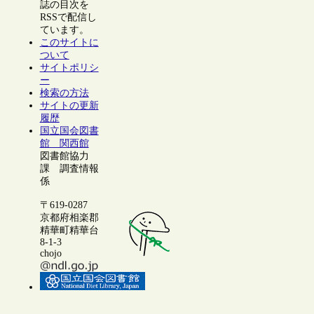
誌の目次を
RSSで配信し
ています。
このサイトに
ついて
サイトポリシ
ー
検索の方法
サイトの更新
履歴
国立国会図書
館 関西館
図書館協力
課 調査情報
係
〒619-0287
京都府相楽郡
精華町精華台
8-1-3
chojo