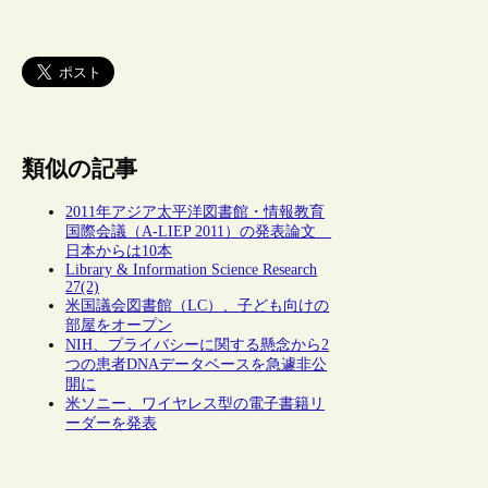
類似の記事
2011年アジア太平洋図書館・情報教育
国際会議（A-LIEP 2011）の発表論文
日本からは10本
Library & Information Science Research
27(2)
米国議会図書館（LC）、子ども向けの
部屋をオープン
NIH、プライバシーに関する懸念から2
つの患者DNAデータベースを急遽非公
開に
米ソニー、ワイヤレス型の電子書籍リ
ーダーを発表