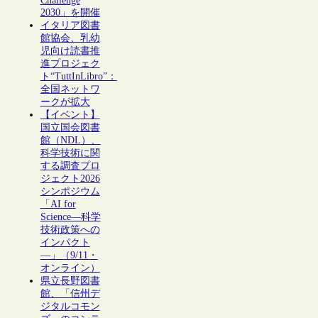
Challenge
2030」を開催
イタリア図書
館協会、乳幼
児向け読書推
進プロジェク
ト“TuttInLibro”：
全国ネットワ
ークが拡大
【イベント】
国立国会図書
館（NDL）、
科学技術に関
する調査プロ
ジェクト2026
シンポジウム
「AI for
Science―科学
技術政策への
インパクト
―」（9/11・
オンライン）
県立長野図書
館、「信州デ
ジタルコモン