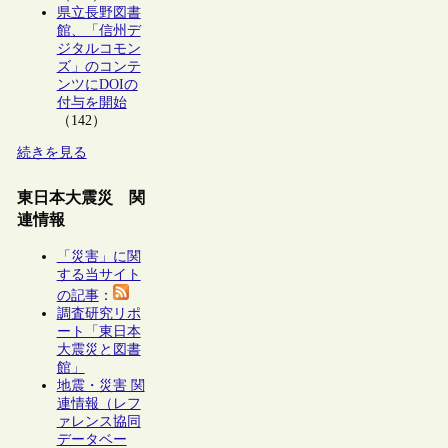
県立長野図書
館、「信州デ
ジタルコモン
ズ」のコンテ
ンツにDOIの
付与を開始
（142）
続きを見る
東日本大震災 関
連情報
「災害」に関
する当サイト
の記事
：
調査研究リポ
ート「東日本
大震災と図書
館」
地震・災害 関
連情報（レフ
ァレンス協同
データベー