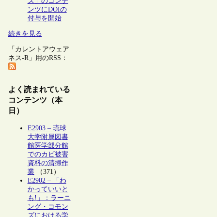
ズ」のコンテ
ンツにDOIの
付与を開始
続きを見る
「カレントアウェア
ネス-R」用のRSS：
よく読まれている
コンテンツ（本
日）
E2903 – 琉球
大学附属図書
館医学部分館
でのカビ被害
資料の清掃作
業
（371）
E2902 – 「わ
かっていいと
も!」：ラーニ
ング・コモン
ズにおける学