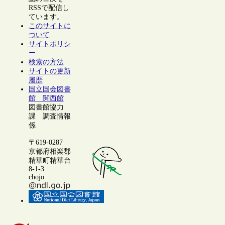
RSSで配信し
ています。
このサイトに
ついて
サイトポリシ
ー
検索の方法
サイトの更新
履歴
国立国会図書
館 関西館
図書館協力
課 調査情報
係
〒619-0287
京都府相楽郡
精華町精華台
8-1-3
chojo