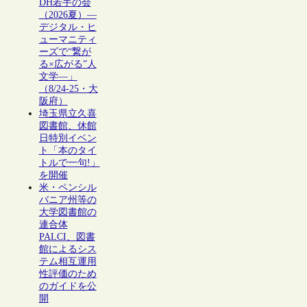
DH若手の会
（2026夏）―
デジタル・ヒ
ューマニティ
ーズで“繋が
る×広がる”人
文学―」
（8/24-25・大
阪府）
埼玉県立久喜
図書館、休館
日特別イベン
ト「本のタイ
トルで一句!」
を開催
米・ペンシル
バニア州等の
大学図書館の
連合体
PALCI、図書
館によるシス
テム相互運用
性評価のため
のガイドを公
開