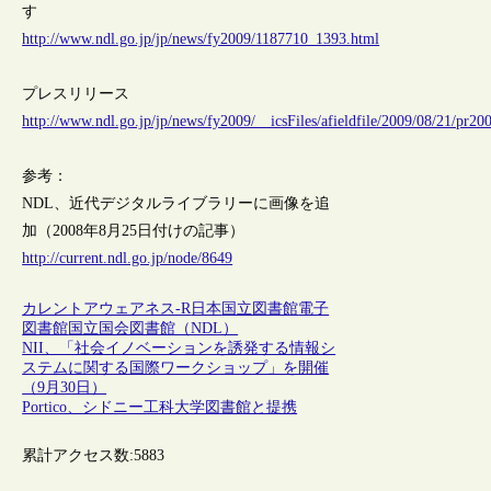
す
http://www.ndl.go.jp/jp/news/fy2009/1187710_1393.html
プレスリリース
http://www.ndl.go.jp/jp/news/fy2009/__icsFiles/afieldfile/2009/08/21/pr2
参考：
NDL、近代デジタルライブラリーに画像を追
加（2008年8月25日付けの記事）
http://current.ndl.go.jp/node/8649
カレントアウェアネス-R
日本
国立図書館
電子
図書館
国立国会図書館（NDL）
NII、「社会イノベーションを誘発する情報シ
ステムに関する国際ワークショップ」を開催
（9月30日）
Portico、シドニー工科大学図書館と提携
累計アクセス数:
5883