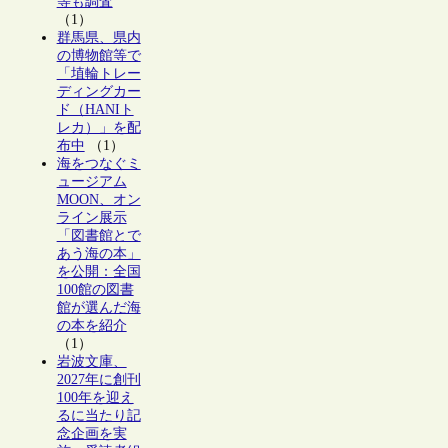
等も調査
（1）
群馬県、県内
の博物館等で
「埴輪トレー
ディングカー
ド（HANIト
レカ）」を配
布中
（1）
海をつなぐミ
ュージアム
MOON、オン
ライン展示
「図書館とで
あう海の本」
を公開：全国
100館の図書
館が選んだ海
の本を紹介
（1）
岩波文庫、
2027年に創刊
100年を迎え
るに当たり記
念企画を実