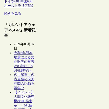
ドイツ
681
中国
638
オーストラリア
599
続きを見る
「カレントアウェ
アネス-R」新着記
事
2026年08月07
日
令和8年熊本
地震による文
化財等の被害
が83件に（8
月6日時点）
名古屋市、名
古屋城の現天
守閣の記録を
募集中
【イベント】
人間文化研究
機構DH推進
室、「第5回