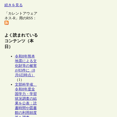
続きを見る
「カレントアウェア
ネス-R」用のRSS：
よく読まれている
コンテンツ（本
日）
令和8年熊本
地震による文
化財等の被害
が83件に（8
月6日時点）
（1）
文部科学省、
令和8年度全
国学力・学習
状況調査の結
果を公表：読
書時間や図書
館の利用頻度