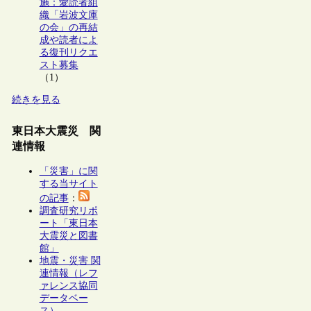
施：愛読者組
織「岩波文庫
の会」の再結
成や読者によ
る復刊リクエ
スト募集
（1）
続きを見る
東日本大震災 関
連情報
「災害」に関
する当サイト
の記事
：
調査研究リポ
ート「東日本
大震災と図書
館」
地震・災害 関
連情報（レフ
ァレンス協同
データベー
ス）