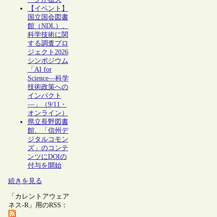
【イベント】
国立国会図書
館（NDL）、
科学技術に関
する調査プロ
ジェクト2026
シンポジウム
「AI for
Science―科学
技術政策への
インパクト
―」（9/11・
オンライン）
県立長野図書
館、「信州デ
ジタルコモン
ズ」のコンテ
ンツにDOIの
付与を開始
続きを見る
「カレントアウェア
ネス-R」用のRSS：