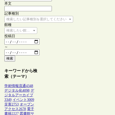
本文
記事種別
検索したい記事種別を選択してください
館種
検索したい館種を選択してください
投稿日
～
検索
キーワードから検
索（テーマ）
学術情報流通
4348
デジタル化
4098
デ
ジタルアーカイブ
3349
イベント
3009
災害
2753
オープン
アクセス
2678
電子
書籍
2227
図書館サ