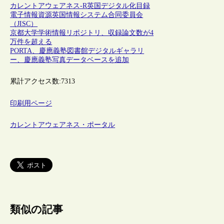
カレントアウェアネス-R
英国
デジタル化
目録
電子情報資源
英国情報システム合同委員会
（JISC）
京都大学学術情報リポジトリ、収録論文数が4
万件を超える
PORTA、慶應義塾図書館デジタルギャラリ
ー、慶應義塾写真データベースを追加
累計アクセス数:
7313
印刷用ページ
カレントアウェアネス・ポータル
類似の記事