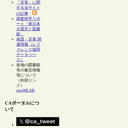
「災害」に関
する当サイト
の記事
：
調査研究リポ
ート「東日本
大震災と図書
館」
地震・災害 関
連情報（レフ
ァレンス協同
データベー
ス）
各地の図書館
等の被災情報
等について
（外部リン
ク）
saveMLAK
CAポータルにつ
いて