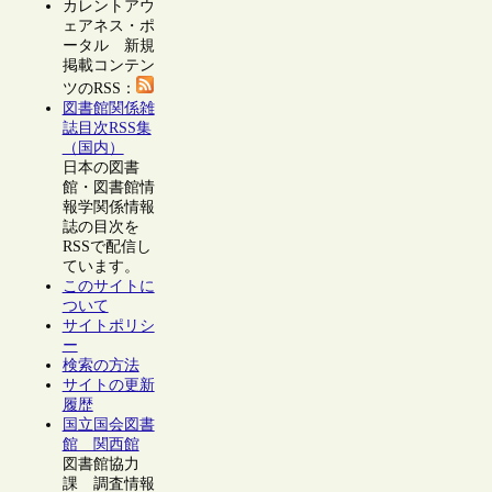
カレントアウ
ェアネス・ポ
ータル 新規
掲載コンテン
ツのRSS：
図書館関係雑
誌目次RSS集
（国内）
日本の図書
館・図書館情
報学関係情報
誌の目次を
RSSで配信し
ています。
このサイトに
ついて
サイトポリシ
ー
検索の方法
サイトの更新
履歴
国立国会図書
館 関西館
図書館協力
課 調査情報