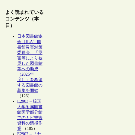
よく読まれている
コンテンツ（本
日）
日本図書館協
会（JLA）図
書館災害対策
委員会、「災
害等により被
災した図書館
等への助成
（2026年
度）」を希望
する図書館の
募集を開始
（126）
E2903 – 琉球
大学附属図書
館医学部分館
でのカビ被害
資料の清掃作
業
（105）
E2902 – 「わ