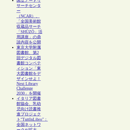
国立アートリ
サーチセンタ
ー
（NCAR）、
「全国美術館
収蔵品サーチ
「SHŪZŌ」活
用講座」の鼎
談内容を公開
東京大学附属
図書館、第2
回デジタル図
書館コンペテ
ィション「東
大図書館をデ
ザインせよ！
Next Library
Challenge
2030」を開催
イタリア図書
館協会、乳幼
児向け読書推
進プロジェク
ト“TuttInLibro”：
全国ネットワ
ークが拡大