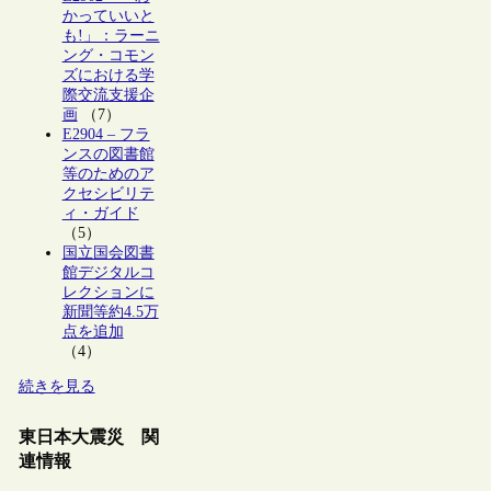
かっていいと
も!」：ラーニ
ング・コモン
ズにおける学
際交流支援企
画
（7）
E2904 – フラ
ンスの図書館
等のためのア
クセシビリテ
ィ・ガイド
（5）
国立国会図書
館デジタルコ
レクションに
新聞等約4.5万
点を追加
（4）
続きを見る
東日本大震災 関
連情報