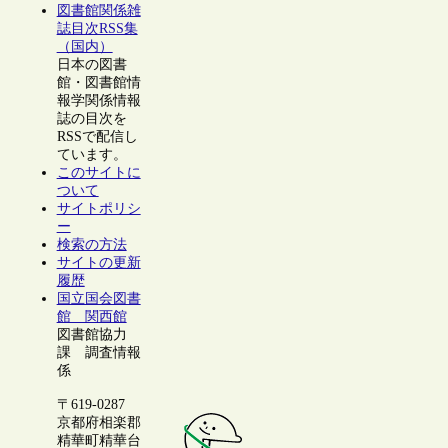
図書館関係雑
誌目次RSS集
（国内）
日本の図書
館・図書館情
報学関係情報
誌の目次を
RSSで配信し
ています。
このサイトに
ついて
サイトポリシ
ー
検索の方法
サイトの更新
履歴
国立国会図書
館 関西館
図書館協力
課 調査情報
係
〒619-0287
京都府相楽郡
精華町精華台