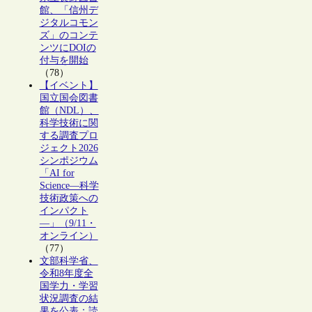
館、「信州デ
ジタルコモン
ズ」のコンテ
ンツにDOIの
付与を開始
（78）
【イベント】
国立国会図書
館（NDL）、
科学技術に関
する調査プロ
ジェクト2026
シンポジウム
「AI for
Science―科学
技術政策への
インパクト
―」（9/11・
オンライン）
（77）
文部科学省、
令和8年度全
国学力・学習
状況調査の結
果を公表：読