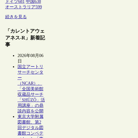
ドイツ
681
中国
638
オーストラリア
599
続きを見る
「カレントアウェ
アネス-R」新着記
事
2026年08月06
日
国立アートリ
サーチセンタ
ー
（NCAR）、
「全国美術館
収蔵品サーチ
「SHŪZŌ」活
用講座」の鼎
談内容を公開
東京大学附属
図書館、第2
回デジタル図
書館コンペテ