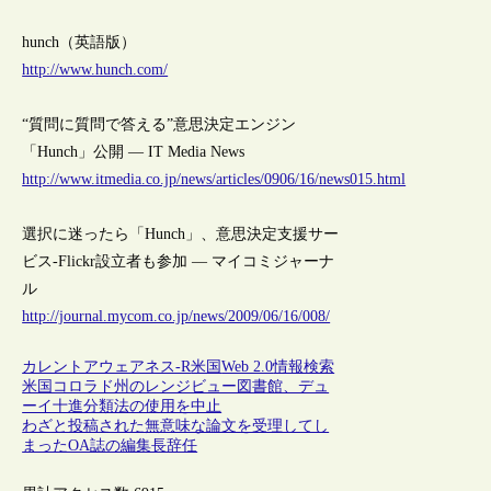
hunch（英語版）
http://www.hunch.com/
“質問に質問で答える”意思決定エンジン
「Hunch」公開 — IT Media News
http://www.itmedia.co.jp/news/articles/0906/16/news015.html
選択に迷ったら「Hunch」、意思決定支援サー
ビス-Flickr設立者も参加 — マイコミジャーナ
ル
http://journal.mycom.co.jp/news/2009/06/16/008/
カレントアウェアネス-R
米国
Web 2.0
情報検索
米国コロラド州のレンジビュー図書館、デュ
ーイ十進分類法の使用を中止
わざと投稿された無意味な論文を受理してし
まったOA誌の編集長辞任