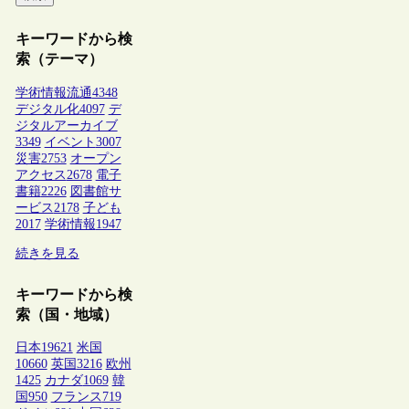
キーワードから検
索（テーマ）
学術情報流通
4348
デジタル化
4097
デ
ジタルアーカイブ
3349
イベント
3007
災害
2753
オープン
アクセス
2678
電子
書籍
2226
図書館サ
ービス
2178
子ども
2017
学術情報
1947
続きを見る
キーワードから検
索（国・地域）
日本
19621
米国
10660
英国
3216
欧州
1425
カナダ
1069
韓
国
950
フランス
719