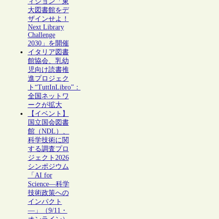
ィション「東
大図書館をデ
ザインせよ！
Next Library
Challenge
2030」を開催
イタリア図書
館協会、乳幼
児向け読書推
進プロジェク
ト“TuttInLibro”：
全国ネットワ
ークが拡大
【イベント】
国立国会図書
館（NDL）、
科学技術に関
する調査プロ
ジェクト2026
シンポジウム
「AI for
Science―科学
技術政策への
インパクト
―」（9/11・