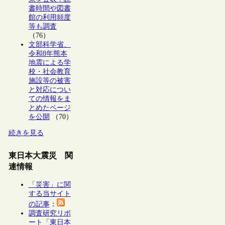
書時間や図書
館の利用頻度
等も調査
（76）
文部科学省、
令和8年熊本
地震による学
校・社会教育
施設等の被害
と対応につい
ての情報をま
とめたページ
を公開
（70）
続きを見る
東日本大震災 関
連情報
「災害」に関
する当サイト
の記事
：
調査研究リポ
ート「東日本