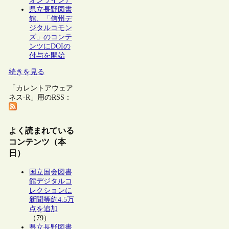
オンライン）
県立長野図書
館、「信州デ
ジタルコモン
ズ」のコンテ
ンツにDOIの
付与を開始
続きを見る
「カレントアウェア
ネス-R」用のRSS：
よく読まれている
コンテンツ（本
日）
国立国会図書
館デジタルコ
レクションに
新聞等約4.5万
点を追加
（79）
県立長野図書