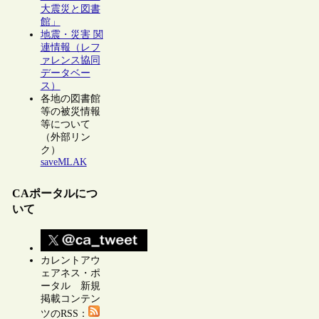
大震災と図書
館」
地震・災害 関
連情報（レフ
ァレンス協同
データベー
ス）
各地の図書館
等の被災情報
等について
（外部リン
ク）
saveMLAK
CAポータルにつ
いて
カレントアウ
ェアネス・ポ
ータル 新規
掲載コンテン
ツのRSS：