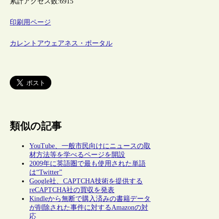
累計アクセス数:
6915
印刷用ページ
カレントアウェアネス・ポータル
類似の記事
YouTube、一般市民向けにニュースの取
材方法等を学べるページを開設
2009年に英語圏で最も使用された単語
は“Twitter”
Google社、CAPTCHA技術を提供する
reCAPTCHA社の買収を発表
Kindleから無断で購入済みの書籍データ
が削除された事件に対するAmazonの対
応