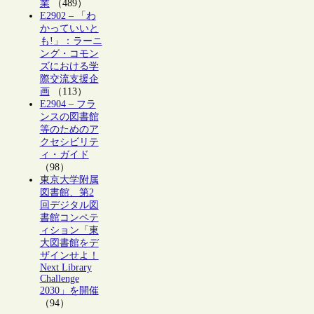
業
（489）
E2902 – 「わ
かっていいと
も!」：ラーニ
ング・コモン
ズにおける学
際交流支援企
画
（113）
E2904 – フラ
ンスの図書館
等のためのア
クセシビリテ
ィ・ガイド
（98）
東京大学附属
図書館、第2
回デジタル図
書館コンペテ
ィション「東
大図書館をデ
ザインせよ！
Next Library
Challenge
2030」を開催
（94）