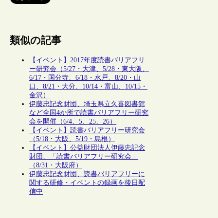
類似の記事
【イベント】2017年度読書バリアフリ
ー研究会（5/27・大津、5/28・東大阪、
6/17・国分寺、6/18・水戸、8/20・山
口、8/21・大分、10/14・富山、10/15・
金沢）
伊藤忠記念財団、埼玉県立久喜図書館
など全国4か所で読書バリアフリー研究
会を開催（6/4、5、25、26）
【イベント】読書バリアフリー研究会
（5/18・大阪、5/19・島根）
【イベント】公益財団法人伊藤忠記念
財団、「読書バリアフリー研究会」
（8/31・大阪府）
伊藤忠記念財団、読書バリアフリーに
関する研修・イベントの録画を後日配
信中