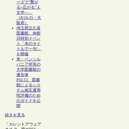
ーズで“繋が
る×広がる”人
文学―」
（8/24-25・大
阪府）
埼玉県立久喜
図書館、休館
日特別イベン
ト「本のタイ
トルで一句!」
を開催
米・ペンシル
バニア州等の
大学図書館の
連合体
PALCI、図書
館によるシス
テム相互運用
性評価のため
のガイドを公
開
続きを見る
「カレントアウェア