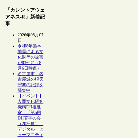
「カレントアウェ
アネス-R」新着記
事
2026年08月07
日
令和8年熊本
地震による文
化財等の被害
が83件に（8
月6日時点）
名古屋市、名
古屋城の現天
守閣の記録を
募集中
【イベント】
人間文化研究
機構DH推進
室、「第5回
DH若手の会
（2026夏）―
デジタル・ヒ
ューマニティ