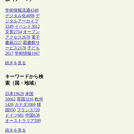
学術情報流通
4348
デジタル化
4098
デ
ジタルアーカイブ
3349
イベント
3012
災害
2754
オープン
アクセス
2678
電子
書籍
2227
図書館サ
ービス
2178
子ども
2017
学術情報
1947
続きを見る
キーワードから検
索（国・地域）
日本
19628
米国
10662
英国
3216
欧州
1426
カナダ
1069
韓
国
950
フランス
720
ドイツ
681
中国
638
オーストラリア
599
続きを見る