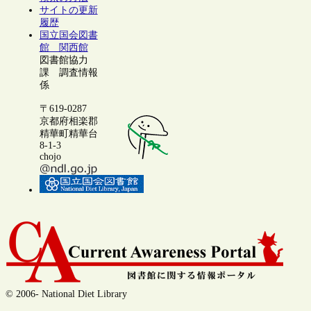
サイトの更新
履歴
国立国会図書
館 関西館
図書館協力
課 調査情報
係
〒619-0287
京都府相楽郡
精華町精華台
8-1-3
chojo
© 2006- National Diet Library