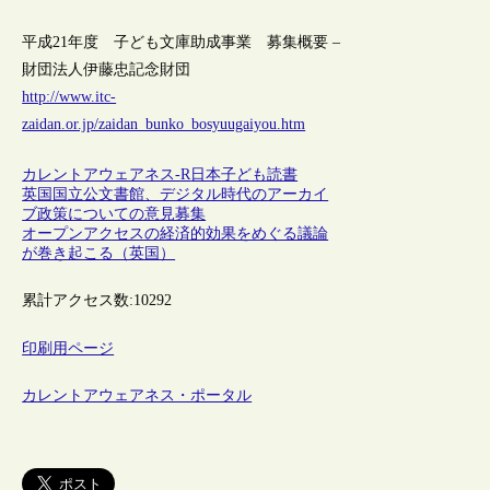
平成21年度 子ども文庫助成事業 募集概要 –
財団法人伊藤忠記念財団
http://www.itc-
zaidan.or.jp/zaidan_bunko_bosyuugaiyou.htm
カレントアウェアネス-R
日本
子ども
読書
英国国立公文書館、デジタル時代のアーカイ
ブ政策についての意見募集
オープンアクセスの経済的効果をめぐる議論
が巻き起こる（英国）
累計アクセス数:
10292
印刷用ページ
カレントアウェアネス・ポータル