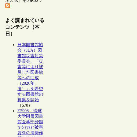
ネス-R」用のRSS：
よく読まれている
コンテンツ（本
日）
日本図書館協
会（JLA）図
書館災害対策
委員会、「災
害等により被
災した図書館
等への助成
（2026年
度）」を希望
する図書館の
募集を開始
（670）
E2903 – 琉球
大学附属図書
館医学部分館
でのカビ被害
資料の清掃作