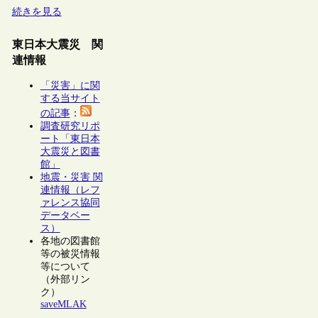
続きを見る
東日本大震災 関
連情報
「災害」に関
する当サイト
の記事
：
調査研究リポ
ート「東日本
大震災と図書
館」
地震・災害 関
連情報（レフ
ァレンス協同
データベー
ス）
各地の図書館
等の被災情報
等について
（外部リン
ク）
saveMLAK