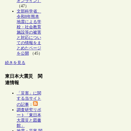
オンライン）
（47）
文部科学省、
令和8年熊本
地震による学
校・社会教育
施設等の被害
と対応につい
ての情報をま
とめたページ
を公開
（45）
続きを見る
東日本大震災 関
連情報
「災害」に関
する当サイト
の記事
：
調査研究リポ
ート「東日本
大震災と図書
館」
地震・災害 関