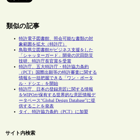
類似の記事
特許電子図書館、照会可能な書類の対
象範囲を拡大（特許庁）
鳥取県立図書館がビジネス支援をした
「シャッターガード」開発の沢田防災
技研、特許庁長官賞を受賞
特許庁、五大特許庁・特許協力条約
（PCT）国際出願等の特許審査に関する
情報を一括把握できる「ワン・ポータ
ル・ドシエ」を開始
特許庁、日本の登録意匠に関する情報
をWIPOが保有する世界的な意匠情報デ
ータベース“Global Design Database”に提
供することを発表
タイ、特許協力条約（PCT）に加盟
サイト内検索