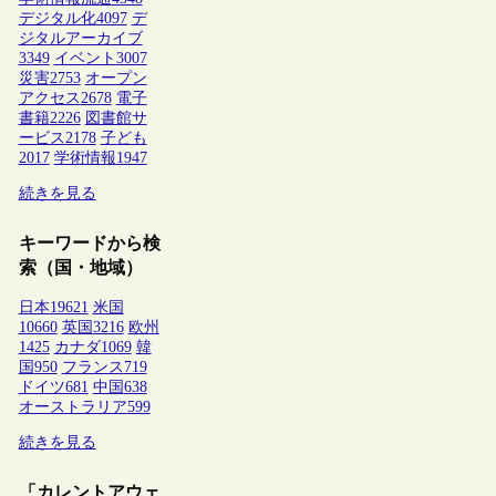
デジタル化
4097
デ
ジタルアーカイブ
3349
イベント
3007
災害
2753
オープン
アクセス
2678
電子
書籍
2226
図書館サ
ービス
2178
子ども
2017
学術情報
1947
続きを見る
キーワードから検
索（国・地域）
日本
19621
米国
10660
英国
3216
欧州
1425
カナダ
1069
韓
国
950
フランス
719
ドイツ
681
中国
638
オーストラリア
599
続きを見る
「カレントアウェ