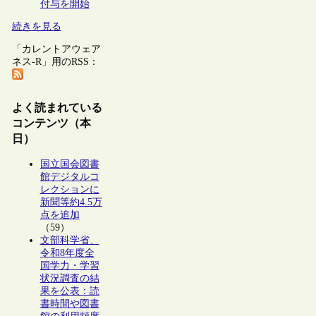
付与を開始
続きを見る
「カレントアウェア
ネス-R」用のRSS：
よく読まれている
コンテンツ（本
日）
国立国会図書
館デジタルコ
レクションに
新聞等約4.5万
点を追加
（59）
文部科学省、
令和8年度全
国学力・学習
状況調査の結
果を公表：読
書時間や図書