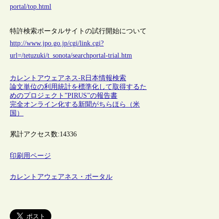
portal/top.html
特許検索ポータルサイトの試行開始について
http://www.jpo.go.jp/cgi/link.cgi?
url=/tetuzuki/t_sonota/searchportal-trial.htm
カレントアウェアネス-R
日本
情報検索
論文単位の利用統計を標準化して取得するた
めのプロジェクト”PIRUS”の報告書
完全オンライン化する新聞がちらほら（米
国）
累計アクセス数:
14336
印刷用ページ
カレントアウェアネス・ポータル