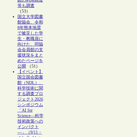
館の利用頻度
等も調査
（53）
国立大学図書
館協会、令和
8年熊本地震
で被災した学
生・教職員に
向けた、同協
会会員館の支
援状況をまと
めたページを
公開
（51）
【イベント】
国立国会図書
館（NDL）、
科学技術に関
する調査プロ
ジェクト2026
シンポジウム
「AI for
Science―科学
技術政策への
インパクト
―」（9/11・