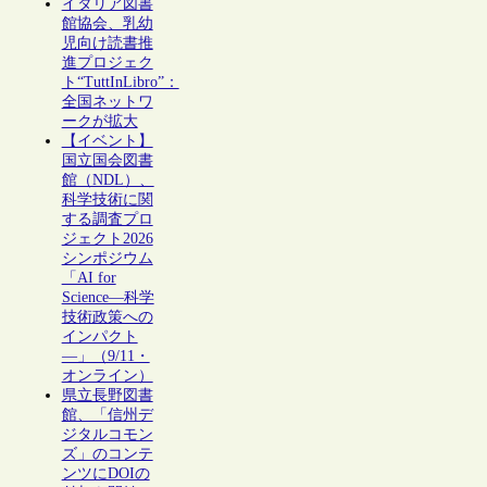
イタリア図書
館協会、乳幼
児向け読書推
進プロジェク
ト“TuttInLibro”：
全国ネットワ
ークが拡大
【イベント】
国立国会図書
館（NDL）、
科学技術に関
する調査プロ
ジェクト2026
シンポジウム
「AI for
Science―科学
技術政策への
インパクト
―」（9/11・
オンライン）
県立長野図書
館、「信州デ
ジタルコモン
ズ」のコンテ
ンツにDOIの