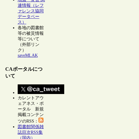
連情報（レフ
ァレンス協同
データベー
ス）
各地の図書館
等の被災情報
等について
（外部リン
ク）
saveMLAK
CAポータルにつ
いて
カレントアウ
ェアネス・ポ
ータル 新規
掲載コンテン
ツのRSS：
図書館関係雑
誌目次RSS集
（国内）