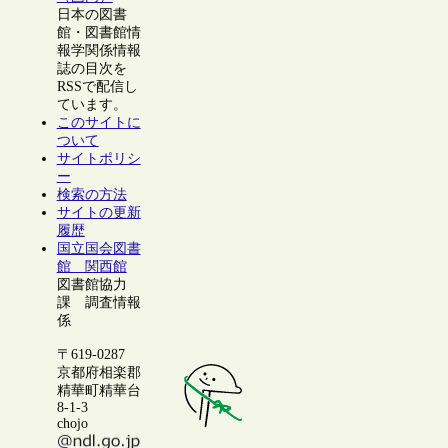
日本の図書
館・図書館情
報学関係情報
誌の目次を
RSSで配信し
ています。
このサイトに
ついて
サイトポリシ
ー
検索の方法
サイトの更新
履歴
国立国会図書
館 関西館
図書館協力
課 調査情報
係
〒619-0287
京都府相楽郡
精華町精華台
8-1-3
chojo