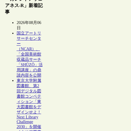
アネス-R」新着記
事
2026年08月06
日
国立アートリ
サーチセンタ
ー
（NCAR）、
「全国美術館
収蔵品サーチ
「SHŪZŌ」活
用講座」の鼎
談内容を公開
東京大学附属
図書館、第2
回デジタル図
書館コンペテ
ィション「東
大図書館をデ
ザインせよ！
Next Library
Challenge
2030」を開催