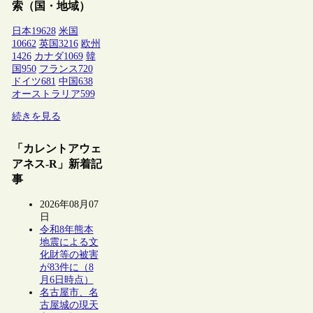
索（国・地域）
日本
19628
米国
10662
英国
3216
欧州
1426
カナダ
1069
韓
国
950
フランス
720
ドイツ
681
中国
638
オーストラリア
599
続きを見る
「カレントアウェ
アネス-R」新着記
事
2026年08月07
日
令和8年熊本
地震による文
化財等の被害
が83件に（8
月6日時点）
名古屋市、名
古屋城の現天