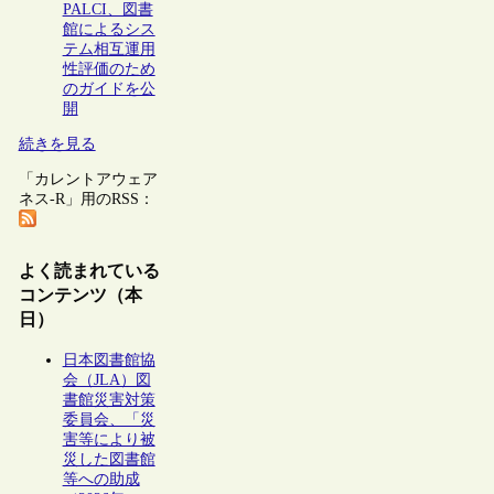
PALCI、図書
館によるシス
テム相互運用
性評価のため
のガイドを公
開
続きを見る
「カレントアウェア
ネス-R」用のRSS：
よく読まれている
コンテンツ（本
日）
日本図書館協
会（JLA）図
書館災害対策
委員会、「災
害等により被
災した図書館
等への助成