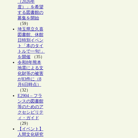
（2026年
度）」を希望
する図書館の
募集を開始
（59）
埼玉県立久喜
図書館、休館
日特別イベン
ト「本のタイ
トルで一句!」
を開催
（35）
令和8年熊本
地震による文
化財等の被害
が83件に（8
月6日時点）
（32）
E2904 – フラ
ンスの図書館
等のためのア
クセシビリテ
ィ・ガイド
（29）
【イベント】
人間文化研究