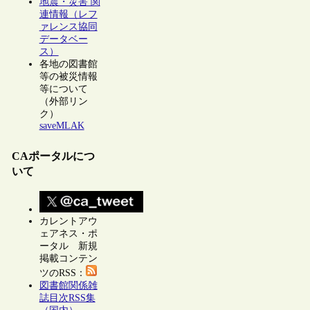
地震・災害 関
連情報（レフ
ァレンス協同
データベー
ス）
各地の図書館
等の被災情報
等について
（外部リン
ク）
saveMLAK
CAポータルにつ
いて
カレントアウ
ェアネス・ポ
ータル 新規
掲載コンテン
ツのRSS：
図書館関係雑
誌目次RSS集