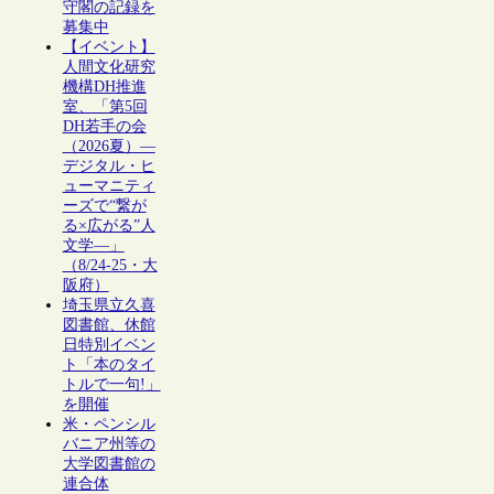
守閣の記録を
募集中
【イベント】
人間文化研究
機構DH推進
室、「第5回
DH若手の会
（2026夏）―
デジタル・ヒ
ューマニティ
ーズで“繋が
る×広がる”人
文学―」
（8/24-25・大
阪府）
埼玉県立久喜
図書館、休館
日特別イベン
ト「本のタイ
トルで一句!」
を開催
米・ペンシル
バニア州等の
大学図書館の
連合体