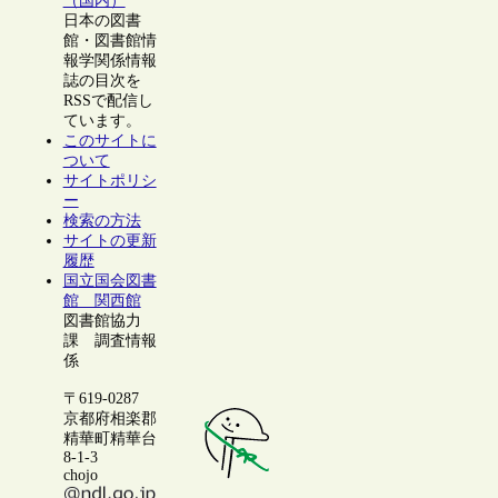
（国内）
日本の図書
館・図書館情
報学関係情報
誌の目次を
RSSで配信し
ています。
このサイトに
ついて
サイトポリシ
ー
検索の方法
サイトの更新
履歴
国立国会図書
館 関西館
図書館協力
課 調査情報
係
〒619-0287
京都府相楽郡
精華町精華台
8-1-3
chojo