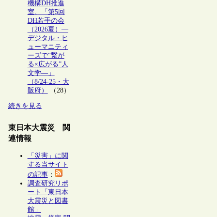
機構DH推進
室、「第5回
DH若手の会
（2026夏）―
デジタル・ヒ
ューマニティ
ーズで“繋が
る×広がる”人
文学―」
（8/24-25・大
阪府）
（28）
続きを見る
東日本大震災 関
連情報
「災害」に関
する当サイト
の記事
：
調査研究リポ
ート「東日本
大震災と図書
館」