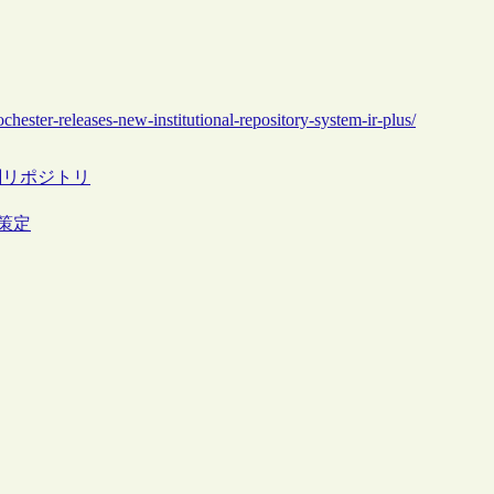
ochester-releases-new-institutional-repository-system-ir-plus/
関リポジトリ
を策定