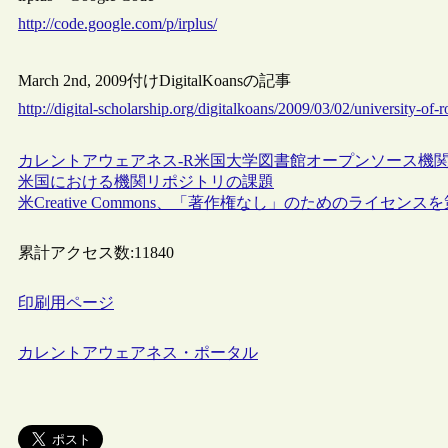
http://code.google.com/p/irplus/
March 2nd, 2009付けDigitalKoansの記事
http://digital-scholarship.org/digitalkoans/2009/03/02/university-of-r
カレントアウェアネス-R
米国
大学図書館
オープンソース
機
米国における機関リポジトリの課題
米Creative Commons、「著作権なし」のためのライセンス
累計アクセス数:
11840
印刷用ページ
カレントアウェアネス・ポータル