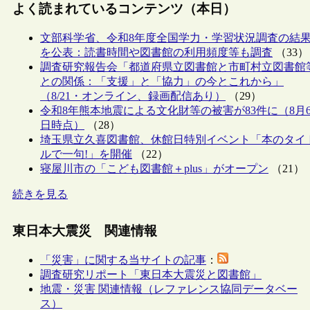
よく読まれているコンテンツ（本日）
文部科学省、令和8年度全国学力・学習状況調査の結
を公表：読書時間や図書館の利用頻度等も調査
（33）
調査研究報告会「都道府県立図書館と市町村立図書館
との関係：「支援」と「協力」の今とこれから」
（8/21・オンライン、録画配信あり）
（29）
令和8年熊本地震による文化財等の被害が83件に（8月
日時点）
（28）
埼玉県立久喜図書館、休館日特別イベント「本のタイ
ルで一句!」を開催
（22）
寝屋川市の「こども図書館＋plus」がオープン
（21）
続きを見る
東日本大震災 関連情報
「災害」に関する当サイトの記事
：
調査研究リポート「東日本大震災と図書館」
地震・災害 関連情報（レファレンス協同データベー
ス）