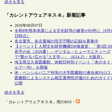
続きを見る
「カレントアウェアネス-R」新着記事
2026年08月07日
令和8年熊本地震による文化財等の被害が83件に（8月
日時点）
名古屋市、名古屋城の現天守閣の記録を募集中
【イベント】人間文化研究機構DH推進室、「第5回 D
若手の会（2026夏）―デジタル・ヒューマニティーズ
で“繋がる×広がる”人文学―」（8/24-25・大阪府）
埼玉県立久喜図書館、休館日特別イベント「本のタイ
ルで一句!」を開催
米・ペンシルバニア州等の大学図書館の連合体PALCI
図書館によるシステム相互運用性評価のためのガイド
公開
続きを見る
「カレントアウェアネス-R」用のRSS：