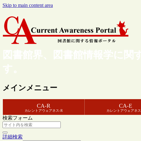
Skip to main content area
図書館界、図書館情報学に関
す。
メインメニュー
CA-R
CA-E
カレントアウェアネス-R
カレントアウェアネス
検索フォーム
詳細検索