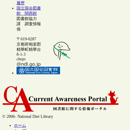
履歴
国立国会図書
館 関西館
図書館協力
課 調査情報
係
〒619-0287
京都府相楽郡
精華町精華台
8-1-3
chojo
© 2006- National Diet Library
ホーム