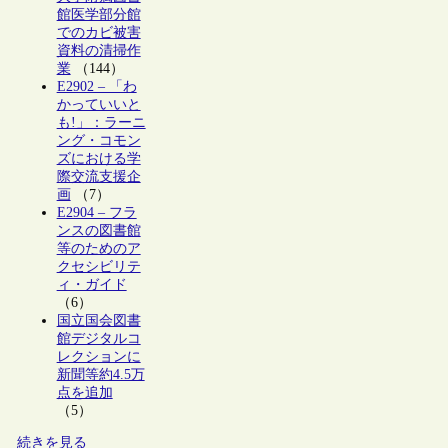
館医学部分館
でのカビ被害
資料の清掃作
業
（144）
E2902 – 「わ
かっていいと
も!」：ラーニ
ング・コモン
ズにおける学
際交流支援企
画
（7）
E2904 – フラ
ンスの図書館
等のためのア
クセシビリテ
ィ・ガイド
（6）
国立国会図書
館デジタルコ
レクションに
新聞等約4.5万
点を追加
（5）
続きを見る