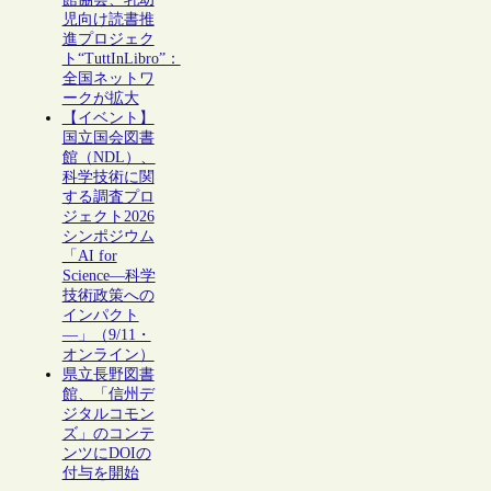
児向け読書推
進プロジェク
ト“TuttInLibro”：
全国ネットワ
ークが拡大
【イベント】
国立国会図書
館（NDL）、
科学技術に関
する調査プロ
ジェクト2026
シンポジウム
「AI for
Science―科学
技術政策への
インパクト
―」（9/11・
オンライン）
県立長野図書
館、「信州デ
ジタルコモン
ズ」のコンテ
ンツにDOIの
付与を開始