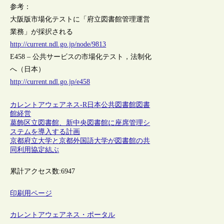
参考：
大阪版市場化テストに「府立図書館管理運営
業務」が採択される
http://current.ndl.go.jp/node/9813
E458 – 公共サービスの市場化テスト，法制化
へ（日本）
http://current.ndl.go.jp/e458
カレントアウェアネス-R
日本
公共図書館
図書
館経営
葛飾区立図書館、新中央図書館に座席管理シ
ステムを導入する計画
京都府立大学と京都外国語大学が図書館の共
同利用協定結ぶ
累計アクセス数:
6947
印刷用ページ
カレントアウェアネス・ポータル