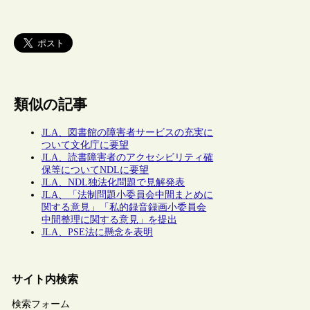
類似の記事
JLA、図書館の障害者サービスの充実に
ついて文化庁に要望
JLA、読書障害者のアクセシビリティ確
保等についてNDLに要望
JLA、NDL独法化問題で見解発表
JLA、「法制問題小委員会中間まとめに
関する意見」「私的録音録画小委員会
中間整理に関する意見」を提出
JLA、PSE法に懸念を表明
サイト内検索
検索フォーム