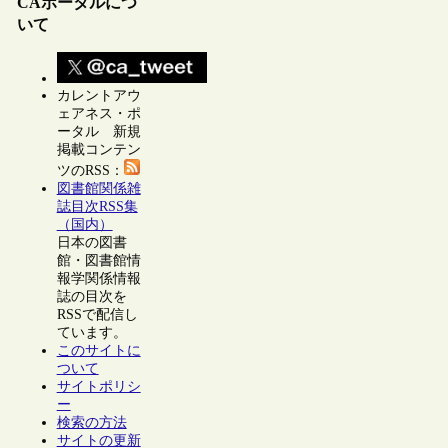
CAポータルにつ
いて
カレントアウ
ェアネス・ポ
ータル 新規
掲載コンテン
ツのRSS：
図書館関係雑
誌目次RSS集
（国内）
日本の図書
館・図書館情
報学関係情報
誌の目次を
RSSで配信し
ています。
このサイトに
ついて
サイトポリシ
ー
検索の方法
サイトの更新