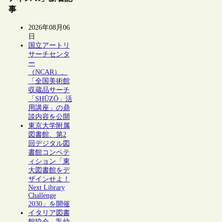
事
2026年08月06
日
国立アートリ
サーチセンタ
ー
（NCAR）、
「全国美術館
収蔵品サーチ
「SHŪZŌ」活
用講座」の鼎
談内容を公開
東京大学附属
図書館、第2
回デジタル図
書館コンペテ
ィション「東
大図書館をデ
ザインせよ！
Next Library
Challenge
2030」を開催
イタリア図書
館協会、乳幼