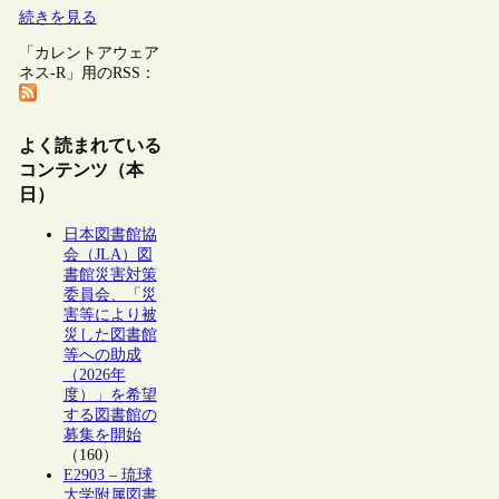
続きを見る
「カレントアウェア
ネス-R」用のRSS：
よく読まれている
コンテンツ（本
日）
日本図書館協
会（JLA）図
書館災害対策
委員会、「災
害等により被
災した図書館
等への助成
（2026年
度）」を希望
する図書館の
募集を開始
（160）
E2903 – 琉球
大学附属図書