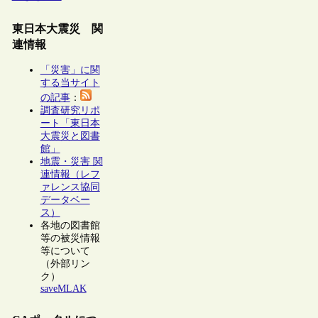
東日本大震災 関
連情報
「災害」に関
する当サイト
の記事
：
調査研究リポ
ート「東日本
大震災と図書
館」
地震・災害 関
連情報（レフ
ァレンス協同
データベー
ス）
各地の図書館
等の被災情報
等について
（外部リン
ク）
saveMLAK