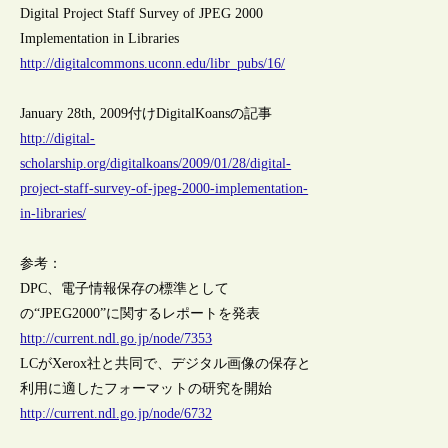
Digital Project Staff Survey of JPEG 2000
Implementation in Libraries
http://digitalcommons.uconn.edu/libr_pubs/16/
January 28th, 2009付けDigitalKoansの記事
http://digital-
scholarship.org/digitalkoans/2009/01/28/digital-
project-staff-survey-of-jpeg-2000-implementation-
in-libraries/
参考：
DPC、電子情報保存の標準として
の“JPEG2000”に関するレポートを発表
http://current.ndl.go.jp/node/7353
LCがXerox社と共同で、デジタル画像の保存と
利用に適したフォーマットの研究を開始
http://current.ndl.go.jp/node/6732