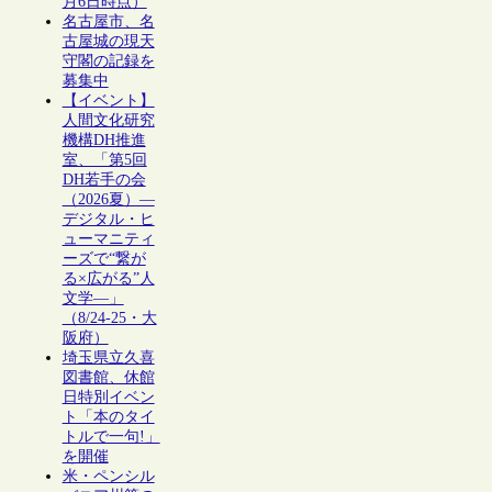
月6日時点）
名古屋市、名
古屋城の現天
守閣の記録を
募集中
【イベント】
人間文化研究
機構DH推進
室、「第5回
DH若手の会
（2026夏）―
デジタル・ヒ
ューマニティ
ーズで“繋が
る×広がる”人
文学―」
（8/24-25・大
阪府）
埼玉県立久喜
図書館、休館
日特別イベン
ト「本のタイ
トルで一句!」
を開催
米・ペンシル