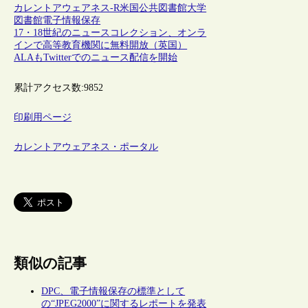
カレントアウェアネス-R
米国
公共図書館
大学
図書館
電子情報保存
17・18世紀のニュースコレクション、オンラ
インで高等教育機関に無料開放（英国）
ALAもTwitterでのニュース配信を開始
累計アクセス数:
9852
印刷用ページ
カレントアウェアネス・ポータル
類似の記事
DPC、電子情報保存の標準として
の“JPEG2000”に関するレポートを発表