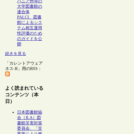
バニア州等の
大学図書館の
連合体
PALCI、図書
館によるシス
テム相互運用
性評価のため
のガイドを公
開
続きを見る
「カレントアウェア
ネス-R」用のRSS：
よく読まれている
コンテンツ（本
日）
日本図書館協
会（JLA）図
書館災害対策
委員会、「災
害等により被