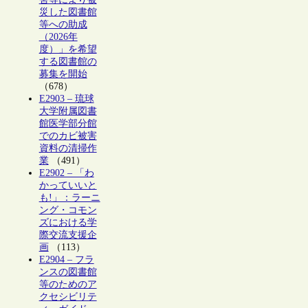
災した図書館
等への助成
（2026年
度）」を希望
する図書館の
募集を開始
（678）
E2903 – 琉球
大学附属図書
館医学部分館
でのカビ被害
資料の清掃作
業
（491）
E2902 – 「わ
かっていいと
も!」：ラーニ
ング・コモン
ズにおける学
際交流支援企
画
（113）
E2904 – フラ
ンスの図書館
等のためのア
クセシビリテ