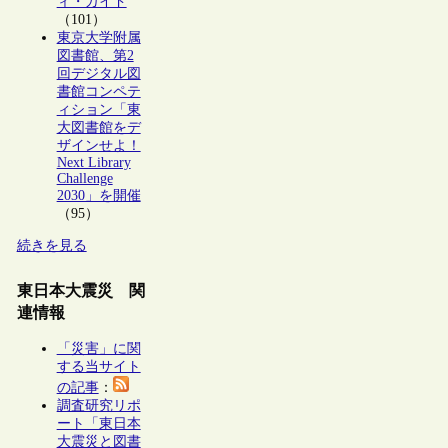
ィ・ガイド
（101）
東京大学附属
図書館、第2
回デジタル図
書館コンペテ
ィション「東
大図書館をデ
ザインせよ！
Next Library
Challenge
2030」を開催
（95）
続きを見る
東日本大震災 関
連情報
「災害」に関
する当サイト
の記事
：
調査研究リポ
ート「東日本
大震災と図書