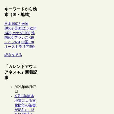
キーワードから検
索（国・地域）
日本
19628
米国
10662
英国
3216
欧州
1426
カナダ
1069
韓
国
950
フランス
720
ドイツ
681
中国
638
オーストラリア
599
続きを見る
「カレントアウェ
アネス-R」新着記
事
2026年08月07
日
令和8年熊本
地震による文
化財等の被害
が83件に（8