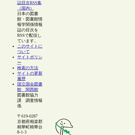
誌目次RSS集
（国内）
日本の図書
館・図書館情
報学関係情報
誌の目次を
RSSで配信し
ています。
このサイトに
ついて
サイトポリシ
ー
検索の方法
サイトの更新
履歴
国立国会図書
館 関西館
図書館協力
課 調査情報
係
〒619-0287
京都府相楽郡
精華町精華台
8-1-3