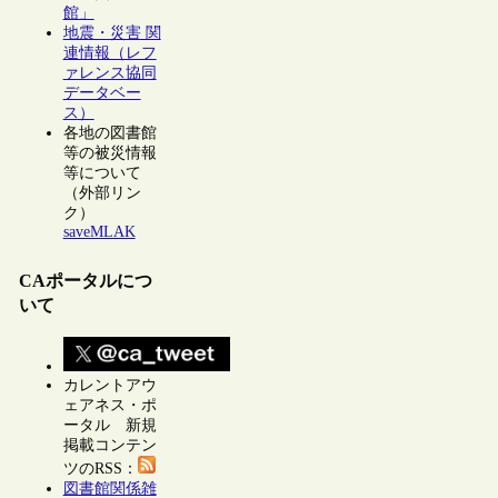
館」
地震・災害 関
連情報（レフ
ァレンス協同
データベー
ス）
各地の図書館
等の被災情報
等について
（外部リン
ク）
saveMLAK
CAポータルにつ
いて
カレントアウ
ェアネス・ポ
ータル 新規
掲載コンテン
ツのRSS：
図書館関係雑