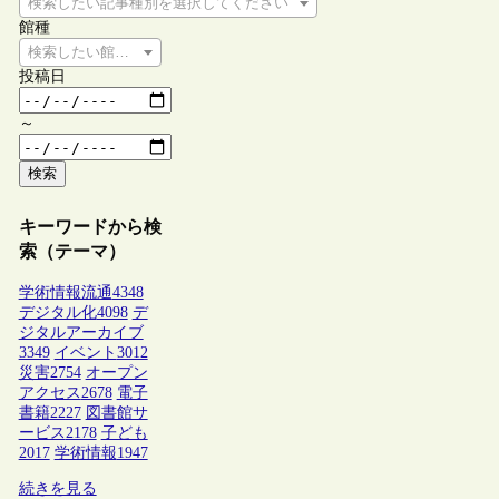
検索したい記事種別を選択してください
館種
検索したい館種を選択してください
投稿日
～
検索
キーワードから検
索（テーマ）
学術情報流通
4348
デジタル化
4098
デ
ジタルアーカイブ
3349
イベント
3012
災害
2754
オープン
アクセス
2678
電子
書籍
2227
図書館サ
ービス
2178
子ども
2017
学術情報
1947
続きを見る