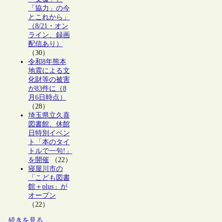
「協力」の今
とこれから」
（8/21・オン
ライン、録画
配信あり）
（30）
令和8年熊本
地震による文
化財等の被害
が83件に（8
月6日時点）
（28）
埼玉県立久喜
図書館、休館
日特別イベン
ト「本のタイ
トルで一句!」
を開催
（22）
寝屋川市の
「こども図書
館＋plus」が
オープン
（22）
続きを見る