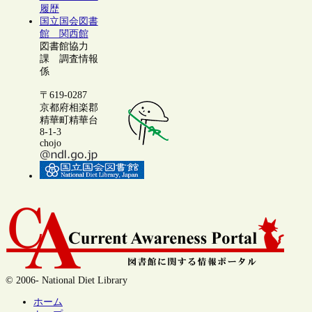
履歴
国立国会図書
館 関西館
図書館協力
課 調査情報
係
〒619-0287
京都府相楽郡
精華町精華台
8-1-3
chojo
© 2006- National Diet Library
ホーム