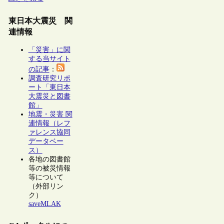
東日本大震災 関
連情報
「災害」に関
する当サイト
の記事
：
調査研究リポ
ート「東日本
大震災と図書
館」
地震・災害 関
連情報（レフ
ァレンス協同
データベー
ス）
各地の図書館
等の被災情報
等について
（外部リン
ク）
saveMLAK