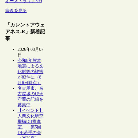
オーストラリア
599
続きを見る
「カレントアウェ
アネス-R」新着記
事
2026年08月07
日
令和8年熊本
地震による文
化財等の被害
が83件に（8
月6日時点）
名古屋市、名
古屋城の現天
守閣の記録を
募集中
【イベント】
人間文化研究
機構DH推進
室、「第5回
DH若手の会