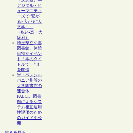
（2026夏）―
デジタル・ヒ
ューマニティ
ーズで“繋が
る×広がる”人
文学―」
（8/24-25・大
阪府）
埼玉県立久喜
図書館、休館
日特別イベン
ト「本のタイ
トルで一句!」
を開催
米・ペンシル
バニア州等の
大学図書館の
連合体
PALCI、図書
館によるシス
テム相互運用
性評価のため
のガイドを公
開
続きを見る