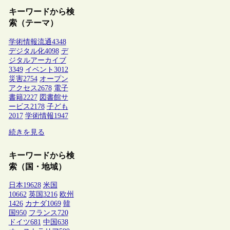
キーワードから検
索（テーマ）
学術情報流通
4348
デジタル化
4098
デ
ジタルアーカイブ
3349
イベント
3012
災害
2754
オープン
アクセス
2678
電子
書籍
2227
図書館サ
ービス
2178
子ども
2017
学術情報
1947
続きを見る
キーワードから検
索（国・地域）
日本
19628
米国
10662
英国
3216
欧州
1426
カナダ
1069
韓
国
950
フランス
720
ドイツ
681
中国
638