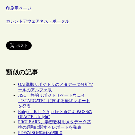
印刷用ページ
カレントアウェアネス・ポータル
類似の記事
OAI準拠リポジトリのメタデータ分析ツ
ールのアルファ版
JISC、静的リポジトリゲートウェイ
（STARGATE）に関する最終レポート
を発表
Ruby on RailsとApache SolrによるOSSの
OPAC“Blacklight”
PROLEARN、学習教材用メタデータ基
準の調和に関するレポートを発表
PDFのISO標準化が前進