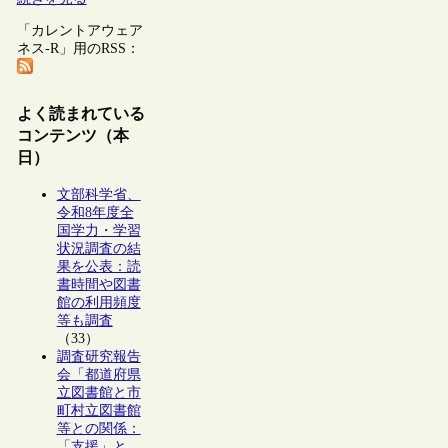
「カレントアウェア
ネス-R」用のRSS：
よく読まれている
コンテンツ（本
日）
文部科学省、
令和8年度全
国学力・学習
状況調査の結
果を公表：読
書時間や図書
館の利用頻度
等も調査
（33）
調査研究報告
会「都道府県
立図書館と市
町村立図書館
等との関係：
「支援」と