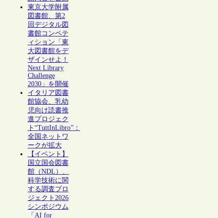
東京大学附属
図書館、第2
回デジタル図
書館コンペテ
ィション「東
大図書館をデ
ザインせよ！
Next Library
Challenge
2030」を開催
イタリア図書
館協会、乳幼
児向け読書推
進プロジェク
ト“TuttInLibro”：
全国ネットワ
ークが拡大
【イベント】
国立国会図書
館（NDL）、
科学技術に関
する調査プロ
ジェクト2026
シンポジウム
「AI for