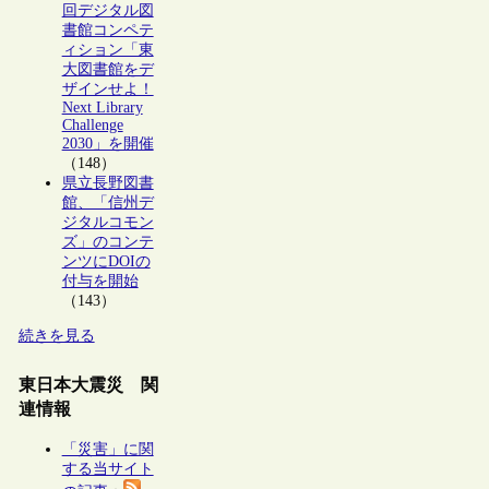
回デジタル図
書館コンペテ
ィション「東
大図書館をデ
ザインせよ！
Next Library
Challenge
2030」を開催
（148）
県立長野図書
館、「信州デ
ジタルコモン
ズ」のコンテ
ンツにDOIの
付与を開始
（143）
続きを見る
東日本大震災 関
連情報
「災害」に関
する当サイト