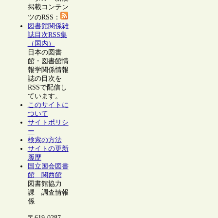
掲載コンテン
ツのRSS：
図書館関係雑
誌目次RSS集
（国内）
日本の図書
館・図書館情
報学関係情報
誌の目次を
RSSで配信し
ています。
このサイトに
ついて
サイトポリシ
ー
検索の方法
サイトの更新
履歴
国立国会図書
館 関西館
図書館協力
課 調査情報
係
〒619-0287