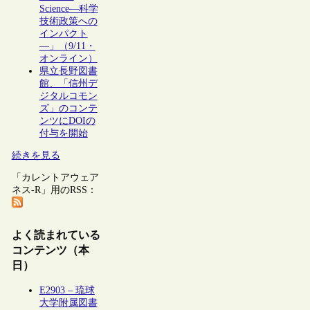
Science―科学
技術政策への
インパクト
―」（9/11・
オンライン）
県立長野図書
館、「信州デ
ジタルコモン
ズ」のコンテ
ンツにDOIの
付与を開始
続きを見る
「カレントアウェア
ネス-R」用のRSS：
よく読まれている
コンテンツ（本
日）
E2903 – 琉球
大学附属図書