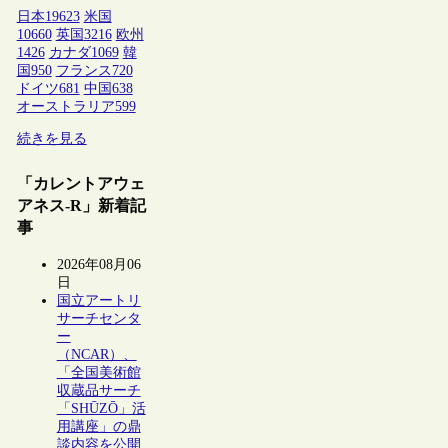
日本
19623
米国
10660
英国
3216
欧州
1426
カナダ
1069
韓
国
950
フランス
720
ドイツ
681
中国
638
オーストラリア
599
続きを見る
「カレントアウェ
アネス-R」新着記
事
2026年08月06
日
国立アートリ
サーチセンタ
ー
（NCAR）、
「全国美術館
収蔵品サーチ
「SHŪZŌ」活
用講座」の鼎
談内容を公開