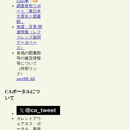
の記事
：
調査研究リポ
ート「東日本
大震災と図書
館」
地震・災害 関
連情報（レフ
ァレンス協同
データベー
ス）
各地の図書館
等の被災情報
等について
（外部リン
ク）
saveMLAK
CAポータルにつ
いて
カレントアウ
ェアネス・ポ
ータル 新規