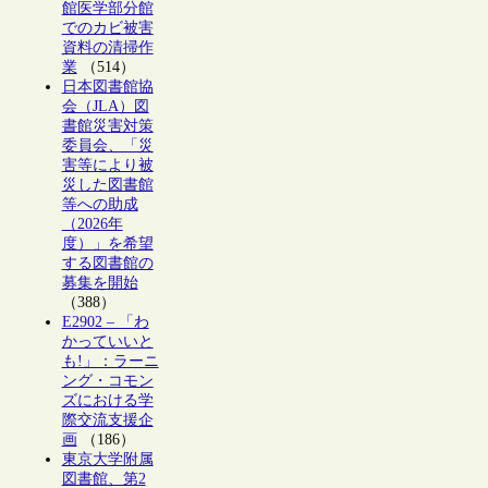
館医学部分館
でのカビ被害
資料の清掃作
業
（514）
日本図書館協
会（JLA）図
書館災害対策
委員会、「災
害等により被
災した図書館
等への助成
（2026年
度）」を希望
する図書館の
募集を開始
（388）
E2902 – 「わ
かっていいと
も!」：ラーニ
ング・コモン
ズにおける学
際交流支援企
画
（186）
東京大学附属
図書館、第2