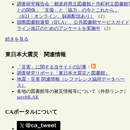
調査研究報告会「都道府県立図書館と市町村立図書館
との関係：「支援」と「協力」の今とこれから」
（8/21・オンライン、録画配信あり）
（2）
国際図書館連盟（IFLA）、公共図書館サービスガイド
ライン改訂のためのアンケートを実施中
（2）
続きを見る
東日本大震災 関連情報
「災害」に関する当サイトの記事
：
調査研究リポート「東日本大震災と図書館」
地震・災害 関連情報（レファレンス協同データベー
ス）
各地の図書館等の被災情報等について（外部リンク）
saveMLAK
CAポータルについて