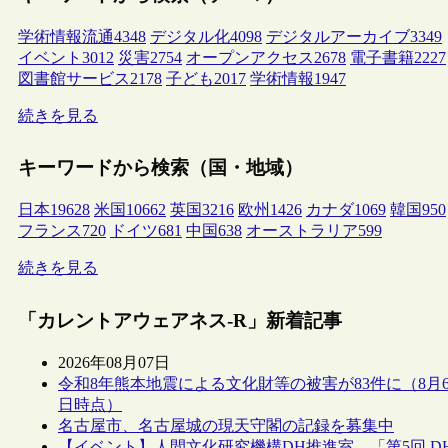
学術情報流通
4348
デジタル化
4098
デジタルアーカイブ
3349
イベント
3012
災害
2754
オープンアクセス
2678
電子書籍
2227
図書館サービス
2178
子ども
2017
学術情報
1947
続きを見る
キーワードから検索（国・地域）
日本
19628
米国
10662
英国
3216
欧州
1426
カナダ
1069
韓国
950
フランス
720
ドイツ
681
中国
638
オーストラリア
599
続きを見る
「カレントアウェアネス-R」新着記事
2026年08月07日
令和8年熊本地震による文化財等の被害が83件に（8月
日時点）
名古屋市、名古屋城の現天守閣の記録を募集中
【イベント】人間文化研究機構DH推進室、「第5回 D