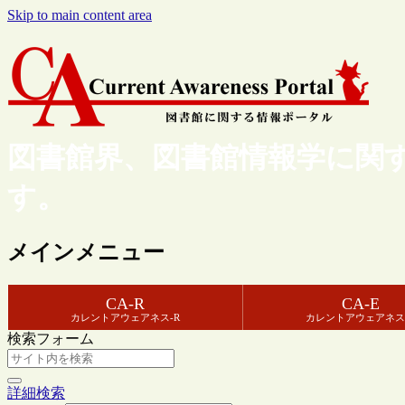
Skip to main content area
図書館界、図書館情報学に関
す。
メインメニュー
CA-R
CA-E
カレントアウェアネス-R
カレントアウェアネス
検索フォーム
詳細検索