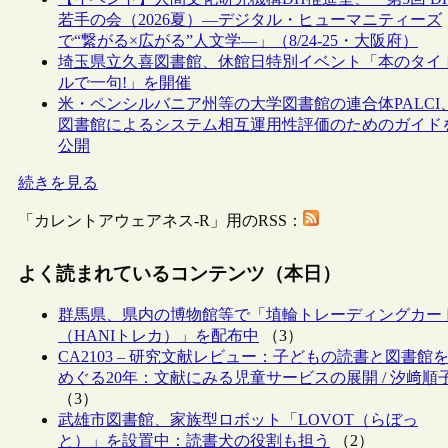
若手の会（2026夏）―デジタル・ヒューマニティーズ
で“繋がる×広がる”人文学―」（8/24-25・大阪府）
埼玉県立久喜図書館、休館日特別イベント「本のタイ
ルで一句!」を開催
米・ペンシルバニア州等の大学図書館の連合体PALCI
図書館によるシステム相互運用性評価のためのガイド
公開
続きを見る
「カレントアウェアネス-R」用のRSS：
よく読まれているコンテンツ（本日）
群馬県、県内の博物館等で「埴輪トレーディングカー
（HANIトレカ）」を配布中
（3）
CA2103 – 研究文献レビュー：子どもの読書と図書館
めぐる20年：文献にみる児童サービスの展開 / 汐﨑順
（3）
武雄市図書館、家族型ロボット「LOVOT（らぼっ
と）」を設置中：読書犬の役割も担う
（2）