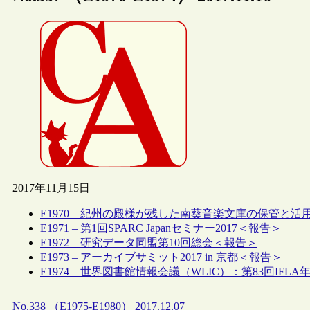
2017年11月15日
E1970 – 紀州の殿様が残した南葵音楽文庫の保管と活
E1971 – 第1回SPARC Japanセミナー2017＜報告＞
E1972 – 研究データ同盟第10回総会＜報告＞
E1973 – アーカイブサミット2017 in 京都＜報告＞
E1974 – 世界図書館情報会議（WLIC）：第83回IFL
No.338 （E1975-E1980） 2017.12.07