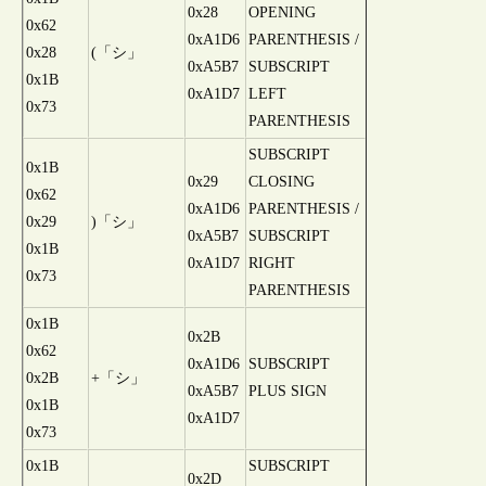
0x28
OPENING
0x62
0xA1D6
PARENTHESIS /
0x28
(「シ」
0xA5B7
SUBSCRIPT
0x1B
0xA1D7
LEFT
0x73
PARENTHESIS
SUBSCRIPT
0x1B
0x29
CLOSING
0x62
0xA1D6
PARENTHESIS /
0x29
)「シ」
0xA5B7
SUBSCRIPT
0x1B
0xA1D7
RIGHT
0x73
PARENTHESIS
0x1B
0x2B
0x62
0xA1D6
SUBSCRIPT
0x2B
+「シ」
0xA5B7
PLUS SIGN
0x1B
0xA1D7
0x73
0x1B
SUBSCRIPT
0x2D