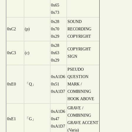
0x65
0x73
0x28
SOUND
0xC2
(p)
0x70
RECORDING
0x29
COPYRIGHT
0x28
COPYRIGHT
0xC3
(c)
0x63
SIGN
0x29
PSEUDO
0xA1D6
QUESTION
0xE0
「Q」
0x51
MARK /
0xA1D7
COMBINING
HOOK ABOVE
GRAVE /
0xA1D6
COMBINING
0xE1
「G」
0x47
GRAVE ACCENT
0xA1D7
(Varia)