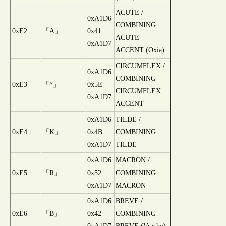
ACUTE /
0xA1D6
COMBINING
0xE2
「A」
0x41
ACUTE
0xA1D7
ACCENT (Oxia)
CIRCUMFLEX /
0xA1D6
COMBINING
0xE3
「^」
0x5E
CIRCUMFLEX
0xA1D7
ACCENT
0xA1D6
TILDE /
0xE4
「K」
0x4B
COMBINING
0xA1D7
TILDE
0xA1D6
MACRON /
0xE5
「R」
0x52
COMBINING
0xA1D7
MACRON
0xA1D6
BREVE /
0xE6
「B」
0x42
COMBINING