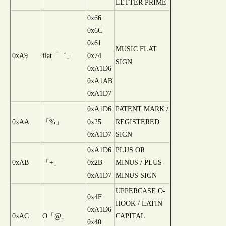
LETTER PRIME
0x66
0x6C
0x61
MUSIC FLAT
0xA9
flat「゛」
0x74
SIGN
0xA1D6
0xA1AB
0xA1D7
0xA1D6
PATENT MARK /
0xAA
「%」
0x25
REGISTERED
0xA1D7
SIGN
0xA1D6
PLUS OR
0xAB
「+」
0x2B
MINUS / PLUS-
0xA1D7
MINUS SIGN
UPPERCASE O-
0x4F
HOOK / LATIN
0xA1D6
0xAC
O「@」
CAPITAL
0x40