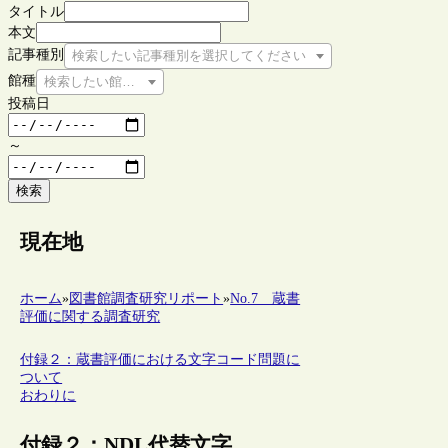
タイトル
本文
記事種別
検索したい記事種別を選択してください
館種
検索したい館種を選択してください
投稿日
～
検索
現在地
ホーム
»
図書館調査研究リポート
»
No.7 蔵書
評価に関する調査研究
付録２：蔵書評価における文字コード問題に
ついて
おわりに
付録２：NDL代替文字