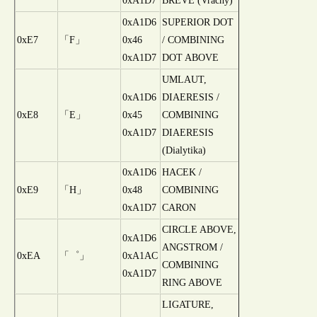
0xA1D7
BREVE (Vrachy)
0xA1D6
SUPERIOR DOT
0xE7
「F」
0x46
/ COMBINING
0xA1D7
DOT ABOVE
UMLAUT,
0xA1D6
DIAERESIS /
0xE8
「E」
0x45
COMBINING
0xA1D7
DIAERESIS
(Dialytika)
0xA1D6
HACEK /
0xE9
「H」
0x48
COMBINING
0xA1D7
CARON
CIRCLE ABOVE,
0xA1D6
ANGSTROM /
0xEA
「゜」
0xA1AC
COMBINING
0xA1D7
RING ABOVE
LIGATURE,