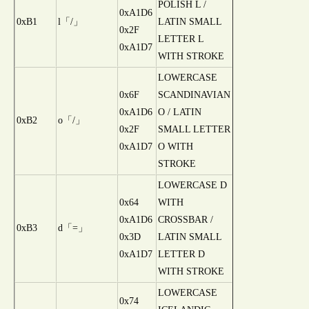
POLISH L /
0xA1D6
0xB1
l「/」
LATIN SMALL
0x2F
LETTER L
0xA1D7
WITH STROKE
LOWERCASE
0x6F
SCANDINAVIAN
0xA1D6
O / LATIN
0xB2
o「/」
0x2F
SMALL LETTER
0xA1D7
O WITH
STROKE
LOWERCASE D
0x64
WITH
0xA1D6
CROSSBAR /
0xB3
d「=」
0x3D
LATIN SMALL
0xA1D7
LETTER D
WITH STROKE
LOWERCASE
0x74