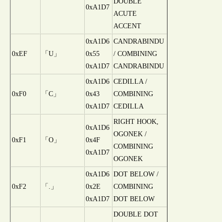
DOUBLE
0xA1D7
ACUTE
ACCENT
0xA1D6
CANDRABINDU
0xEF
「U」
0x55
/ COMBINING
0xA1D7
CANDRABINDU
0xA1D6
CEDILLA /
0xF0
「C」
0x43
COMBINING
0xA1D7
CEDILLA
RIGHT HOOK,
0xA1D6
OGONEK /
0xF1
「O」
0x4F
COMBINING
0xA1D7
OGONEK
0xA1D6
DOT BELOW /
0xF2
「.」
0x2E
COMBINING
0xA1D7
DOT BELOW
DOUBLE DOT