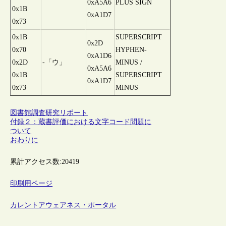
0xA5A6
PLUS SIGN
0x1B
0xA1D7
0x73
0x1B
SUPERSCRIPT
0x2D
0x70
HYPHEN-
0xA1D6
0x2D
-「ウ」
MINUS /
0xA5A6
0x1B
SUPERSCRIPT
0xA1D7
0x73
MINUS
図書館調査研究リポート
付録２：蔵書評価における文字コード問題に
ついて
おわりに
累計アクセス数:
20419
印刷用ページ
カレントアウェアネス・ポータル