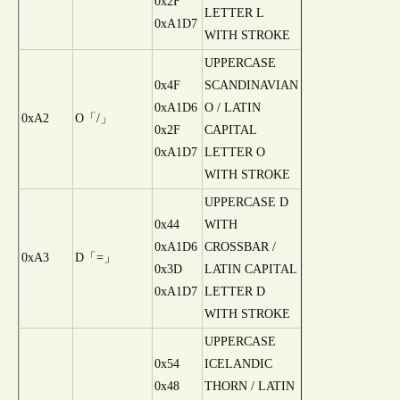
0x2F
LETTER L
0xA1D7
WITH STROKE
UPPERCASE
0x4F
SCANDINAVIAN
0xA1D6
O / LATIN
0xA2
O「/」
0x2F
CAPITAL
0xA1D7
LETTER O
WITH STROKE
UPPERCASE D
0x44
WITH
0xA1D6
CROSSBAR /
0xA3
D「=」
0x3D
LATIN CAPITAL
0xA1D7
LETTER D
WITH STROKE
UPPERCASE
0x54
ICELANDIC
0x48
THORN / LATIN