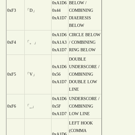
0xA1D6
BELOW /
0xF3
「D」
0x44
COMBINING
0xA1D7
DIAERESIS
BELOW
0xA1D6
CIRCLE BELOW
0xF4
「。」
0xA1A3
/ COMBINING
0xA1D7
RING BELOW
DOUBLE
0xA1D6
UNDERSCORE /
0xF5
「V」
0x56
COMBINING
0xA1D7
DOUBLE LOW
LINE
0xA1D6
UNDERSCORE /
0xF6
「_」
0x5F
COMBINING
0xA1D7
LOW LINE
LEFT HOOK
(COMMA
0xA1D6