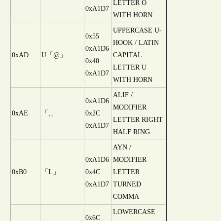
LETTER O
0xA1D7
WITH HORN
UPPERCASE U-
0x55
HOOK / LATIN
0xA1D6
0xAD
U「@」
CAPITAL
0x40
LETTER U
0xA1D7
WITH HORN
ALIF /
0xA1D6
MODIFIER
0xAE
「,」
0x2C
LETTER RIGHT
0xA1D7
HALF RING
AYN /
0xA1D6
MODIFIER
0xB0
「L」
0x4C
LETTER
0xA1D7
TURNED
COMMA
LOWERCASE
0x6C