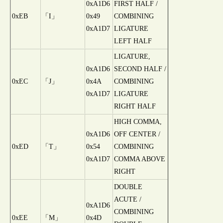
0xA1D6
FIRST HALF /
0xEB
「I」
0x49
COMBINING
0xA1D7
LIGATURE
LEFT HALF
LIGATURE,
0xA1D6
SECOND HALF /
0xEC
「J」
0x4A
COMBINING
0xA1D7
LIGATURE
RIGHT HALF
HIGH COMMA,
0xA1D6
OFF CENTER /
0xED
「T」
0x54
COMBINING
0xA1D7
COMMA ABOVE
RIGHT
DOUBLE
ACUTE /
0xA1D6
COMBINING
0xEE
「M」
0x4D