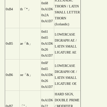
ICELANDIC
0x68
THORN / LATIN
0xB4
th「*」
0xA1D6
SMALL LETTER
0x2A
THORN
0xA1D7
(Icelandic)
0x61
LOWERCASE
0x65
DIGRAPH AE /
0xB5
ae「&」
0xA1D6
LATIN SMALL
0x26
LIGATURE AE
0xA1D7
0x6F
LOWERCASE
0x65
DIGRAPH OE /
0xB6
oe「&」
0xA1D6
LATIN SMALL
0x26
LIGATURE OE
0xA1D7
HARD SIGN,
0xA1D6
DOUBLE PRIME
0xB7
「”」
0x22
/ MODIFIER