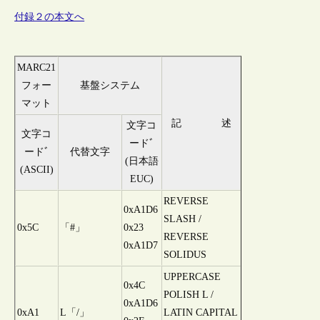
付録２の本文へ
MARC21
フォー
基盤システム
マット
記 述
文字コ
文字コ
ードﾞ
ードﾞ
代替文字
(日本語
(ASCII)
EUC)
REVERSE
0xA1D6
SLASH /
0x5C
「#」
0x23
REVERSE
0xA1D7
SOLIDUS
UPPERCASE
0x4C
POLISH L /
0xA1D6
0xA1
L「/」
LATIN CAPITAL