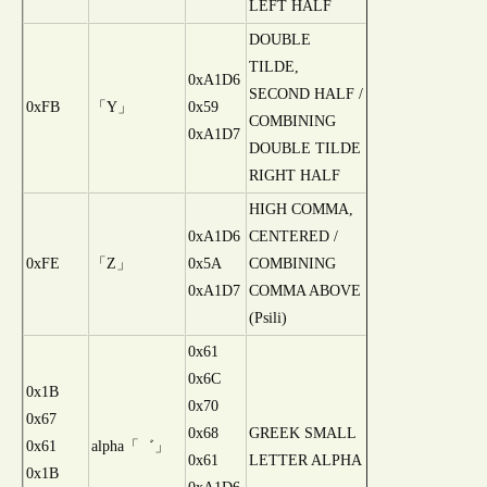
LEFT HALF
DOUBLE
TILDE,
0xA1D6
SECOND HALF /
0xFB
「Y」
0x59
COMBINING
0xA1D7
DOUBLE TILDE
RIGHT HALF
HIGH COMMA,
0xA1D6
CENTERED /
0xFE
「Z」
0x5A
COMBINING
0xA1D7
COMMA ABOVE
(Psili)
0x61
0x6C
0x1B
0x70
0x67
0x68
GREEK SMALL
0x61
alpha「゛」
0x61
LETTER ALPHA
0x1B