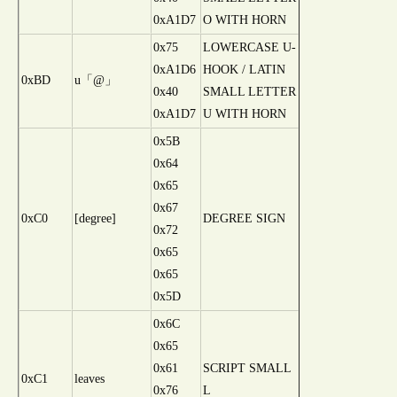
0xA1D7
O WITH HORN
0x75
LOWERCASE U-
0xA1D6
HOOK / LATIN
0xBD
u「@」
0x40
SMALL LETTER
0xA1D7
U WITH HORN
0x5B
0x64
0x65
0x67
0xC0
[degree]
DEGREE SIGN
0x72
0x65
0x65
0x5D
0x6C
0x65
0x61
SCRIPT SMALL
0xC1
leaves
0x76
L