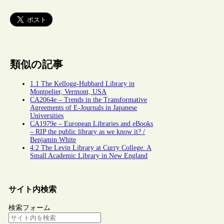
類似の記事
1.1 The Kellogg-Hubbard Library in
Montpelier, Vermont, USA
CA2064e – Trends in the Transformative
Agreements of E-Journals in Japanese
Universities
CA1979e – European Libraries and eBooks
– RIP the public library as we know it? /
Benjamin White
4.2 The Levin Library at Curry College: A
Small Academic Library in New England
サイト内検索
検索フォーム