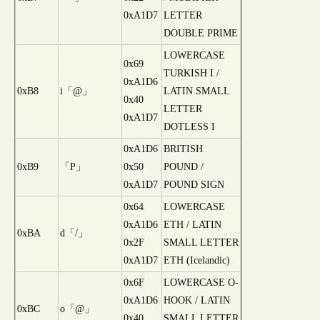
0xA1D7
LETTER
DOUBLE PRIME
LOWERCASE
0x69
TURKISH I /
0xA1D6
0xB8
i「@」
LATIN SMALL
0x40
LETTER
0xA1D7
DOTLESS I
0xA1D6
BRITISH
0xB9
「P」
0x50
POUND /
0xA1D7
POUND SIGN
0x64
LOWERCASE
0xA1D6
ETH / LATIN
0xBA
d「/」
0x2F
SMALL LETTER
0xA1D7
ETH (Icelandic)
0x6F
LOWERCASE O-
0xA1D6
HOOK / LATIN
0xBC
o「@」
0x40
SMALL LETTER