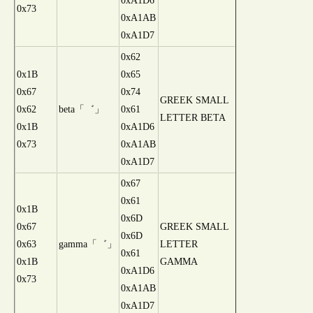
0xA1D6
0x73
0xA1AB
0xA1D7
0x62
0x1B
0x65
0x67
0x74
GREEK SMALL
0x62
beta「゛」
0x61
LETTER BETA
0x1B
0xA1D6
0x73
0xA1AB
0xA1D7
0x67
0x61
0x1B
0x6D
0x67
GREEK SMALL
0x6D
0x63
gamma「゛」
LETTER
0x61
0x1B
GAMMA
0xA1D6
0x73
0xA1AB
0xA1D7