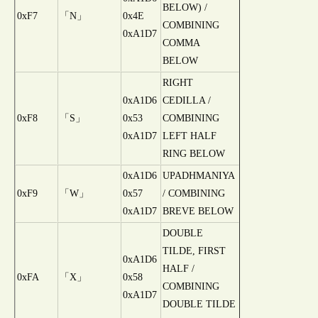
BELOW) /
0xF7
「N」
0x4E
COMBINING
0xA1D7
COMMA
BELOW
RIGHT
0xA1D6
CEDILLA /
0xF8
「S」
0x53
COMBINING
0xA1D7
LEFT HALF
RING BELOW
0xA1D6
UPADHMANIYA
0xF9
「W」
0x57
/ COMBINING
0xA1D7
BREVE BELOW
DOUBLE
TILDE, FIRST
0xA1D6
HALF /
0xFA
「X」
0x58
COMBINING
0xA1D7
DOUBLE TILDE