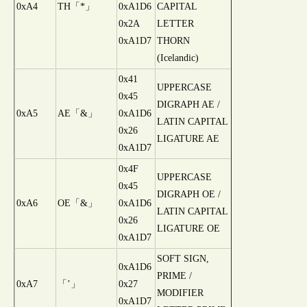
0xA4
TH「*」
0xA1D6
CAPITAL
0x2A
LETTER
0xA1D7
THORN
(Icelandic)
0x41
UPPERCASE
0x45
DIGRAPH AE /
0xA5
AE「&」
0xA1D6
LATIN CAPITAL
0x26
LIGATURE AE
0xA1D7
0x4F
UPPERCASE
0x45
DIGRAPH OE /
0xA6
OE「&」
0xA1D6
LATIN CAPITAL
0x26
LIGATURE OE
0xA1D7
SOFT SIGN,
0xA1D6
PRIME /
0xA7
「’」
0x27
MODIFIER
0xA1D7