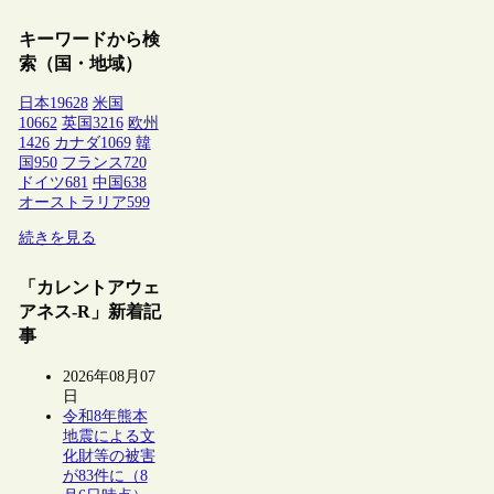
キーワードから検
索（国・地域）
日本
19628
米国
10662
英国
3216
欧州
1426
カナダ
1069
韓
国
950
フランス
720
ドイツ
681
中国
638
オーストラリア
599
続きを見る
「カレントアウェ
アネス-R」新着記
事
2026年08月07
日
令和8年熊本
地震による文
化財等の被害
が83件に（8