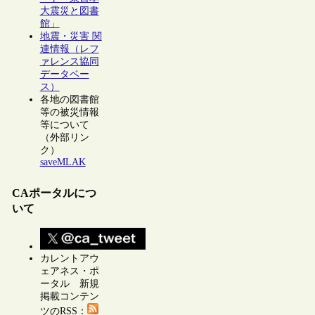
大震災と図書
館」
地震・災害 関
連情報（レフ
ァレンス協同
データベー
ス）
各地の図書館
等の被災情報
等について
（外部リン
ク）
saveMLAK
CAポータルにつ
いて
カレントアウ
ェアネス・ポ
ータル 新規
掲載コンテン
ツのRSS：