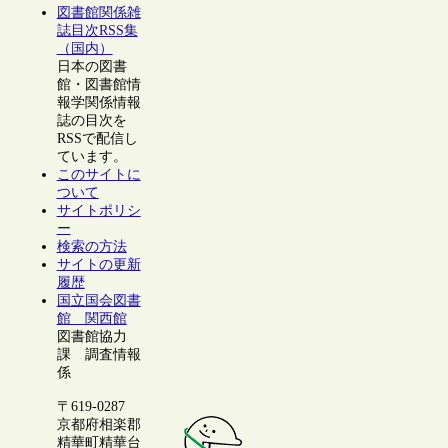
図書館関係雑
誌目次RSS集
（国内）
日本の図書
館・図書館情
報学関係情報
誌の目次を
RSSで配信し
ています。
このサイトに
ついて
サイトポリシ
ー
検索の方法
サイトの更新
履歴
国立国会図書
館 関西館
図書館協力
課 調査情報
係
〒619-0287
京都府相楽郡
精華町精華台