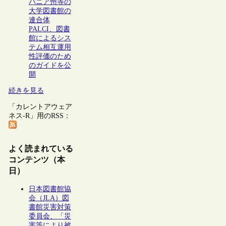
バニア州等の
大学図書館の
連合体
PALCI、図書
館によるシス
テム相互運用
性評価のため
のガイドを公
開
続きを見る
「カレントアウェア
ネス-R」用のRSS：
よく読まれている
コンテンツ（本
日）
日本図書館協
会（JLA）図
書館災害対策
委員会、「災
害等により被