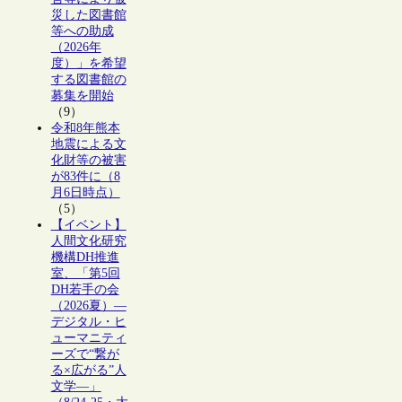
災した図書館
等への助成
（2026年
度）」を希望
する図書館の
募集を開始
（9）
令和8年熊本
地震による文
化財等の被害
が83件に（8
月6日時点）
（5）
【イベント】
人間文化研究
機構DH推進
室、「第5回
DH若手の会
（2026夏）―
デジタル・ヒ
ューマニティ
ーズで“繋が
る×広がる”人
文学―」