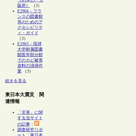
（8/24-25・大
阪府）
（3）
E2904 – フラ
ンスの図書館
等のためのア
クセシビリテ
ィ・ガイド
（3）
E2903 – 琉球
大学附属図書
館医学部分館
でのカビ被害
資料の清掃作
業
（3）
続きを見る
東日本大震災 関
連情報
「災害」に関
する当サイト
の記事
：
調査研究リポ
ート「東日本