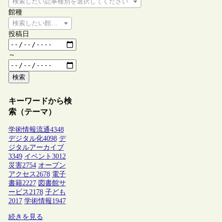
検索したい記事種別を選択してください
館種
検索したい館種を選択してください
投稿日
～
検索
キーワードから検
索（テーマ）
学術情報流通
4348
デジタル化
4098
デ
ジタルアーカイブ
3349
イベント
3012
災害
2754
オープン
アクセス
2678
電子
書籍
2227
図書館サ
ービス
2178
子ども
2017
学術情報
1947
続きを見る