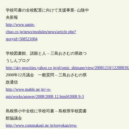
学校司書の全校配置に向けて支援事業- 山陰中
央新報
http://www.sanin-
chuo.co.jp/news/modules/news/article.php?
storyid=508521004
学校図書館、請願と人 – 三島おさむの県政つ
うしんブログ
http://sky.geocities.yahoo.co.jp/gl/omis_shimane/view/20081210/12288839
2008年12月議会 一般質問 – 三島おさむの県
政通信
http://www.mable.ne.jp/~o-
mis/works/answer/2008/2008.12.html#2008.9-3
島根県小中全校に学校司書 – 島根県学校図書
館協議会
http://www.commakagi.ne.jp/tosyokan/nyu-