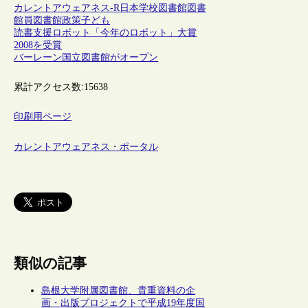
カレントアウェアネス-R
日本
学校図書館
図書
館員
図書館政策
子ども
読書支援ロボット「今年のロボット」大賞
2008を受賞
バーレーン国立図書館がオープン
累計アクセス数:
15638
印刷用ページ
カレントアウェアネス・ポータル
類似の記事
島根大学附属図書館、貴重資料の企
画・出版プロジェクトで平成19年度国