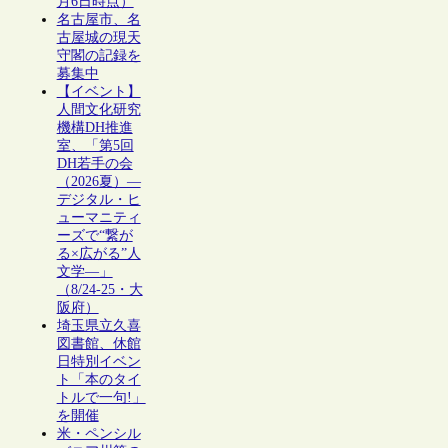
月6日時点）
名古屋市、名
古屋城の現天
守閣の記録を
募集中
【イベント】
人間文化研究
機構DH推進
室、「第5回
DH若手の会
（2026夏）―
デジタル・ヒ
ューマニティ
ーズで“繋が
る×広がる”人
文学―」
（8/24-25・大
阪府）
埼玉県立久喜
図書館、休館
日特別イベン
ト「本のタイ
トルで一句!」
を開催
米・ペンシル