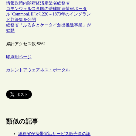
情報政策
内閣府
経済産業省
総務省
コモンウェルス各国の法律関連情報ポータ
ル“CommonLII”が1220～1873年のイングラン
ド判決集を公開
総務省「ふるさとケータイ創出推進事業」が
始動
累計アクセス数:
9862
印刷用ページ
カレントアウェアネス・ポータル
類似の記事
総務省が携帯電話サービス販売員の認