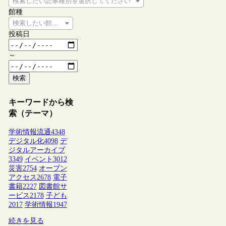
検索したい記事種別を選択してください
館種
検索したい館種を選択してください
投稿日
～
検索
キーワードから検
索（テーマ）
学術情報流通
4348
デジタル化
4098
デ
ジタルアーカイブ
3349
イベント
3012
災害
2754
オープン
アクセス
2678
電子
書籍
2227
図書館サ
ービス
2178
子ども
2017
学術情報
1947
続きを見る