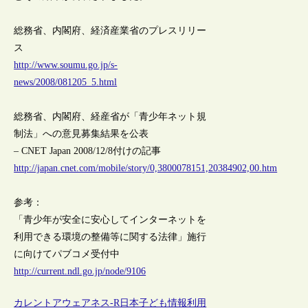
総務省、内閣府、経済産業省のプレスリリー
ス
http://www.soumu.go.jp/s-
news/2008/081205_5.html
総務省、内閣府、経産省が「青少年ネット規
制法」への意見募集結果を公表
– CNET Japan 2008/12/8付けの記事
http://japan.cnet.com/mobile/story/0,3800078151,20384902,00.htm
参考：
「青少年が安全に安心してインターネットを
利用できる環境の整備等に関する法律」施行
に向けてパブコメ受付中
http://current.ndl.go.jp/node/9106
カレントアウェアネス-R
日本
子ども
情報利用