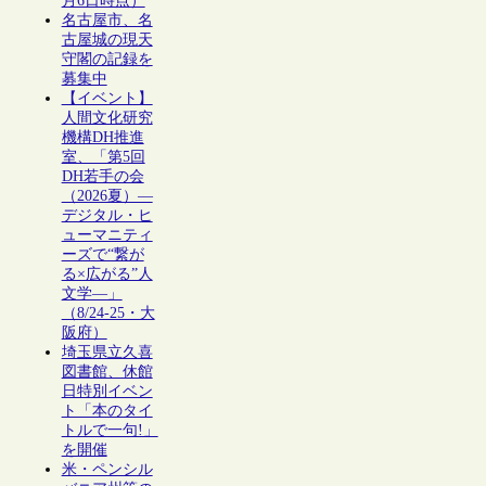
月6日時点）
名古屋市、名
古屋城の現天
守閣の記録を
募集中
【イベント】
人間文化研究
機構DH推進
室、「第5回
DH若手の会
（2026夏）―
デジタル・ヒ
ューマニティ
ーズで“繋が
る×広がる”人
文学―」
（8/24-25・大
阪府）
埼玉県立久喜
図書館、休館
日特別イベン
ト「本のタイ
トルで一句!」
を開催
米・ペンシル