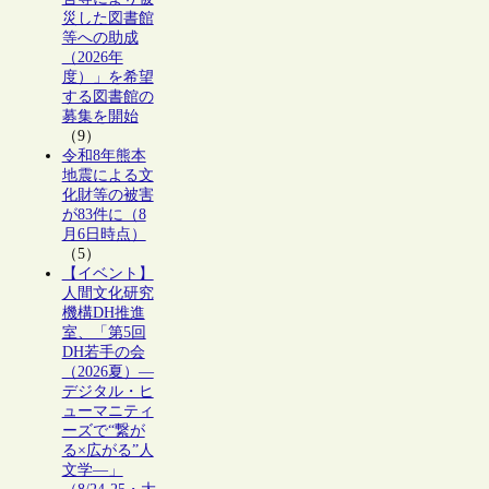
災した図書館
等への助成
（2026年
度）」を希望
する図書館の
募集を開始
（9）
令和8年熊本
地震による文
化財等の被害
が83件に（8
月6日時点）
（5）
【イベント】
人間文化研究
機構DH推進
室、「第5回
DH若手の会
（2026夏）―
デジタル・ヒ
ューマニティ
ーズで“繋が
る×広がる”人
文学―」