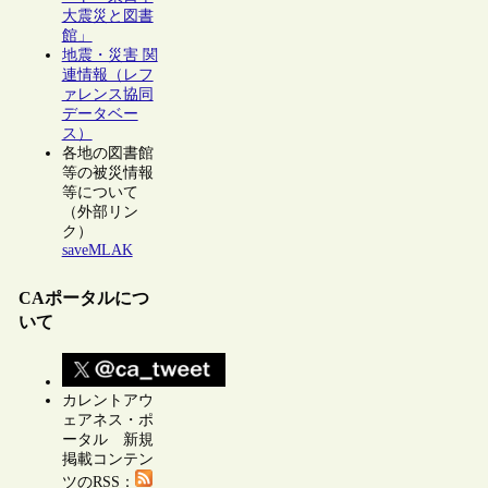
大震災と図書
館」
地震・災害 関
連情報（レフ
ァレンス協同
データベー
ス）
各地の図書館
等の被災情報
等について
（外部リン
ク）
saveMLAK
CAポータルにつ
いて
カレントアウ
ェアネス・ポ
ータル 新規
掲載コンテン
ツのRSS：