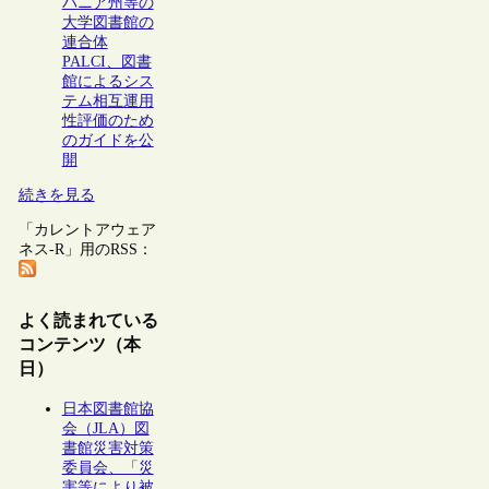
バニア州等の
大学図書館の
連合体
PALCI、図書
館によるシス
テム相互運用
性評価のため
のガイドを公
開
続きを見る
「カレントアウェア
ネス-R」用のRSS：
よく読まれている
コンテンツ（本
日）
日本図書館協
会（JLA）図
書館災害対策
委員会、「災
害等により被