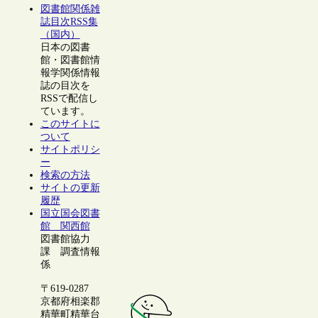
図書館関係雑
誌目次RSS集
（国内）
日本の図書
館・図書館情
報学関係情報
誌の目次を
RSSで配信し
ています。
このサイトに
ついて
サイトポリシ
ー
検索の方法
サイトの更新
履歴
国立国会図書
館 関西館
図書館協力
課 調査情報
係
〒619-0287
京都府相楽郡
精華町精華台