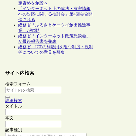
定資格を創設へ
「インターネット上の違法・有害情報
への対応に関する検討会」第4回会合開
催される
総務省「ふるさとケータイ創出推進事
業」が始動
総務省「インターネット政策懇談会」
が最終報告書を発表
総務省、ICTの利活用を阻む制度・規制
等についての意見を募集
サイト内検索
検索フォーム
詳細検索
タイトル
本文
記事種別