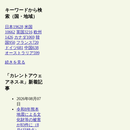
キーワードから検
索（国・地域）
日本
19628
米国
10662
英国
3216
欧州
1426
カナダ
1069
韓
国
950
フランス
720
ドイツ
681
中国
638
オーストラリア
599
続きを見る
「カレントアウェ
アネス-R」新着記
事
2026年08月07
日
令和8年熊本
地震による文
化財等の被害
が83件に（8