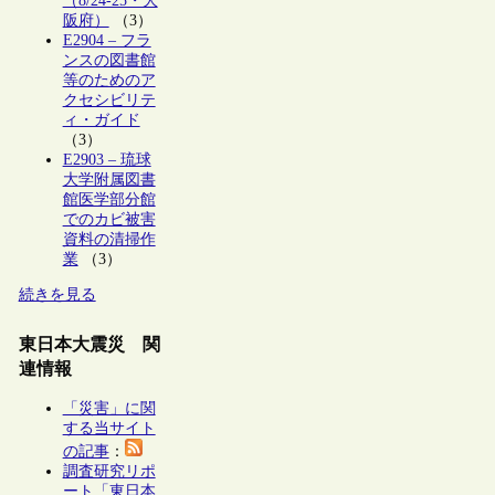
（8/24-25・大
阪府）
（3）
E2904 – フラ
ンスの図書館
等のためのア
クセシビリテ
ィ・ガイド
（3）
E2903 – 琉球
大学附属図書
館医学部分館
でのカビ被害
資料の清掃作
業
（3）
続きを見る
東日本大震災 関
連情報
「災害」に関
する当サイト
の記事
：
調査研究リポ
ート「東日本