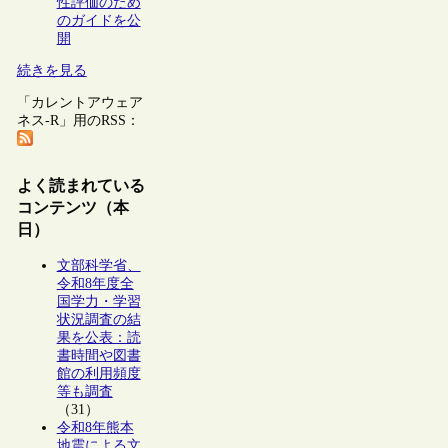
性評価のため
のガイドを公
開
続きを見る
「カレントアウェア
ネス-R」用のRSS：
よく読まれている
コンテンツ（本
日）
文部科学省、
令和8年度全
国学力・学習
状況調査の結
果を公表：読
書時間や図書
館の利用頻度
等も調査
（31）
令和8年熊本
地震による文