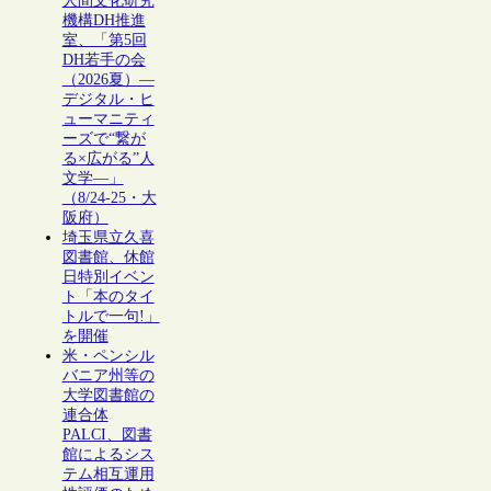
人間文化研究
機構DH推進
室、「第5回
DH若手の会
（2026夏）―
デジタル・ヒ
ューマニティ
ーズで“繋が
る×広がる”人
文学―」
（8/24-25・大
阪府）
埼玉県立久喜
図書館、休館
日特別イベン
ト「本のタイ
トルで一句!」
を開催
米・ペンシル
バニア州等の
大学図書館の
連合体
PALCI、図書
館によるシス
テム相互運用