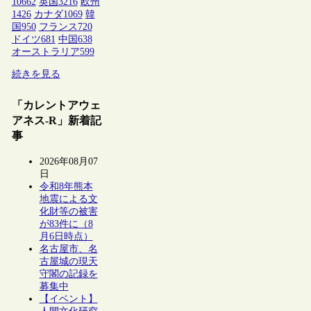
10662
英国
3216
欧州
1426
カナダ
1069
韓
国
950
フランス
720
ドイツ
681
中国
638
オーストラリア
599
続きを見る
「カレントアウェ
アネス-R」新着記
事
2026年08月07
日
令和8年熊本
地震による文
化財等の被害
が83件に（8
月6日時点）
名古屋市、名
古屋城の現天
守閣の記録を
募集中
【イベント】