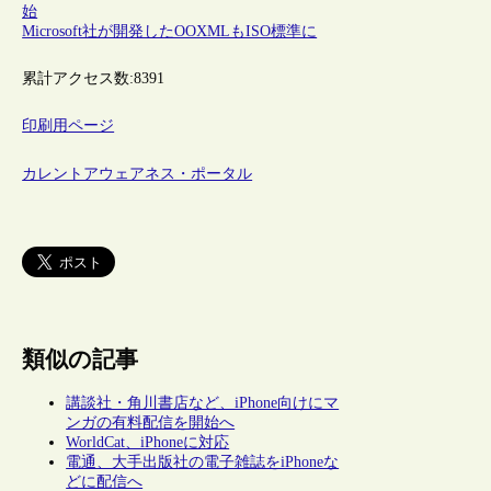
始
Microsoft社が開発したOOXMLもISO標準に
累計アクセス数:
8391
印刷用ページ
カレントアウェアネス・ポータル
類似の記事
講談社・角川書店など、iPhone向けにマ
ンガの有料配信を開始へ
WorldCat、iPhoneに対応
電通、大手出版社の電子雑誌をiPhoneな
どに配信へ