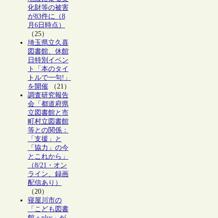
化財等の被害
が83件に（8
月6日時点）
（25）
埼玉県立久喜
図書館、休館
日特別イベン
ト「本のタイ
トルで一句!」
を開催
（21）
調査研究報告
会「都道府県
立図書館と市
町村立図書館
等との関係：
「支援」と
「協力」の今
とこれから」
（8/21・オン
ライン、録画
配信あり）
（20）
寝屋川市の
「こども図書
館＋plus」が