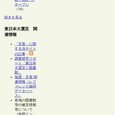
オープン
（19）
続きを見る
東日本大震災 関
連情報
「災害」に関
する当サイト
の記事
：
調査研究リポ
ート「東日本
大震災と図書
館」
地震・災害 関
連情報（レフ
ァレンス協同
データベー
ス）
各地の図書館
等の被災情報
等について
（外部リン