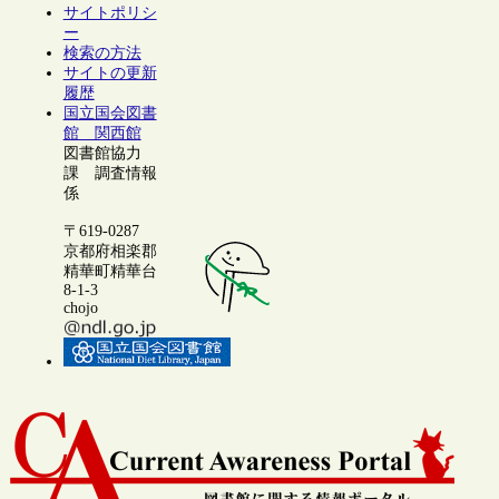
サイトポリシ
ー
検索の方法
サイトの更新
履歴
国立国会図書
館 関西館
図書館協力
課 調査情報
係
〒619-0287
京都府相楽郡
精華町精華台
8-1-3
chojo