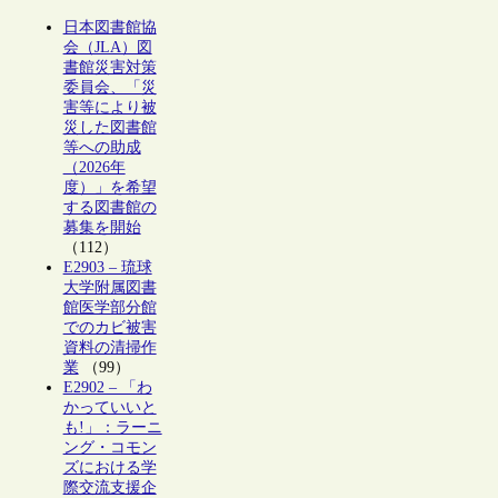
日本図書館協
会（JLA）図
書館災害対策
委員会、「災
害等により被
災した図書館
等への助成
（2026年
度）」を希望
する図書館の
募集を開始
（112）
E2903 – 琉球
大学附属図書
館医学部分館
でのカビ被害
資料の清掃作
業
（99）
E2902 – 「わ
かっていいと
も!」：ラーニ
ング・コモン
ズにおける学
際交流支援企