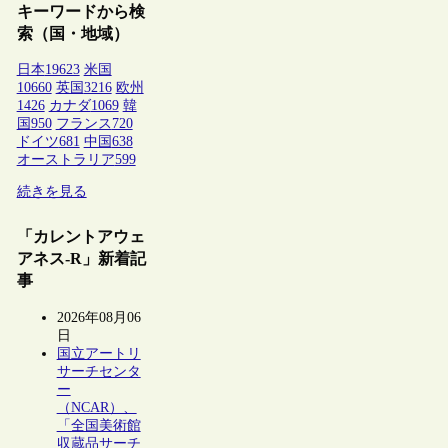
キーワードから検
索（国・地域）
日本
19623
米国
10660
英国
3216
欧州
1426
カナダ
1069
韓
国
950
フランス
720
ドイツ
681
中国
638
オーストラリア
599
続きを見る
「カレントアウェ
アネス-R」新着記
事
2026年08月06
日
国立アートリ
サーチセンタ
ー
（NCAR）、
「全国美術館
収蔵品サーチ