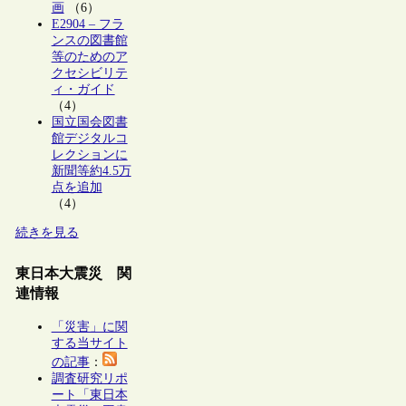
画
（6）
E2904 – フラ
ンスの図書館
等のためのア
クセシビリテ
ィ・ガイド
（4）
国立国会図書
館デジタルコ
レクションに
新聞等約4.5万
点を追加
（4）
続きを見る
東日本大震災 関
連情報
「災害」に関
する当サイト
の記事
：
調査研究リポ
ート「東日本