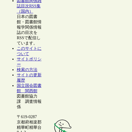
図書館関係雑
誌目次RSS集
（国内）
日本の図書
館・図書館情
報学関係情報
誌の目次を
RSSで配信し
ています。
このサイトに
ついて
サイトポリシ
ー
検索の方法
サイトの更新
履歴
国立国会図書
館 関西館
図書館協力
課 調査情報
係
〒619-0287
京都府相楽郡
精華町精華台