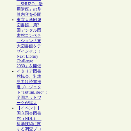
「SHŪZŌ」活
用講座」の鼎
談内容を公開
東京大学附属
図書館、第2
回デジタル図
書館コンペテ
ィション「東
大図書館をデ
ザインせよ！
Next Library
Challenge
2030」を開催
イタリア図書
館協会、乳幼
児向け読書推
進プロジェク
ト“TuttInLibro”：
全国ネットワ
ークが拡大
【イベント】
国立国会図書
館（NDL）、
科学技術に関
する調査プロ