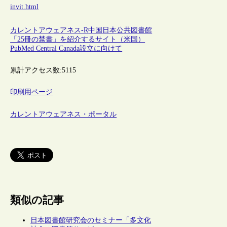
invit.html
カレントアウェアネス-R
中国
日本
公共図書館
「25冊の禁書」を紹介するサイト（米国）
PubMed Central Canada設立に向けて
累計アクセス数:
5115
印刷用ページ
カレントアウェアネス・ポータル
類似の記事
日本図書館研究会のセミナー「多文化