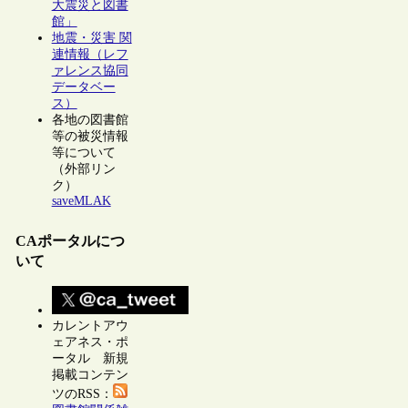
大震災と図書
館」
地震・災害 関
連情報（レフ
ァレンス協同
データベー
ス）
各地の図書館
等の被災情報
等について
（外部リン
ク）
saveMLAK
CAポータルにつ
いて
カレントアウ
ェアネス・ポ
ータル 新規
掲載コンテン
ツのRSS：