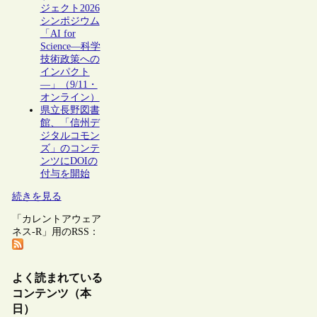
ジェクト2026
シンポジウム
「AI for
Science―科学
技術政策への
インパクト
―」（9/11・
オンライン）
県立長野図書
館、「信州デ
ジタルコモン
ズ」のコンテ
ンツにDOIの
付与を開始
続きを見る
「カレントアウェア
ネス-R」用のRSS：
よく読まれている
コンテンツ（本
日）