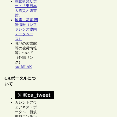
調査研究リポ
ート「東日本
大震災と図書
館」
地震・災害 関
連情報（レフ
ァレンス協同
データベー
ス）
各地の図書館
等の被災情報
等について
（外部リン
ク）
saveMLAK
CAポータルにつ
いて
カレントアウ
ェアネス・ポ
ータル 新規
掲載コンテン