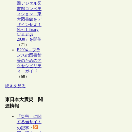
回デジタル図
書館コンペテ
ィション「東
大図書館をデ
ザインせよ！
Next Library
Challenge
2030」を開催
（71）
E2904 – フラ
ンスの図書館
等のためのア
クセシビリテ
ィ・ガイド
（68）
続きを見る
東日本大震災 関
連情報
「災害」に関
する当サイト
の記事
：