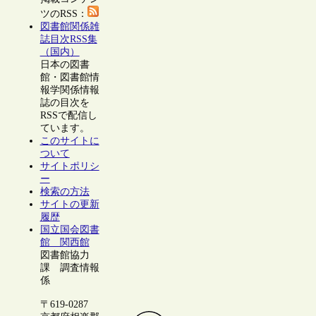
ツのRSS：
図書館関係雑
誌目次RSS集
（国内）
日本の図書
館・図書館情
報学関係情報
誌の目次を
RSSで配信し
ています。
このサイトに
ついて
サイトポリシ
ー
検索の方法
サイトの更新
履歴
国立国会図書
館 関西館
図書館協力
課 調査情報
係
〒619-0287