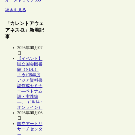
オーストラリア
599
続きを見る
「カレントアウェ
アネス-R」新着記
事
2026年08月07
日
【イベント】
国立国会図書
館（NDL）
「令和8年度
アジア資料書
誌作成セミナ
ー―ベトナム
語・実践編
―」（10/14・
オンライン）
2026年08月06
日
国立アートリ
サーチセンタ
ー