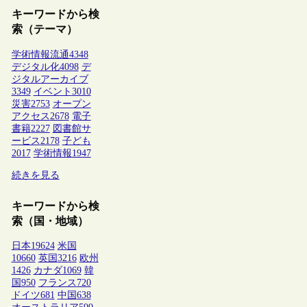
キーワードから検
索（テーマ）
学術情報流通
4348
デジタル化
4098
デ
ジタルアーカイブ
3349
イベント
3010
災害
2753
オープン
アクセス
2678
電子
書籍
2227
図書館サ
ービス
2178
子ども
2017
学術情報
1947
続きを見る
キーワードから検
索（国・地域）
日本
19624
米国
10660
英国
3216
欧州
1426
カナダ
1069
韓
国
950
フランス
720
ドイツ
681
中国
638