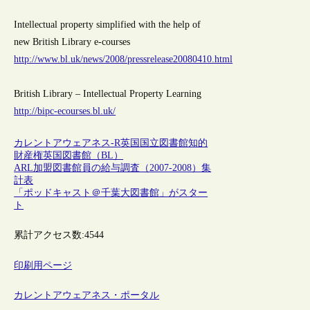
Intellectual property simplified with the help of
new British Library e-courses
http://www.bl.uk/news/2008/pressrelease20080410.html
British Library – Intellectual Property Learning
http://bipc-ecourses.bl.uk/
カレントアウェアネス-R
英国
国立図書館
知的
財産権
英国図書館（BL）
ARL加盟図書館員の給与調査（2007-2008）集
計表
「ポッドキャスト＠千葉大図書館」がスター
ト
累計アクセス数:
4544
印刷用ページ
カレントアウェアネス・ポータル