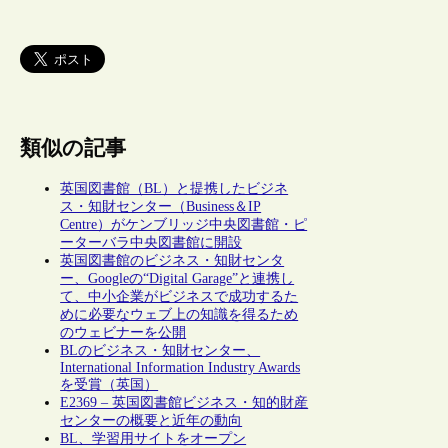
類似の記事
英国図書館（BL）と提携したビジネ
ス・知財センター（Business＆IP
Centre）がケンブリッジ中央図書館・ピ
ーターバラ中央図書館に開設
英国図書館のビジネス・知財センタ
ー、Googleの“Digital Garage”と連携し
て、中小企業がビジネスで成功するた
めに必要なウェブ上の知識を得るため
のウェビナーを公開
BLのビジネス・知財センター、
International Information Industry Awards
を受賞（英国）
E2369 – 英国図書館ビジネス・知的財産
センターの概要と近年の動向
BL、学習用サイトをオープン