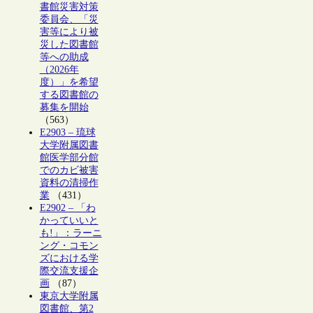
書館災害対策
委員会、「災
害等により被
災した図書館
等への助成
（2026年
度）」を希望
する図書館の
募集を開始
（563）
E2903 – 琉球
大学附属図書
館医学部分館
でのカビ被害
資料の清掃作
業
（431）
E2902 – 「わ
かっていいと
も!」：ラーニ
ング・コモン
ズにおける学
際交流支援企
画
（87）
東京大学附属
図書館、第2