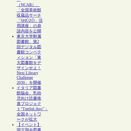
（NCAR）、
「全国美術館
収蔵品サーチ
「SHŪZŌ」活
用講座」の鼎
談内容を公開
東京大学附属
図書館、第2
回デジタル図
書館コンペテ
ィション「東
大図書館をデ
ザインせよ！
Next Library
Challenge
2030」を開催
イタリア図書
館協会、乳幼
児向け読書推
進プロジェク
ト“TuttInLibro”：
全国ネットワ
ークが拡大
【イベント】
国立国会図書