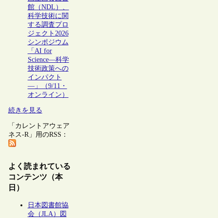
館（NDL）、
科学技術に関
する調査プロ
ジェクト2026
シンポジウム
「AI for
Science―科学
技術政策への
インパクト
―」（9/11・
オンライン）
続きを見る
「カレントアウェア
ネス-R」用のRSS：
よく読まれている
コンテンツ（本
日）
日本図書館協
会（JLA）図