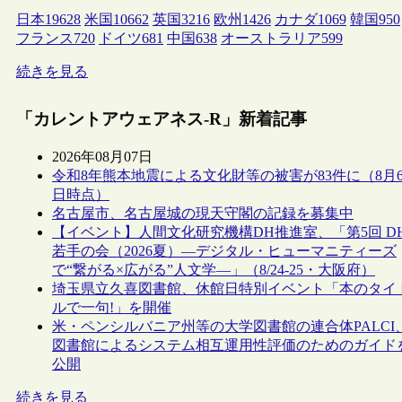
日本
19628
米国
10662
英国
3216
欧州
1426
カナダ
1069
韓国
950
フランス
720
ドイツ
681
中国
638
オーストラリア
599
続きを見る
「カレントアウェアネス-R」新着記事
2026年08月07日
令和8年熊本地震による文化財等の被害が83件に（8月
日時点）
名古屋市、名古屋城の現天守閣の記録を募集中
【イベント】人間文化研究機構DH推進室、「第5回 D
若手の会（2026夏）―デジタル・ヒューマニティーズ
で“繋がる×広がる”人文学―」（8/24-25・大阪府）
埼玉県立久喜図書館、休館日特別イベント「本のタイ
ルで一句!」を開催
米・ペンシルバニア州等の大学図書館の連合体PALCI
図書館によるシステム相互運用性評価のためのガイド
公開
続きを見る