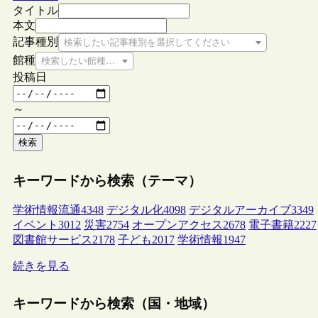
タイトル
本文
記事種別
検索したい記事種別を選択してください
館種
検索したい館種を選択してください
投稿日
～
検索
キーワードから検索（テーマ）
学術情報流通
4348
デジタル化
4098
デジタルアーカイブ
3349
イベント
3012
災害
2754
オープンアクセス
2678
電子書籍
2227
図書館サービス
2178
子ども
2017
学術情報
1947
続きを見る
キーワードから検索（国・地域）