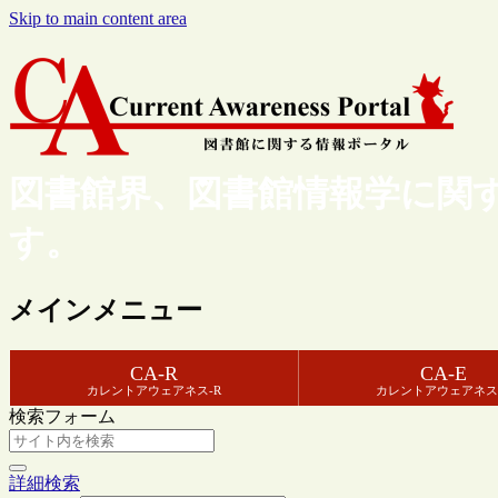
Skip to main content area
図書館界、図書館情報学に関
す。
メインメニュー
CA-R
CA-E
カレントアウェアネス-R
カレントアウェアネス
検索フォーム
詳細検索