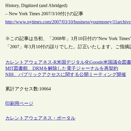
History, Digitized (and Abridged)
– New York Times 2007/3/10付けの記事
http://www.nytimes.com/2007/03/10/business/yourmoney/11archive
※この記事は当初、「2008年」3月10日付の“New York 
「2007」年3月10付の誤りでした。訂正いたします。ご指摘誠
カレントアウェアネス-R
米国
デジタル化
Google
米国議会図書
MIT図書館、DRMを解除した電子ジャーナルを再契約
NIH、パブリックアクセスに関する公開ミーティング開催
累計アクセス数:
10664
印刷用ページ
カレントアウェアネス・ポータル