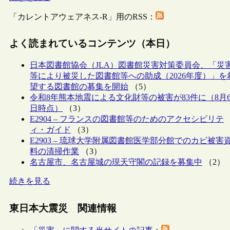
「カレントアウェアネス-R」用のRSS：
よく読まれているコンテンツ（本日）
日本図書館協会（JLA）図書館災害対策委員会、「災
等により被災した図書館等への助成（2026年度）」を
望する図書館の募集を開始
（5）
令和8年熊本地震による文化財等の被害が83件に（8月
日時点）
（3）
E2904 – フランスの図書館等のためのアクセシビリテ
ィ・ガイド
（3）
E2903 – 琉球大学附属図書館医学部分館でのカビ被害
料の清掃作業
（3）
名古屋市、名古屋城の現天守閣の記録を募集中
（2）
続きを見る
東日本大震災 関連情報