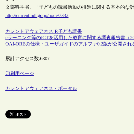
文部科学省、「子どもの読書活動の推進に関する基本的な
http://current.ndl.go.jp/node/7332
カレントアウェアネス-R
子ども
読書
eラーニング等のICTを活用した教育に関する調査報告書（20
OAI-OREの仕様・ユーザガイドのアルファ0.2版が公開され
累計アクセス数:
6307
印刷用ページ
カレントアウェアネス・ポータル