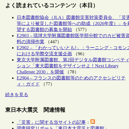
よく読まれているコンテンツ（本日）
日本図書館協会（JLA）図書館災害対策委員会、「災
等により被災した図書館等への助成（2026年度）」を
望する図書館の募集を開始
（577）
E2903 – 琉球大学附属図書館医学部分館でのカビ被害
料の清掃作業
（447）
E2902 – 「わかっていいとも!」：ラーニング・コモン
における学際交流支援企画
（96）
東京大学附属図書館、第2回デジタル図書館コンペテ
ション「東大図書館をデザインせよ！Next Library
Challenge 2030」を開催
（78）
E2904 – フランスの図書館等のためのアクセシビリテ
ィ・ガイド
（77）
続きを見る
東日本大震災 関連情報
「災害」に関する当サイトの記事
：
調査研究リポート「東日本大震災と図書館」