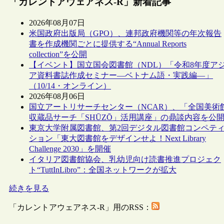
「カレントアウェアネス-R」新着記事
2026年08月07日
米国政府出版局（GPO）、連邦政府機関等の年次報告
書を作成機関ごとに提供する“Annual Reports
collection”を公開
【イベント】国立国会図書館（NDL）「令和8年度ア
ア資料書誌作成セミナー―ベトナム語・実践編―」
（10/14・オンライン）
2026年08月06日
国立アートリサーチセンター（NCAR）、「全国美術
収蔵品サーチ「SHŪZŌ」活用講座」の鼎談内容を公
東京大学附属図書館、第2回デジタル図書館コンペテ
ション「東大図書館をデザインせよ！Next Library
Challenge 2030」を開催
イタリア図書館協会、乳幼児向け読書推進プロジェク
ト“TuttInLibro”：全国ネットワークが拡大
続きを見る
「カレントアウェアネス-R」用のRSS：