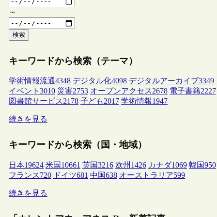
～
検索
キーワードから検索（テーマ）
学術情報流通
4348
デジタル化
4098
デジタルアーカイブ
3349
イベント
3010
災害
2753
オープンアクセス
2678
電子書籍
2227
図書館サービス
2178
子ども
2017
学術情報
1947
続きを見る
キーワードから検索（国・地域）
日本
19624
米国
10661
英国
3216
欧州
1426
カナダ
1069
韓国
950
フランス
720
ドイツ
681
中国
638
オーストラリア
599
続きを見る