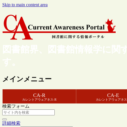
Skip to main content area
図書館界、図書館情報学に関
す。
メインメニュー
CA-R
CA-E
カレントアウェアネス-R
カレントアウェアネス
検索フォーム
詳細検索