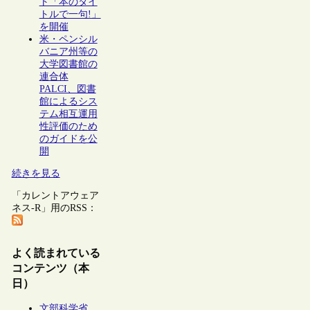
ト「本のタイ
トルで一句!」
を開催
米・ペンシル
バニア州等の
大学図書館の
連合体
PALCI、図書
館によるシス
テム相互運用
性評価のため
のガイドを公
開
続きを見る
「カレントアウェア
ネス-R」用のRSS：
よく読まれている
コンテンツ（本
日）
文部科学省、