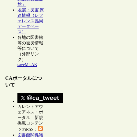
館」
地震・災害 関
連情報（レフ
ァレンス協同
データベー
ス）
各地の図書館
等の被災情報
等について
（外部リン
ク）
saveMLAK
CAポータルにつ
いて
カレントアウ
ェアネス・ポ
ータル 新規
掲載コンテン
ツのRSS：
図書館関係雑