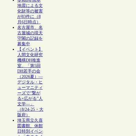
令和8年熊本
地震による文
化財等の被害
が83件に（8
月6日時点）
名古屋市、名
古屋城の現天
守閣の記録を
募集中
【イベント】
人間文化研究
機構DH推進
室、「第5回
DH若手の会
（2026夏）―
デジタル・ヒ
ューマニティ
ーズで“繋が
る×広がる”人
文学―」
（8/24-25・大
阪府）
埼玉県立久喜
図書館、休館
日特別イベン