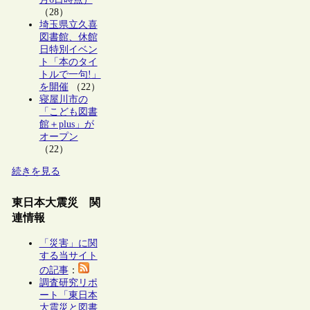
（28）
埼玉県立久喜
図書館、休館
日特別イベン
ト「本のタイ
トルで一句!」
を開催
（22）
寝屋川市の
「こども図書
館＋plus」が
オープン
（22）
続きを見る
東日本大震災 関
連情報
「災害」に関
する当サイト
の記事
：
調査研究リポ
ート「東日本
大震災と図書