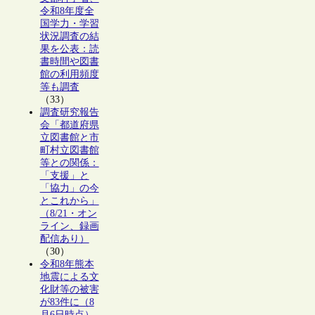
令和8年度全
国学力・学習
状況調査の結
果を公表：読
書時間や図書
館の利用頻度
等も調査
（33）
調査研究報告
会「都道府県
立図書館と市
町村立図書館
等との関係：
「支援」と
「協力」の今
とこれから」
（8/21・オン
ライン、録画
配信あり）
（30）
令和8年熊本
地震による文
化財等の被害
が83件に（8
月6日時点）