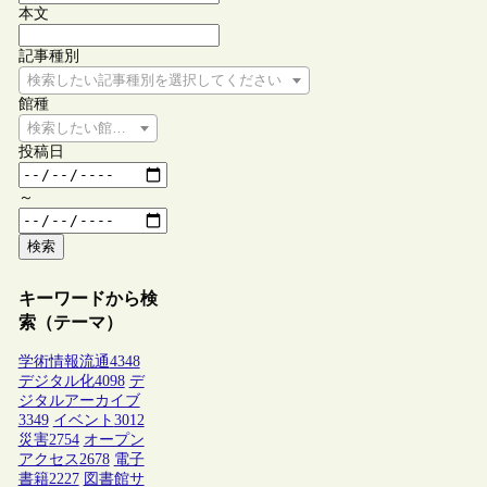
本文
記事種別
検索したい記事種別を選択してください
館種
検索したい館種を選択してください
投稿日
～
検索
キーワードから検
索（テーマ）
学術情報流通
4348
デジタル化
4098
デ
ジタルアーカイブ
3349
イベント
3012
災害
2754
オープン
アクセス
2678
電子
書籍
2227
図書館サ