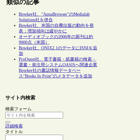
類似の記事
Bowker社、“AquaBrowser”のMedialab
Solutions社を併合
Bowker社、米国の自費出版の動向を発
表：増加傾向は緩やかに
オーディオブックの2006年の新刊は約
9000点（米国）
Bowker社、ONIX2.1のデータにISNIを追
加
ProQuest社、電子書籍・紙書籍の検索・
選書・発注用システムOASISへ関連企業
Bowker社の書誌情報データベー
ス“Books In Print”のメタデータを追加
サイト内検索
検索フォーム
詳細検索
タイトル