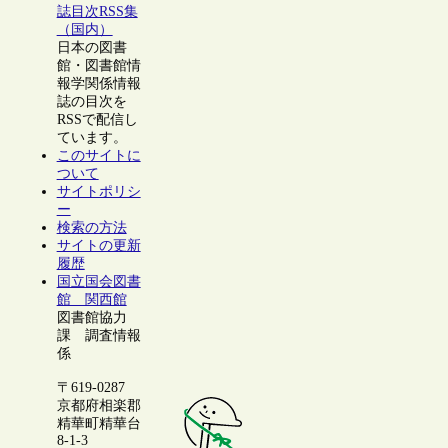
誌目次RSS集
（国内）
日本の図書
館・図書館情
報学関係情報
誌の目次を
RSSで配信し
ています。
このサイトに
ついて
サイトポリシ
ー
検索の方法
サイトの更新
履歴
国立国会図書
館 関西館
図書館協力
課 調査情報
係
〒619-0287
京都府相楽郡
精華町精華台
8-1-3