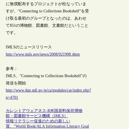
に無償配布するプロジェクトが柱なっていま
すが、“Connecting to Collections Bookshelf”を受
け取る最初のグループとなったのは、あわせ
て851の博物館、図書館、文書館だということ
です。
IMLSのニュースリリース
http://www.imls.gov/news/2008/021908.shtm
参考：
IMLS、“Connecting to Collections Bookshelf”の
発送を開始
http://www.dap.ndl.go.jp/ca/modules/car/index.php?
p=4701
カレントアウェアネス-R
米国
資料保存
博物
館・図書館サービス機構（IMLS）
情報リテラシー促進のための新しい
賞、“World Book/ALA Information Literacy Goal