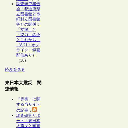
調査研究報告
会「都道府県
立図書館と市
町村立図書館
等との関係：
「支援」と
「協力」の今
とこれから」
（8/21・オン
ライン、録画
配信あり）
（50）
続きを見る
東日本大震災 関
連情報
「災害」に関
する当サイト
の記事
：
調査研究リポ
ート「東日本
大震災と図書