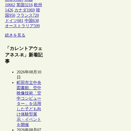
10662
英国
3216
欧州
1426
カナダ
1069
韓
国
950
フランス
720
ドイツ
681
中国
638
オーストラリア
599
続きを見る
「カレントアウェ
アネス-R」新着記
事
2026年08月10
日
町田市立中央
図書館、空中
映像技術「空
中コンピュー
ター」を活用
した子ども向
け体験型展
示・イベント
を開催
2026年08月07