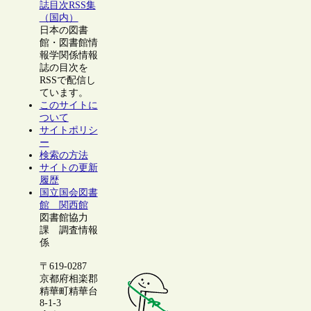
誌目次RSS集
（国内）
日本の図書
館・図書館情
報学関係情報
誌の目次を
RSSで配信し
ています。
このサイトに
ついて
サイトポリシ
ー
検索の方法
サイトの更新
履歴
国立国会図書
館 関西館
図書館協力
課 調査情報
係
〒619-0287
京都府相楽郡
精華町精華台
8-1-3