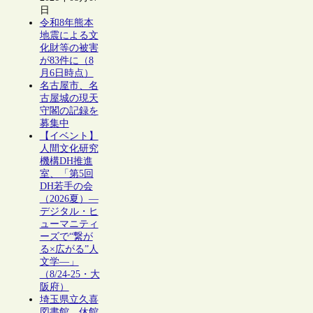
日
令和8年熊本
地震による文
化財等の被害
が83件に（8
月6日時点）
名古屋市、名
古屋城の現天
守閣の記録を
募集中
【イベント】
人間文化研究
機構DH推進
室、「第5回
DH若手の会
（2026夏）―
デジタル・ヒ
ューマニティ
ーズで“繋が
る×広がる”人
文学―」
（8/24-25・大
阪府）
埼玉県立久喜
図書館、休館