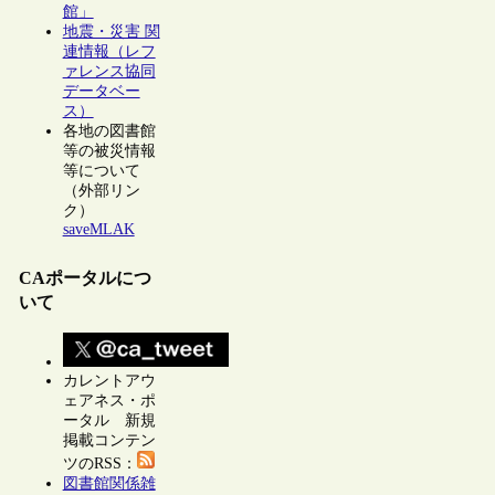
館」
地震・災害 関
連情報（レフ
ァレンス協同
データベー
ス）
各地の図書館
等の被災情報
等について
（外部リン
ク）
saveMLAK
CAポータルにつ
いて
カレントアウ
ェアネス・ポ
ータル 新規
掲載コンテン
ツのRSS：
図書館関係雑