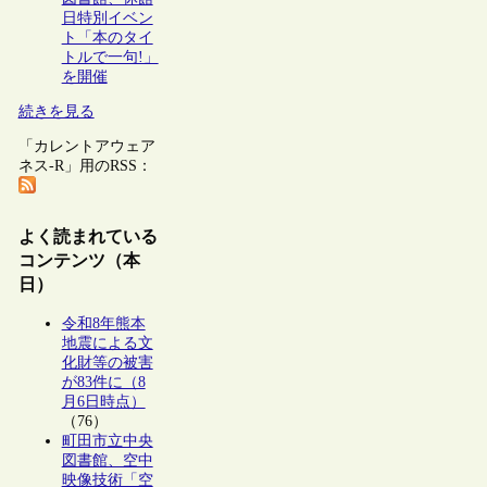
日特別イベン
ト「本のタイ
トルで一句!」
を開催
続きを見る
「カレントアウェア
ネス-R」用のRSS：
よく読まれている
コンテンツ（本
日）
令和8年熊本
地震による文
化財等の被害
が83件に（8
月6日時点）
（76）
町田市立中央
図書館、空中
映像技術「空