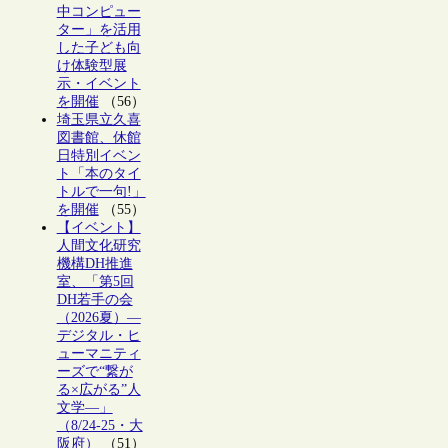
中コンピュー
ター」を活用
した子ども向
け体験型展
示・イベント
を開催
（56）
埼玉県立久喜
図書館、休館
日特別イベン
ト「本のタイ
トルで一句!」
を開催
（55）
【イベント】
人間文化研究
機構DH推進
室、「第5回
DH若手の会
（2026夏）―
デジタル・ヒ
ューマニティ
ーズで“繋が
る×広がる”人
文学―」
（8/24-25・大
阪府）
（51）