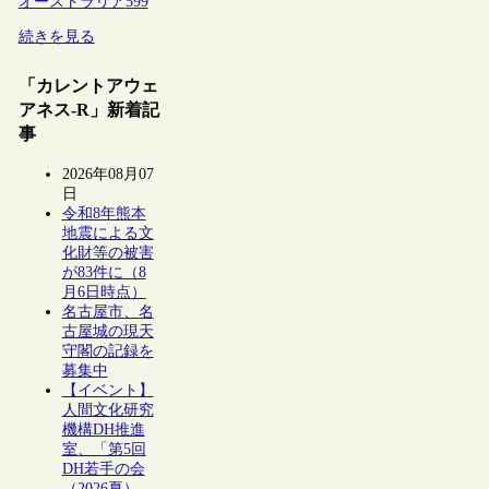
オーストラリア
599
続きを見る
「カレントアウェ
アネス-R」新着記
事
2026年08月07
日
令和8年熊本
地震による文
化財等の被害
が83件に（8
月6日時点）
名古屋市、名
古屋城の現天
守閣の記録を
募集中
【イベント】
人間文化研究
機構DH推進
室、「第5回
DH若手の会
（2026夏）―