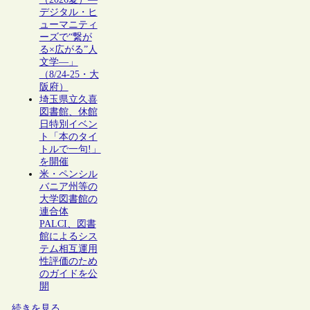
デジタル・ヒ
ューマニティ
ーズで“繋が
る×広がる”人
文学―」
（8/24-25・大
阪府）
埼玉県立久喜
図書館、休館
日特別イベン
ト「本のタイ
トルで一句!」
を開催
米・ペンシル
バニア州等の
大学図書館の
連合体
PALCI、図書
館によるシス
テム相互運用
性評価のため
のガイドを公
開
続きを見る