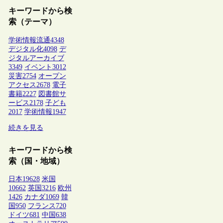
キーワードから検
索（テーマ）
学術情報流通
4348
デジタル化
4098
デ
ジタルアーカイブ
3349
イベント
3012
災害
2754
オープン
アクセス
2678
電子
書籍
2227
図書館サ
ービス
2178
子ども
2017
学術情報
1947
続きを見る
キーワードから検
索（国・地域）
日本
19628
米国
10662
英国
3216
欧州
1426
カナダ
1069
韓
国
950
フランス
720
ドイツ
681
中国
638