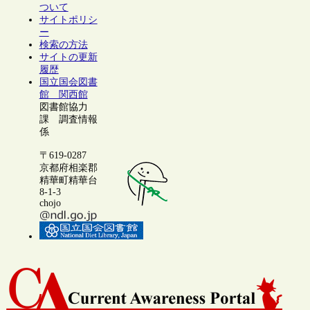
ついて
サイトポリシ
ー
検索の方法
サイトの更新
履歴
国立国会図書
館 関西館
図書館協力
課 調査情報
係
〒619-0287
京都府相楽郡
精華町精華台
8-1-3
chojo