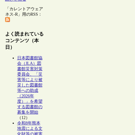
「カレントアウェア
ネス-R」用のRSS：
よく読まれている
コンテンツ（本
日）
日本図書館協
会（JLA）図
書館災害対策
委員会、「災
害等により被
災した図書館
等への助成
（2026年
度）」を希望
する図書館の
募集を開始
（12）
令和8年熊本
地震による文
化財等の被害