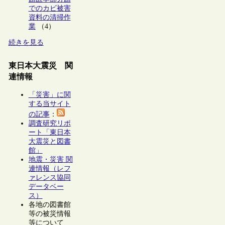
でのカビ被害
資料の清掃作
業
（4）
続きを見る
東日本大震災 関
連情報
「災害」に関
する当サイト
の記事
：
調査研究リポ
ート「東日本
大震災と図書
館」
地震・災害 関
連情報（レフ
ァレンス協同
データベー
ス）
各地の図書館
等の被災情報
等について