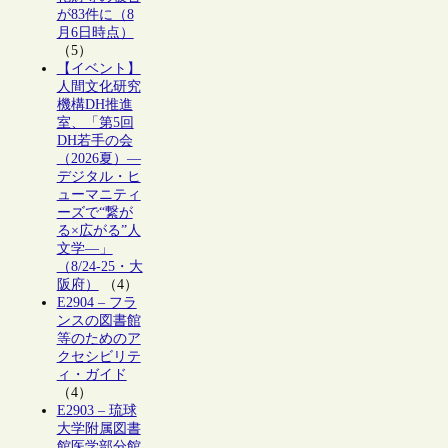
が83件に（8
月6日時点）
（5）
【イベント】
人間文化研究
機構DH推進
室、「第5回
DH若手の会
（2026夏）―
デジタル・ヒ
ューマニティ
ーズで“繋が
る×広がる”人
文学―」
（8/24-25・大
阪府）
（4）
E2904 – フラ
ンスの図書館
等のためのア
クセシビリテ
ィ・ガイド
（4）
E2903 – 琉球
大学附属図書
館医学部分館