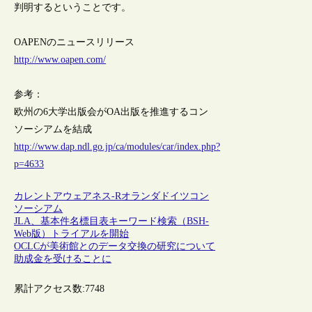
判明するということです。
OAPENのニュースリリース
http://www.oapen.com/
参考：
欧州の6大学出版会がOA出版を推進するコン
ソーシアムを結成
http://www.dap.ndl.go.jp/ca/modules/car/index.php?
p=4633
カレントアウェアネス-R
オランダ
ドイツ
コン
ソーシアム
JLA、基本件名標目表キーワード検索（BSH-
Web版）トライアルを開始
OCLCが美術館とのデータ交換の研究について
助成金を受けることに
累計アクセス数:
7748