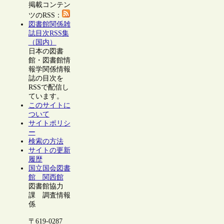
掲載コンテン
ツのRSS：
図書館関係雑
誌目次RSS集
（国内）
日本の図書
館・図書館情
報学関係情報
誌の目次を
RSSで配信し
ています。
このサイトに
ついて
サイトポリシ
ー
検索の方法
サイトの更新
履歴
国立国会図書
館 関西館
図書館協力
課 調査情報
係
〒619-0287