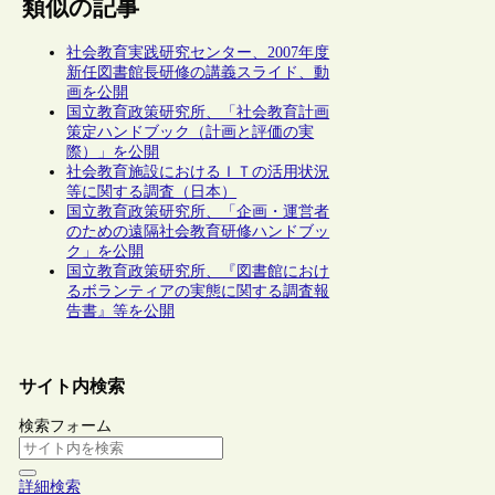
類似の記事
社会教育実践研究センター、2007年度
新任図書館長研修の講義スライド、動
画を公開
国立教育政策研究所、「社会教育計画
策定ハンドブック（計画と評価の実
際）」を公開
社会教育施設におけるＩＴの活用状況
等に関する調査（日本）
国立教育政策研究所、「企画・運営者
のための遠隔社会教育研修ハンドブッ
ク」を公開
国立教育政策研究所、『図書館におけ
るボランティアの実態に関する調査報
告書』等を公開
サイト内検索
検索フォーム
詳細検索