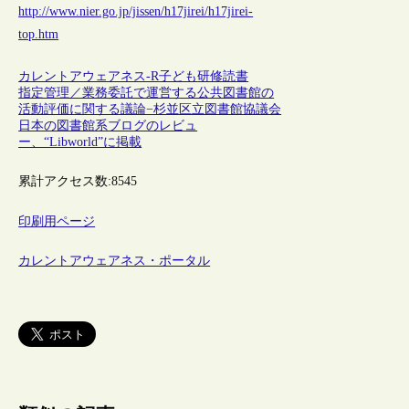
http://www.nier.go.jp/jissen/h17jirei/h17jirei-
top.htm
カレントアウェアネス-R
子ども
研修
読書
指定管理／業務委託で運営する公共図書館の
活動評価に関する議論−杉並区立図書館協議会
日本の図書館系ブログのレビュ
ー、“Libworld”に掲載
累計アクセス数:
8545
印刷用ページ
カレントアウェアネス・ポータル