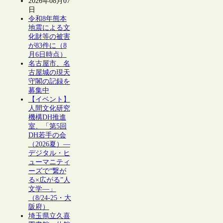
2026年08月07
日
令和8年熊本
地震による文
化財等の被害
が83件に（8
月6日時点）
名古屋市、名
古屋城の現天
守閣の記録を
募集中
【イベント】
人間文化研究
機構DH推進
室、「第5回
DH若手の会
（2026夏）―
デジタル・ヒ
ューマニティ
ーズで“繋が
る×広がる”人
文学―」
（8/24-25・大
阪府）
埼玉県立久喜