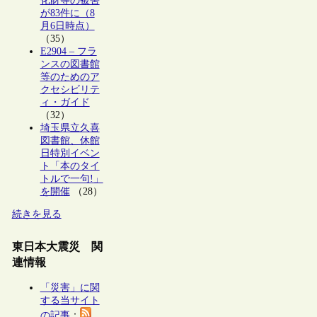
化財等の被害
が83件に（8
月6日時点）
（35）
E2904 – フラ
ンスの図書館
等のためのア
クセシビリテ
ィ・ガイド
（32）
埼玉県立久喜
図書館、休館
日特別イベン
ト「本のタイ
トルで一句!」
を開催
（28）
続きを見る
東日本大震災 関
連情報
「災害」に関
する当サイト
の記事
：