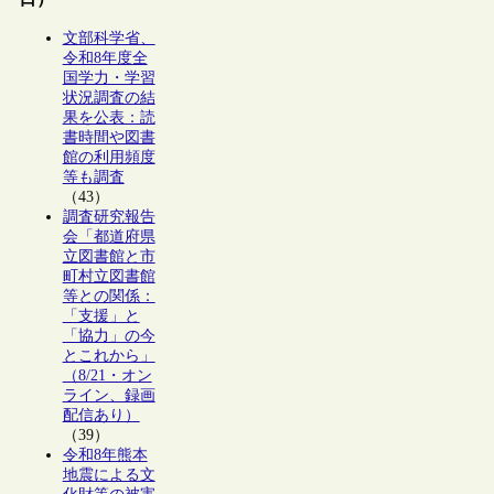
文部科学省、
令和8年度全
国学力・学習
状況調査の結
果を公表：読
書時間や図書
館の利用頻度
等も調査
（43）
調査研究報告
会「都道府県
立図書館と市
町村立図書館
等との関係：
「支援」と
「協力」の今
とこれから」
（8/21・オン
ライン、録画
配信あり）
（39）
令和8年熊本
地震による文