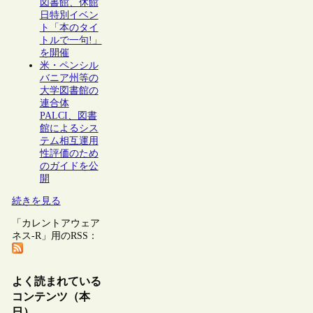
図書館、休館
日特別イベン
ト「本のタイ
トルで一句!」
を開催
米・ペンシル
バニア州等の
大学図書館の
連合体
PALCI、図書
館によるシス
テム相互運用
性評価のため
のガイドを公
開
続きを見る
「カレントアウェア
ネス-R」用のRSS：
よく読まれている
コンテンツ（本
日）