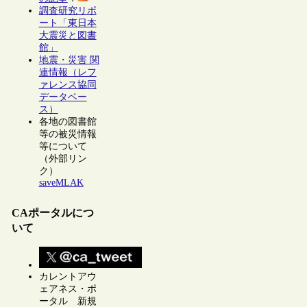
調査研究リポ
ート「東日本
大震災と図書
館」
地震・災害 関
連情報（レフ
ァレンス協同
データベー
ス）
各地の図書館
等の被災情報
等について
（外部リン
ク）
saveMLAK
CAポータルにつ
いて
カレントアウ
ェアネス・ポ
ータル 新規