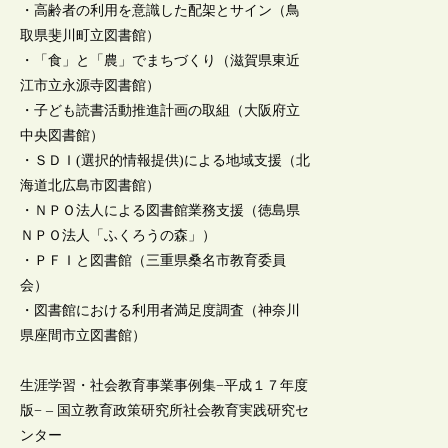
・高齢者の利用を意識した配架とサイン（鳥
取県斐川町立図書館）
・「食」と「農」でまちづくり（滋賀県東近
江市立永源寺図書館）
・子ども読書活動推進計画の取組（大阪府立
中央図書館）
・ＳＤＩ(選択的情報提供)による地域支援（北
海道北広島市図書館）
・ＮＰＯ法人による図書館業務支援（徳島県
ＮＰＯ法人「ふくろうの森」）
・ＰＦＩと図書館（三重県桑名市教育委員
会）
・図書館における利用者満足度調査（神奈川
県座間市立図書館）
生涯学習・社会教育事業事例集−平成１７年度
版− – 国立教育政策研究所社会教育実践研究セ
ンター