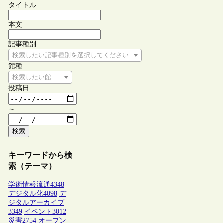
タイトル
本文
記事種別
検索したい記事種別を選択してください
館種
検索したい館種を選択してください
投稿日
～
検索
キーワードから検
索（テーマ）
学術情報流通
4348
デジタル化
4098
デ
ジタルアーカイブ
3349
イベント
3012
災害
2754
オープン