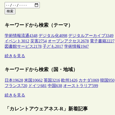
検索
キーワードから検索（テーマ）
学術情報流通
4348
デジタル化
4098
デジタルアーカイブ
3349
イベント
3012
災害
2754
オープンアクセス
2678
電子書籍
2227
図書館サービス
2178
子ども
2017
学術情報
1947
続きを見る
キーワードから検索（国・地域）
日本
19628
米国
10662
英国
3216
欧州
1426
カナダ
1069
韓国
950
フランス
720
ドイツ
681
中国
638
オーストラリア
599
続きを見る
「カレントアウェアネス-R」新着記事