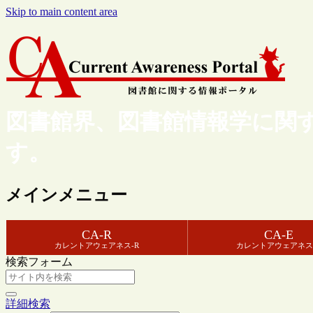
Skip to main content area
図書館界、図書館情報学に関
す。
メインメニュー
CA-R
CA-E
カレントアウェアネス-R
カレントアウェアネス
検索フォーム
詳細検索