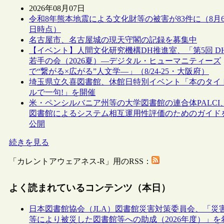
2026年08月07日
令和8年熊本地震による文化財等の被害が83件に（8月
日時点）
名古屋市、名古屋城の現天守閣の記録を募集中
【イベント】人間文化研究機構DH推進室、「第5回 D
若手の会（2026夏）―デジタル・ヒューマニティーズ
で“繋がる×広がる”人文学―」（8/24-25・大阪府）
埼玉県立久喜図書館、休館日特別イベント「本のタイ
ルで一句!」を開催
米・ペンシルバニア州等の大学図書館の連合体PALCI
図書館によるシステム相互運用性評価のためのガイド
公開
続きを見る
「カレントアウェアネス-R」用のRSS：
よく読まれているコンテンツ（本日）
日本図書館協会（JLA）図書館災害対策委員会、「災
等により被災した図書館等への助成（2026年度）」を