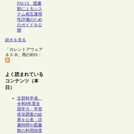
PALCI、図書
館によるシス
テム相互運用
性評価のため
のガイドを公
開
続きを見る
「カレントアウェア
ネス-R」用のRSS：
よく読まれている
コンテンツ（本
日）
文部科学省、
令和8年度全
国学力・学習
状況調査の結
果を公表：読
書時間や図書
館の利用頻度