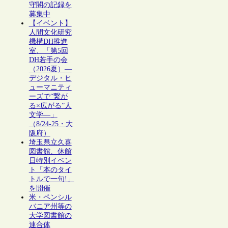
守閣の記録を
募集中
【イベント】
人間文化研究
機構DH推進
室、「第5回
DH若手の会
（2026夏）―
デジタル・ヒ
ューマニティ
ーズで“繋が
る×広がる”人
文学―」
（8/24-25・大
阪府）
埼玉県立久喜
図書館、休館
日特別イベン
ト「本のタイ
トルで一句!」
を開催
米・ペンシル
バニア州等の
大学図書館の
連合体