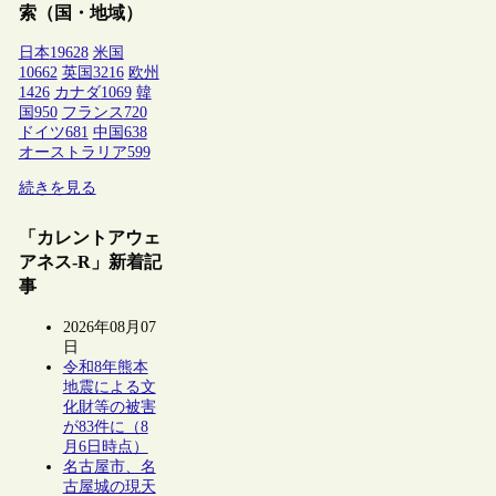
索（国・地域）
日本
19628
米国
10662
英国
3216
欧州
1426
カナダ
1069
韓
国
950
フランス
720
ドイツ
681
中国
638
オーストラリア
599
続きを見る
「カレントアウェ
アネス-R」新着記
事
2026年08月07
日
令和8年熊本
地震による文
化財等の被害
が83件に（8
月6日時点）
名古屋市、名
古屋城の現天