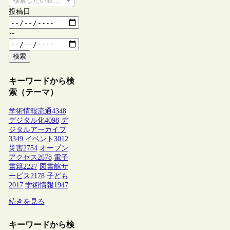
検索したい館種を選択してください
投稿日
～
検索
キーワードから検
索（テーマ）
学術情報流通
4348
デジタル化
4098
デ
ジタルアーカイブ
3349
イベント
3012
災害
2754
オープン
アクセス
2678
電子
書籍
2227
図書館サ
ービス
2178
子ども
2017
学術情報
1947
続きを見る
キーワードから検