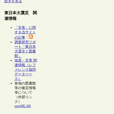
続きを見る
東日本大震災 関
連情報
「災害」に関
する当サイト
の記事
：
調査研究リポ
ート「東日本
大震災と図書
館」
地震・災害 関
連情報（レフ
ァレンス協同
データベー
ス）
各地の図書館
等の被災情報
等について
（外部リン
ク）
saveMLAK