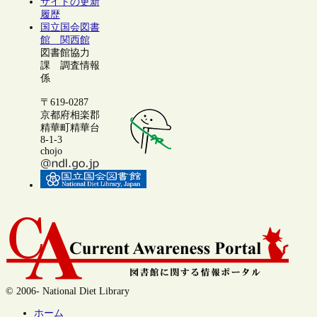
サイトの更新
履歴
国立国会図書
館 関西館
図書館協力
課 調査情報
係
〒619-0287
京都府相楽郡
精華町精華台
8-1-3
chojo
© 2006- National Diet Library
ホーム