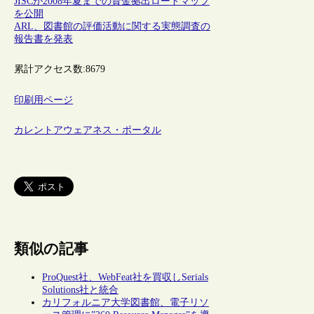
JISCが2008年夏までの資金拠出ロードマップ
を公開
ARL、図書館の評価活動に関する実態調査の
報告書を発表
累計アクセス数:
8679
印刷用ページ
カレントアウェアネス・ポータル
類似の記事
ProQuest社、WebFeat社を買収しSerials
Solutions社と統合
カリフォルニア大学図書館、電子リソ