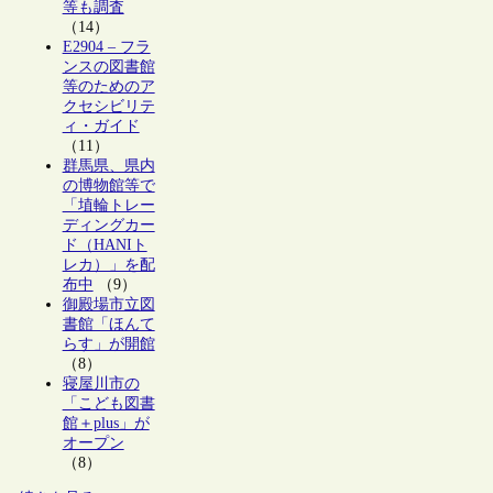
等も調査
（14）
E2904 – フラ
ンスの図書館
等のためのア
クセシビリテ
ィ・ガイド
（11）
群馬県、県内
の博物館等で
「埴輪トレー
ディングカー
ド（HANIト
レカ）」を配
布中
（9）
御殿場市立図
書館「ほんて
らす」が開館
（8）
寝屋川市の
「こども図書
館＋plus」が
オープン
（8）