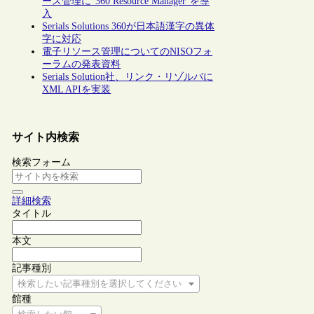
ース管理に”360 Resource Manager”を導
入
Serials Solutions 360が日本語漢字の異体
字に対応
電子リソース管理についてのNISOフォ
ーラムの発表資料
Serials Solution社、リンク・リゾルバに
XML APIを実装
サイト内検索
検索フォーム
詳細検索
タイトル
本文
記事種別
検索したい記事種別を選択してください
館種