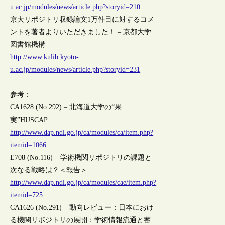
u.ac.jp/modules/news/article.php?storyid=210
京大リポジトリ収録論文1万件目に対するコメ
ントを著者よりいただきました！ – 京都大学
図書館機構
http://www.kulib.kyoto-
u.ac.jp/modules/news/article.php?storyid=231
参考：
CA1628 (No.292) – 北海道大学の“果
実”HUSCAP
http://www.dap.ndl.go.jp/ca/modules/ca/item.php?
itemid=1066
E708 (No.116) – 学術機関リポジトリの課題と
次なる戦略は？＜報告＞
http://www.dap.ndl.go.jp/ca/modules/cae/item.php?
itemid=725
CA1626 (No.291) – 動向レビュー：日本におけ
る機関リポジトリの展開：学術情報流通と蓄