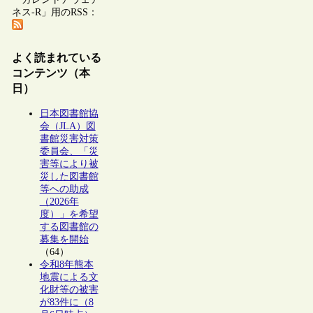
ネス-R」用のRSS：
よく読まれている
コンテンツ（本
日）
日本図書館協
会（JLA）図
書館災害対策
委員会、「災
害等により被
災した図書館
等への助成
（2026年
度）」を希望
する図書館の
募集を開始
（64）
令和8年熊本
地震による文
化財等の被害
が83件に（8