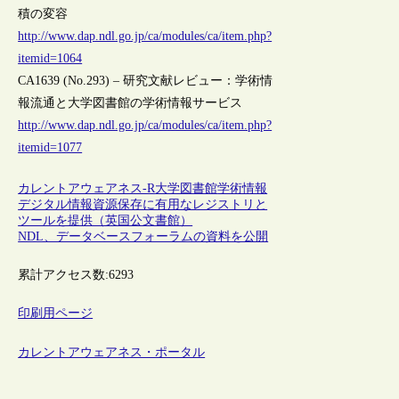
積の変容
http://www.dap.ndl.go.jp/ca/modules/ca/item.php?
itemid=1064
CA1639 (No.293) – 研究文献レビュー：学術情
報流通と大学図書館の学術情報サービス
http://www.dap.ndl.go.jp/ca/modules/ca/item.php?
itemid=1077
カレントアウェアネス-R
大学図書館
学術情報
デジタル情報資源保存に有用なレジストリと
ツールを提供（英国公文書館）
NDL、データベースフォーラムの資料を公開
累計アクセス数:
6293
印刷用ページ
カレントアウェアネス・ポータル