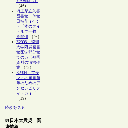
月6日時点）
（46）
埼玉県立久喜
図書館、休館
日特別イベン
ト「本のタイ
トルで一句!」
を開催
（46）
E2903 – 琉球
大学附属図書
館医学部分館
でのカビ被害
資料の清掃作
業
（42）
E2904 – フラ
ンスの図書館
等のためのア
クセシビリテ
ィ・ガイド
（39）
続きを見る
東日本大震災 関
連情報