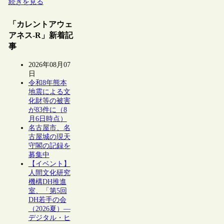
続きを見る
「カレントアウェ
アネス-R」新着記
事
2026年08月07
日
令和8年熊本
地震による文
化財等の被害
が83件に（8
月6日時点）
名古屋市、名
古屋城の現天
守閣の記録を
募集中
【イベント】
人間文化研究
機構DH推進
室、「第5回
DH若手の会
（2026夏）―
デジタル・ヒ