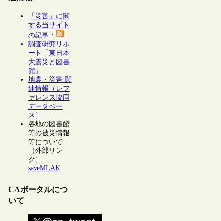
「災害」に関
する当サイト
の記事
：
調査研究リポ
ート「東日本
大震災と図書
館」
地震・災害 関
連情報（レフ
ァレンス協同
データベー
ス）
各地の図書館
等の被災情報
等について
（外部リン
ク）
saveMLAK
CAポータルにつ
いて