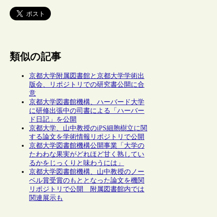
類似の記事
京都大学附属図書館と京都大学学術出
版会、リポジトリでの研究書公開に合
意
京都大学図書館機構、ハーバード大学
に研修出張中の司書による「ハーバー
ド日記」を公開
京都大学、山中教授のiPS細胞樹立に関
する論文を学術情報リポジトリで公開
京都大学図書館機構公開事業「大学の
たわわな果実がどれほど甘く熟してい
るかをじっくりと味わうには」
京都大学図書館機構、山中教授のノー
ベル賞受賞のもととなった論文を機関
リポジトリで公開 附属図書館内では
関連展示も