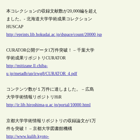
本コレクションの収録文献数が20,000編を超え
ました。- 北海道大学学術成果コレクション
HUSCAP
http://eprints.lib.hokudai.ac.jp/dspace/count/20000.jsp
CURATOR公開データ1万件突破！ – 千葉大学
学術成果リポジトリCURATOR
http://mitizane.ll.chiba-
u.jp/metadb/up/irwg8/CURATOR_4.pdf
コンテンツ数が１万件に達しました。 – 広島
大学学術情報リポジトリHiR
http://ir.lib.hiroshima-u.ac.jp/portal/10000.html
京都大学学術情報リポジトリの収録論文が1万
件を突破！ – 京都大学図書館機構
http://www.kulib.kyoto-