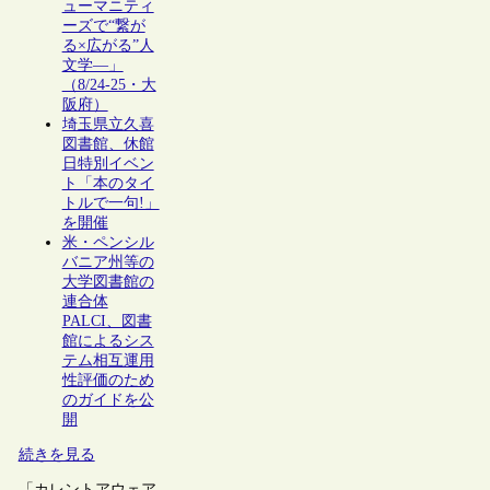
ューマニティ
ーズで“繋が
る×広がる”人
文学―」
（8/24-25・大
阪府）
埼玉県立久喜
図書館、休館
日特別イベン
ト「本のタイ
トルで一句!」
を開催
米・ペンシル
バニア州等の
大学図書館の
連合体
PALCI、図書
館によるシス
テム相互運用
性評価のため
のガイドを公
開
続きを見る
「カレントアウェア