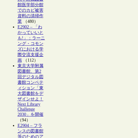
館医学部分館
でのカビ被害
資料の清掃作
業
（480）
E2902 – 「わ
かっていいと
も!」：ラーニ
ング・コモン
ズにおける学
際交流支援企
画
（112）
東京大学附属
図書館、第2
回デジタル図
書館コンペテ
ィション「東
大図書館をデ
ザインせよ！
Next Library
Challenge
2030」を開催
（94）
E2904 – フラ
ンスの図書館
等のためのア