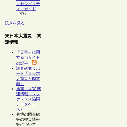
クセシビリテ
ィ・ガイド
（93）
続きを見る
東日本大震災 関
連情報
「災害」に関
する当サイト
の記事
：
調査研究リポ
ート「東日本
大震災と図書
館」
地震・災害 関
連情報（レフ
ァレンス協同
データベー
ス）
各地の図書館
等の被災情報
等について