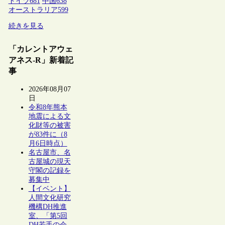
ドイツ
681
中国
638
オーストラリア
599
続きを見る
「カレントアウェ
アネス-R」新着記
事
2026年08月07
日
令和8年熊本
地震による文
化財等の被害
が83件に（8
月6日時点）
名古屋市、名
古屋城の現天
守閣の記録を
募集中
【イベント】
人間文化研究
機構DH推進
室、「第5回
DH若手の会