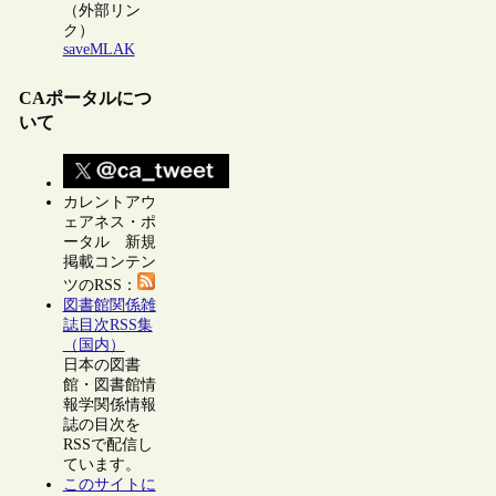
（外部リン
ク）
saveMLAK
CAポータルにつ
いて
カレントアウ
ェアネス・ポ
ータル 新規
掲載コンテン
ツのRSS：
図書館関係雑
誌目次RSS集
（国内）
日本の図書
館・図書館情
報学関係情報
誌の目次を
RSSで配信し
ています。
このサイトに