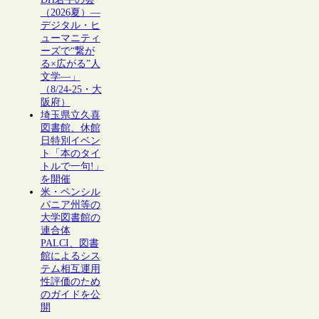
（2026夏）―
デジタル・ヒ
ューマニティ
ーズで“繋が
る×広がる”人
文学―」
（8/24-25・大
阪府）
埼玉県立久喜
図書館、休館
日特別イベン
ト「本のタイ
トルで一句!」
を開催
米・ペンシル
バニア州等の
大学図書館の
連合体
PALCI、図書
館によるシス
テム相互運用
性評価のため
のガイドを公
開