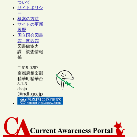
ついて
サイトポリシ
ー
検索の方法
サイトの更新
履歴
国立国会図書
館 関西館
図書館協力
課 調査情報
係
〒619-0287
京都府相楽郡
精華町精華台
8-1-3
chojo