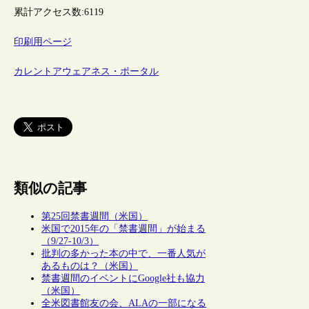
累計アクセス数:
6119
印刷用ページ
カレントアウェアネス・ポータル
類似の記事
第25回禁書週間（米国）
米国で2015年の「禁書週間」が始まる
（9/27-10/3）
批判の多かった本の中で、一番人気が
あるものは？（米国）
禁書週間のイベントにGoogle社も協力
（米国）
全米図書館友の会、ALAの一部になる