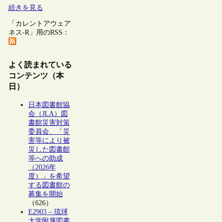
続きを見る
「カレントアウェア
ネス-R」用のRSS：
よく読まれている
コンテンツ（本
日）
日本図書館協
会（JLA）図
書館災害対策
委員会、「災
害等により被
災した図書館
等への助成
（2026年
度）」を希望
する図書館の
募集を開始
（626）
E2903 – 琉球
大学附属図書