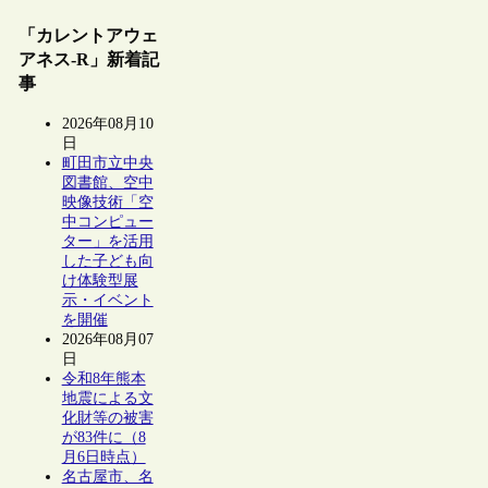
「カレントアウェ
アネス-R」新着記
事
2026年08月10
日
町田市立中央
図書館、空中
映像技術「空
中コンピュー
ター」を活用
した子ども向
け体験型展
示・イベント
を開催
2026年08月07
日
令和8年熊本
地震による文
化財等の被害
が83件に（8
月6日時点）
名古屋市、名