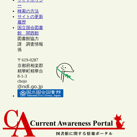
サイトポリシ
ー
検索の方法
サイトの更新
履歴
国立国会図書
館 関西館
図書館協力
課 調査情報
係
〒619-0287
京都府相楽郡
精華町精華台
8-1-3
chojo