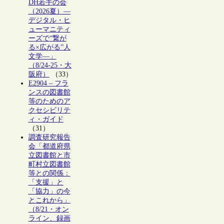
DH若手の会
（2026夏）―
デジタル・ヒ
ューマニティ
ーズで“繋が
る×広がる”人
文学―」
（8/24-25・大
阪府）
（33）
E2904 – フラ
ンスの図書館
等のためのア
クセシビリテ
ィ・ガイド
（31）
調査研究報告
会「都道府県
立図書館と市
町村立図書館
等との関係：
「支援」と
「協力」の今
とこれから」
（8/21・オン
ライン、録画