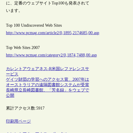
に、定番のウェブサイトTop100も発表されて
います。
Top 100 Undiscovered Web Sites
http://www.pcmag.com/article2/0,1895,2174685,00.asp
Top Web Sites 2007
http://www.pcmag.com/category2/0,1874,7488,00.asp
カレントアウェアネス-R
米国
レファレンスサ
ービス
ゲイツ財団の学習へのアクセス賞、2007年は
オーストラリアの遠隔図書館システムが受賞
長崎県立長崎図書館、「芳名録」をウェブで
公開
累計アクセス数:
5917
印刷用ページ