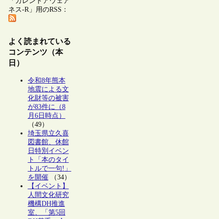
「カレントアウェア
ネス-R」用のRSS：
よく読まれている
コンテンツ（本
日）
令和8年熊本
地震による文
化財等の被害
が83件に（8
月6日時点）
（49）
埼玉県立久喜
図書館、休館
日特別イベン
ト「本のタイ
トルで一句!」
を開催
（34）
【イベント】
人間文化研究
機構DH推進
室、「第5回