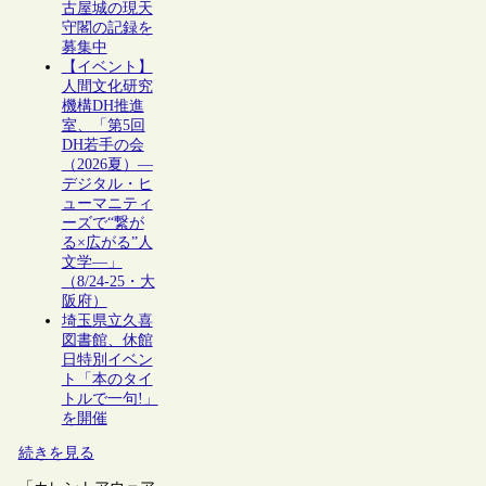
古屋城の現天
守閣の記録を
募集中
【イベント】
人間文化研究
機構DH推進
室、「第5回
DH若手の会
（2026夏）―
デジタル・ヒ
ューマニティ
ーズで“繋が
る×広がる”人
文学―」
（8/24-25・大
阪府）
埼玉県立久喜
図書館、休館
日特別イベン
ト「本のタイ
トルで一句!」
を開催
続きを見る