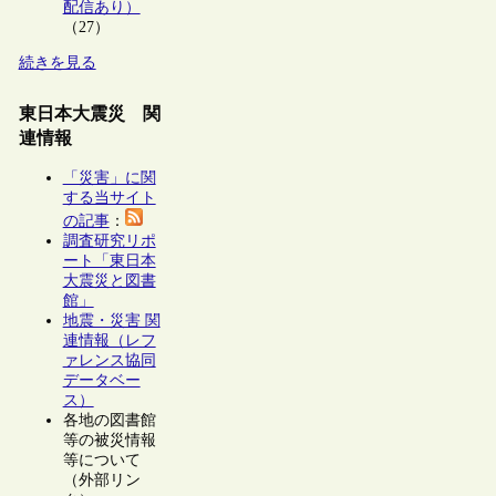
配信あり）
（27）
続きを見る
東日本大震災 関
連情報
「災害」に関
する当サイト
の記事
：
調査研究リポ
ート「東日本
大震災と図書
館」
地震・災害 関
連情報（レフ
ァレンス協同
データベー
ス）
各地の図書館
等の被災情報
等について
（外部リン