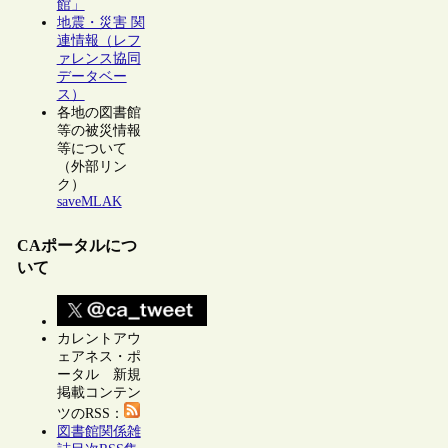
館」
地震・災害 関
連情報（レフ
ァレンス協同
データベー
ス）
各地の図書館
等の被災情報
等について
（外部リン
ク）
saveMLAK
CAポータルにつ
いて
カレントアウ
ェアネス・ポ
ータル 新規
掲載コンテン
ツのRSS：
図書館関係雑