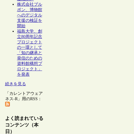
株式会社ブル
ボン、博物館
へのデジタル
支援の検証を
開始
福島大学、創
立80周年記念
プロジェクト
の一環として
「知の継承と
発信のための
資料館構想プ
ロジェクト」
を発表
続きを見る
「カレントアウェア
ネス-R」用のRSS：
よく読まれている
コンテンツ（本
日）