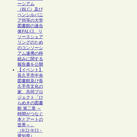
ーシアム
（BLC）及び
ペンシルバニ
ア州等の大学
図書館の連合
体PALCI、リ
ソースシェア
リングのため
のコンソーシ
アム連携の枠
組みに関する
報告書を公開
【イベント】
長久手市中央
図書館及び長
久手市文化の
家、共同プロ
ジェクト「ひ
らめきの図書
館 第二章 ～
時間がつなぐ
本とアートの
世界～」
（8/22-9/13・
愛知県）