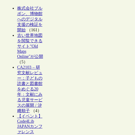
株式会社ブル
ボン、博物館
へのデジタル
支援の検証を
開始
（161）
古い世界地図
を閲覧できる
サイト“Old
Maps
Online”が公開
（5）
CA2103 – 研
究文献レビュ
ー：子どもの
読書と図書館
をめぐる20
年：文献にみ
る児童サービ
スの展開 / 汐
﨑順子
（4）
【イベント】
Code4Lib
JAPANカンフ
ァレンス