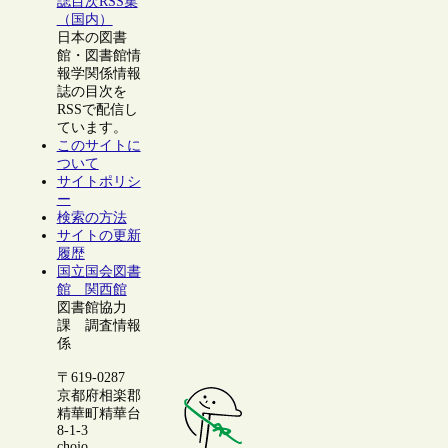
誌目次RSS集
（国内）
日本の図書
館・図書館情
報学関係情報
誌の目次を
RSSで配信し
ています。
このサイトに
ついて
サイトポリシ
ー
検索の方法
サイトの更新
履歴
国立国会図書
館 関西館
図書館協力
課 調査情報
係
〒619-0287
京都府相楽郡
精華町精華台
8-1-3
chojo