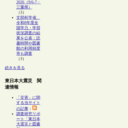
2026（9/6-7・
三重県）
（3）
文部科学省、
令和8年度全
国学力・学習
状況調査の結
果を公表：読
書時間や図書
館の利用頻度
等も調査
（3）
続きを見る
東日本大震災 関
連情報
「災害」に関
する当サイト
の記事
：
調査研究リポ
ート「東日本
大震災と図書