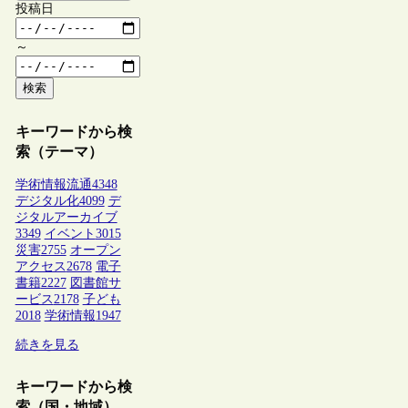
投稿日
～
検索
キーワードから検
索（テーマ）
学術情報流通
4348
デジタル化
4099
デ
ジタルアーカイブ
3349
イベント
3015
災害
2755
オープン
アクセス
2678
電子
書籍
2227
図書館サ
ービス
2178
子ども
2018
学術情報
1947
続きを見る
キーワードから検
索（国・地域）