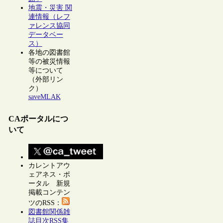
地震・災害 関
連情報（レフ
ァレンス協同
データベー
ス）
各地の図書館
等の被災情報
等について
（外部リン
ク）
saveMLAK
CAポータルにつ
いて
カレントアウ
ェアネス・ポ
ータル 新規
掲載コンテン
ツのRSS：
図書館関係雑
誌目次RSS集