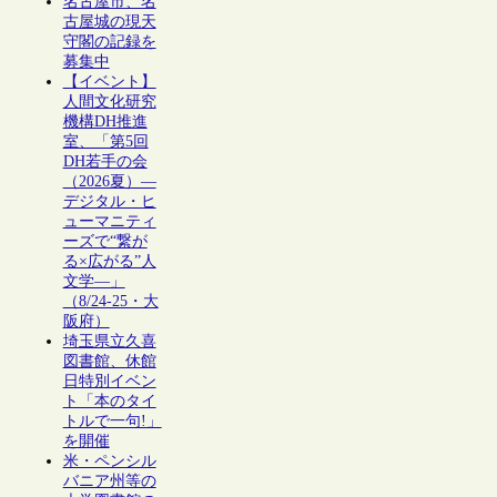
名古屋市、名
古屋城の現天
守閣の記録を
募集中
【イベント】
人間文化研究
機構DH推進
室、「第5回
DH若手の会
（2026夏）―
デジタル・ヒ
ューマニティ
ーズで“繋が
る×広がる”人
文学―」
（8/24-25・大
阪府）
埼玉県立久喜
図書館、休館
日特別イベン
ト「本のタイ
トルで一句!」
を開催
米・ペンシル
バニア州等の