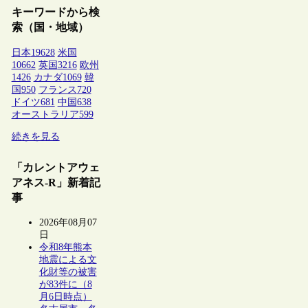
キーワードから検
索（国・地域）
日本
19628
米国
10662
英国
3216
欧州
1426
カナダ
1069
韓
国
950
フランス
720
ドイツ
681
中国
638
オーストラリア
599
続きを見る
「カレントアウェ
アネス-R」新着記
事
2026年08月07
日
令和8年熊本
地震による文
化財等の被害
が83件に（8
月6日時点）