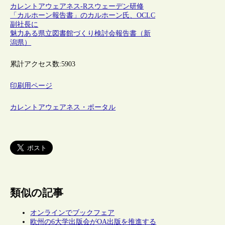
カレントアウェアネス-R
スウェーデン
研修
「カルホーン報告書」のカルホーン氏、OCLC
副社長に
魅力ある県立図書館づくり検討会報告書（新
潟県）
累計アクセス数:
5903
印刷用ページ
カレントアウェアネス・ポータル
類似の記事
オンラインでブックフェア
欧州の6大学出版会がOA出版を推進する