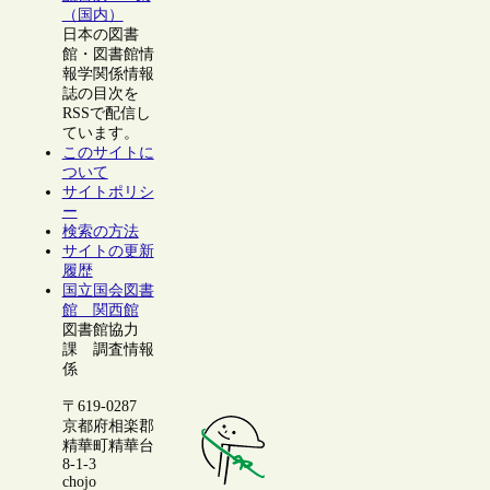
（国内）
日本の図書
館・図書館情
報学関係情報
誌の目次を
RSSで配信し
ています。
このサイトに
ついて
サイトポリシ
ー
検索の方法
サイトの更新
履歴
国立国会図書
館 関西館
図書館協力
課 調査情報
係
〒619-0287
京都府相楽郡
精華町精華台
8-1-3
chojo