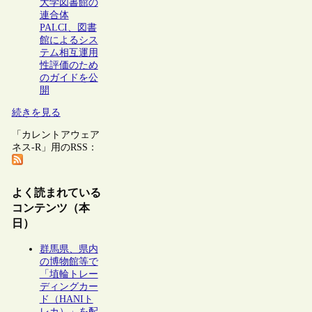
大学図書館の
連合体
PALCI、図書
館によるシス
テム相互運用
性評価のため
のガイドを公
開
続きを見る
「カレントアウェア
ネス-R」用のRSS：
よく読まれている
コンテンツ（本
日）
群馬県、県内
の博物館等で
「埴輪トレー
ディングカー
ド（HANIト
レカ）」を配