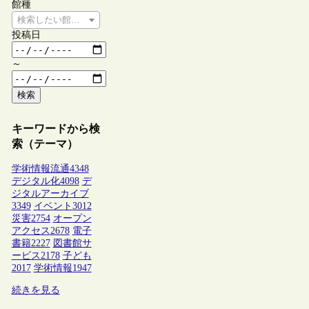
館種
検索したい館種を選択してください
投稿日
～
検索
キーワードから検
索（テーマ）
学術情報流通
4348
デジタル化
4098
デ
ジタルアーカイブ
3349
イベント
3012
災害
2754
オープン
アクセス
2678
電子
書籍
2227
図書館サ
ービス
2178
子ども
2017
学術情報
1947
続きを見る