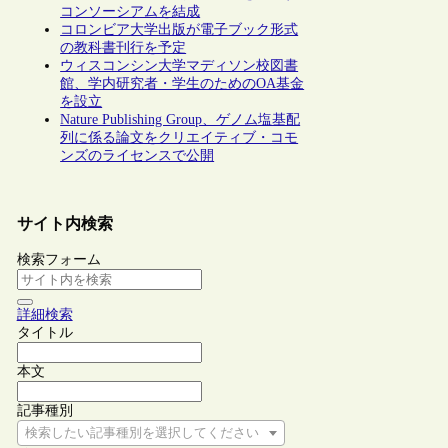
コンソーシアムを結成
コロンビア大学出版が電子ブック形式
の教科書刊行を予定
ウィスコンシン大学マディソン校図書
館、学内研究者・学生のためのOA基金
を設立
Nature Publishing Group、ゲノム塩基配
列に係る論文をクリエイティブ・コモ
ンズのライセンスで公開
サイト内検索
検索フォーム
詳細検索
タイトル
本文
記事種別
検索したい記事種別を選択してください