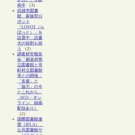
布中
（3）
武雄市図書
館、家族型ロ
ボット
「LOVOT（ら
ぼっと）」を
設置中：読書
犬の役割も担
う
（2）
調査研究報告
会「都道府県
立図書館と市
町村立図書館
等との関係：
「支援」と
「協力」の今
とこれから」
（8/21・オン
ライン、録画
配信あり）
（2）
国際図書館連
盟（IFLA）、
公共図書館サ