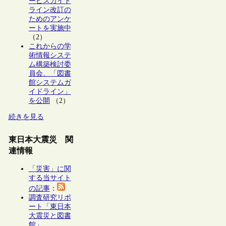
ービスガイド
ライン改訂の
ためのアンケ
ートを実施中
（2）
これからの学
術情報システ
ム構築検討委
員会、「図書
館システムガ
イドライン」
を公開
（2）
続きを見る
東日本大震災 関
連情報
「災害」に関
する当サイト
の記事
：
調査研究リポ
ート「東日本
大震災と図書
館」