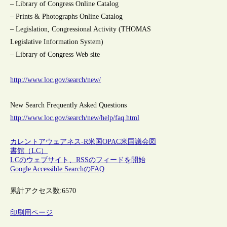
– Library of Congress Online Catalog
– Prints & Photographs Online Catalog
– Legislation, Congressional Activity (THOMAS
Legislative Information System)
– Library of Congress Web site
http://www.loc.gov/search/new/
New Search Frequently Asked Questions
http://www.loc.gov/search/new/help/faq.html
カレントアウェアネス-R
米国
OPAC
米国議会図
書館（LC）
LCのウェブサイト、RSSのフィードを開始
Google Accessible SearchのFAQ
累計アクセス数:
6570
印刷用ページ