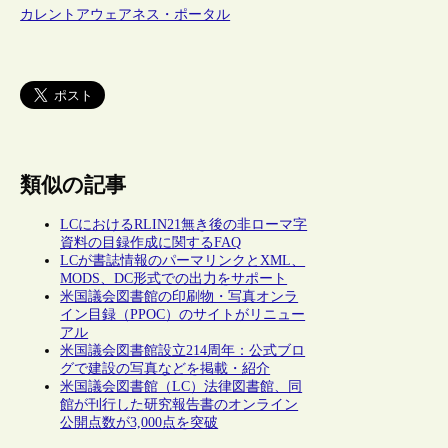
カレントアウェアネス・ポータル
類似の記事
LCにおけるRLIN21無き後の非ローマ字
資料の目録作成に関するFAQ
LCが書誌情報のパーマリンクとXML、
MODS、DC形式での出力をサポート
米国議会図書館の印刷物・写真オンラ
イン目録（PPOC）のサイトがリニュー
アル
米国議会図書館設立214周年：公式ブロ
グで建設の写真などを掲載・紹介
米国議会図書館（LC）法律図書館、同
館が刊行した研究報告書のオンライン
公開点数が3,000点を突破