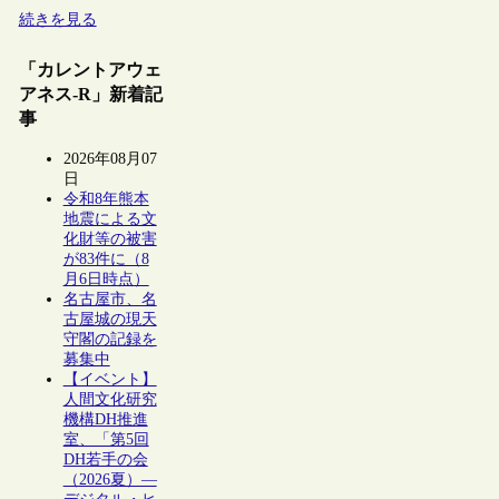
続きを見る
「カレントアウェ
アネス-R」新着記
事
2026年08月07
日
令和8年熊本
地震による文
化財等の被害
が83件に（8
月6日時点）
名古屋市、名
古屋城の現天
守閣の記録を
募集中
【イベント】
人間文化研究
機構DH推進
室、「第5回
DH若手の会
（2026夏）―