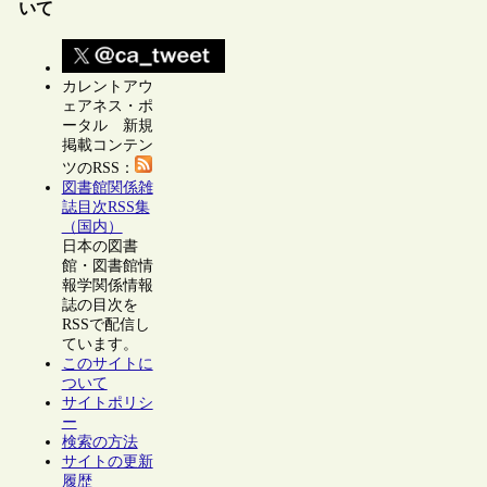
いて
カレントアウ
ェアネス・ポ
ータル 新規
掲載コンテン
ツのRSS：
図書館関係雑
誌目次RSS集
（国内）
日本の図書
館・図書館情
報学関係情報
誌の目次を
RSSで配信し
ています。
このサイトに
ついて
サイトポリシ
ー
検索の方法
サイトの更新
履歴