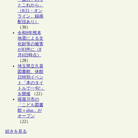
とこれから」
（8/21・オン
ライン、録画
配信あり）
（30）
令和8年熊本
地震による文
化財等の被害
が83件に（8
月6日時点）
（28）
埼玉県立久喜
図書館、休館
日特別イベン
ト「本のタイ
トルで一句!」
を開催
（22）
寝屋川市の
「こども図書
館＋plus」が
オープン
（22）
続きを見る