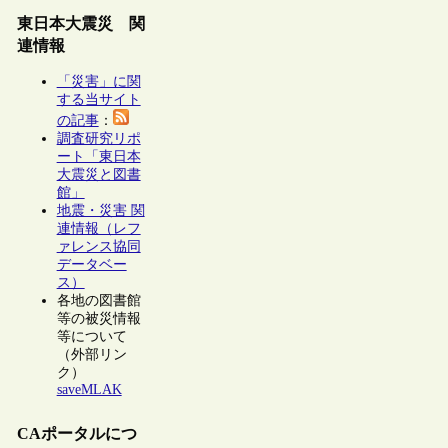
東日本大震災 関
連情報
「災害」に関
する当サイト
の記事
：
調査研究リポ
ート「東日本
大震災と図書
館」
地震・災害 関
連情報（レフ
ァレンス協同
データベー
ス）
各地の図書館
等の被災情報
等について
（外部リン
ク）
saveMLAK
CAポータルにつ