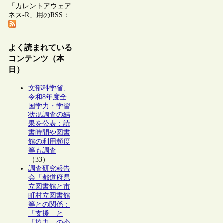
「カレントアウェア
ネス-R」用のRSS：
よく読まれている
コンテンツ（本
日）
文部科学省、
令和8年度全
国学力・学習
状況調査の結
果を公表：読
書時間や図書
館の利用頻度
等も調査
（33）
調査研究報告
会「都道府県
立図書館と市
町村立図書館
等との関係：
「支援」と
「協力」の今