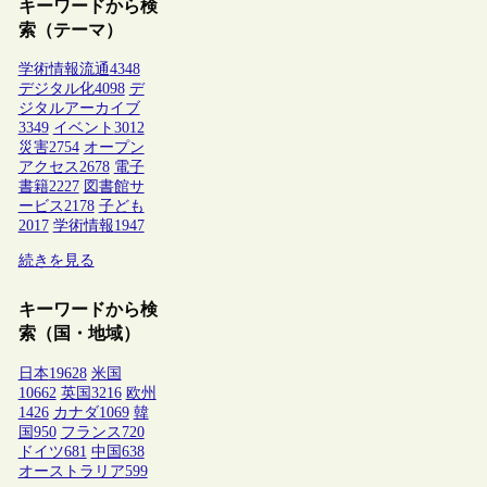
キーワードから検
索（テーマ）
学術情報流通
4348
デジタル化
4098
デ
ジタルアーカイブ
3349
イベント
3012
災害
2754
オープン
アクセス
2678
電子
書籍
2227
図書館サ
ービス
2178
子ども
2017
学術情報
1947
続きを見る
キーワードから検
索（国・地域）
日本
19628
米国
10662
英国
3216
欧州
1426
カナダ
1069
韓
国
950
フランス
720
ドイツ
681
中国
638
オーストラリア
599