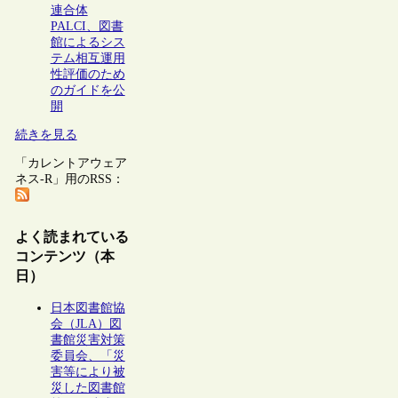
連合体
PALCI、図書
館によるシス
テム相互運用
性評価のため
のガイドを公
開
続きを見る
「カレントアウェア
ネス-R」用のRSS：
よく読まれている
コンテンツ（本
日）
日本図書館協
会（JLA）図
書館災害対策
委員会、「災
害等により被
災した図書館