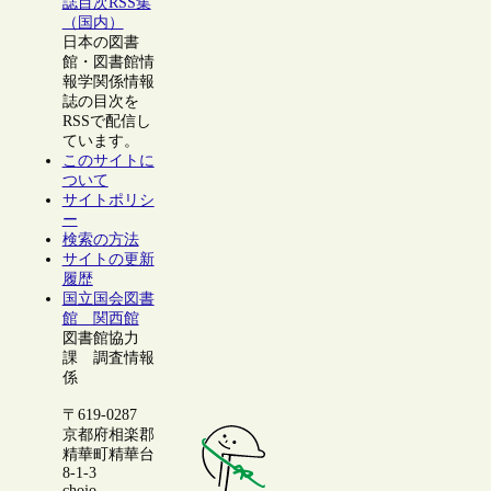
誌目次RSS集
（国内）
日本の図書
館・図書館情
報学関係情報
誌の目次を
RSSで配信し
ています。
このサイトに
ついて
サイトポリシ
ー
検索の方法
サイトの更新
履歴
国立国会図書
館 関西館
図書館協力
課 調査情報
係
〒619-0287
京都府相楽郡
精華町精華台
8-1-3
chojo