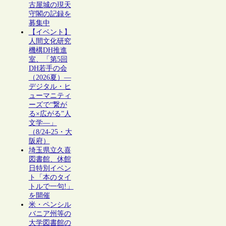
古屋城の現天
守閣の記録を
募集中
【イベント】
人間文化研究
機構DH推進
室、「第5回
DH若手の会
（2026夏）―
デジタル・ヒ
ューマニティ
ーズで“繋が
る×広がる”人
文学―」
（8/24-25・大
阪府）
埼玉県立久喜
図書館、休館
日特別イベン
ト「本のタイ
トルで一句!」
を開催
米・ペンシル
バニア州等の
大学図書館の