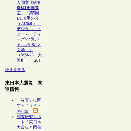
人間文化研究
機構DH推進
室、「第5回
DH若手の会
（2026夏）―
デジタル・ヒ
ューマニティ
ーズで“繋が
る×広がる”人
文学―」
（8/24-25・大
阪府）
（28）
続きを見る
東日本大震災 関
連情報
「災害」に関
する当サイト
の記事
：
調査研究リポ
ート「東日本
大震災と図書