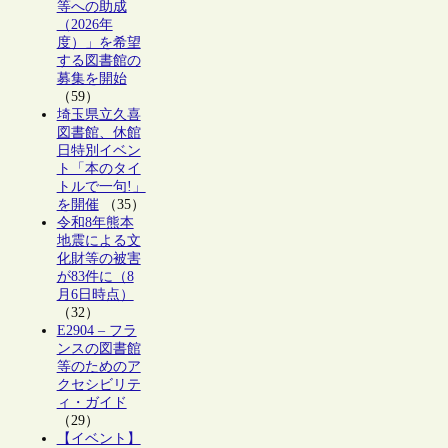
等への助成
（2026年
度）」を希望
する図書館の
募集を開始
（59）
埼玉県立久喜
図書館、休館
日特別イベン
ト「本のタイ
トルで一句!」
を開催
（35）
令和8年熊本
地震による文
化財等の被害
が83件に（8
月6日時点）
（32）
E2904 – フラ
ンスの図書館
等のためのア
クセシビリテ
ィ・ガイド
（29）
【イベント】