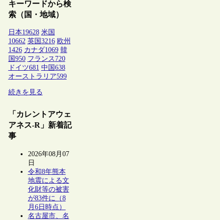
キーワードから検
索（国・地域）
日本
19628
米国
10662
英国
3216
欧州
1426
カナダ
1069
韓
国
950
フランス
720
ドイツ
681
中国
638
オーストラリア
599
続きを見る
「カレントアウェ
アネス-R」新着記
事
2026年08月07
日
令和8年熊本
地震による文
化財等の被害
が83件に（8
月6日時点）
名古屋市、名