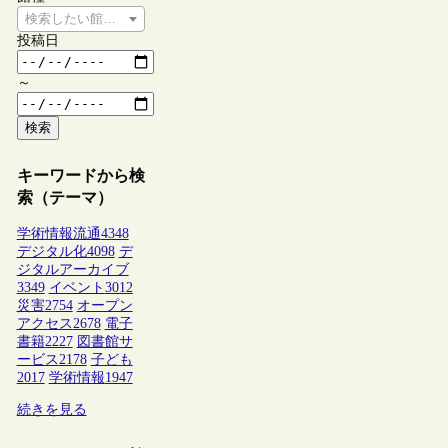
検索したい館種を選択してください
投稿日
～
検索
キーワードから検
索（テーマ）
学術情報流通
4348
デジタル化
4098
デ
ジタルアーカイブ
3349
イベント
3012
災害
2754
オープン
アクセス
2678
電子
書籍
2227
図書館サ
ービス
2178
子ども
2017
学術情報
1947
続きを見る