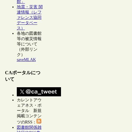
館」
地震・災害 関
連情報（レフ
ァレンス協同
データベー
ス）
各地の図書館
等の被災情報
等について
（外部リン
ク）
saveMLAK
CAポータルにつ
いて
カレントアウ
ェアネス・ポ
ータル 新規
掲載コンテン
ツのRSS：
図書館関係雑