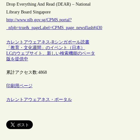
Drop Everything And Read (DEAR) – National
Library Board Singapore
http://www.nlb.gov.sg/CPMS.portal?
_nfpb=true&_pageLabel=CPMS_page_newsflash#430
カレントアウェアネス-R
シンガポール
読書
「教育・文化週間」のイベント（日本）
LCのウェブサイト、新しい検索機能のベータ
版を提供中
累計アクセス数:
4868
印刷用ページ
カレントアウェアネス・ポータル