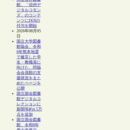
館、「信州デ
ジタルコモン
ズ」のコンテ
ンツにDOIの
付与を開始
2026年08月05
日
国立大学図書
館協会、令和
8年熊本地震
で被災した学
生・教職員に
向けた、同協
会会員館の支
援状況をまと
めたページを
公開
国立国会図書
館デジタルコ
レクションに
新聞等約4.5万
点を追加
国立国会図書
館、令和8年