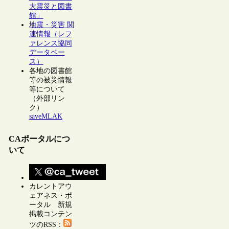
大震災と図書
館」
地震・災害 関
連情報（レフ
ァレンス協同
データベー
ス）
各地の図書館
等の被災情報
等について
（外部リン
ク）
saveMLAK
CAポータルにつ
いて
カレントアウ
ェアネス・ポ
ータル 新規
掲載コンテン
ツのRSS：