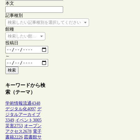
本文
記事種別
検索したい記事種別を選択してください
館種
検索したい館種を選択してください
投稿日
～
検索
キーワードから検
索（テーマ）
学術情報流通
4348
デジタル化
4097
デ
ジタルアーカイブ
3349
イベント
3005
災害
2753
オープン
アクセス
2678
電子
書籍
2226
図書館サ