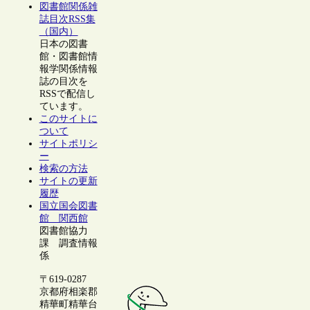
図書館関係雑
誌目次RSS集
（国内）
日本の図書
館・図書館情
報学関係情報
誌の目次を
RSSで配信し
ています。
このサイトに
ついて
サイトポリシ
ー
検索の方法
サイトの更新
履歴
国立国会図書
館 関西館
図書館協力
課 調査情報
係
〒619-0287
京都府相楽郡
精華町精華台