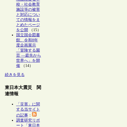
校・社会教育
施設等の被害
と対応につい
ての情報をま
とめたページ
を公開
（15）
国立国会図書
館、令和8年
度企画展示
「冒険する園
芸 ―庭先から
世界へ」を開
催
（14）
続きを見る
東日本大震災 関
連情報
「災害」に関
する当サイト
の記事
：
調査研究リポ
ート「東日本