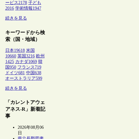
ービス
2178
子ども
2016
学術情報
1947
続きを見る
キーワードから検
索（国・地域）
日本
19618
米国
10660
英国
3216
欧州
1425
カナダ
1069
韓
国
950
フランス
719
ドイツ
681
中国
638
オーストラリア
599
続きを見る
「カレントアウェ
アネス-R」新着記
事
2026年08月06
日
県立長野図書