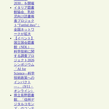
2030」を開催
イタリア図書
館協会、乳幼
児向け読書推
進プロジェク
ト“TuttInLibro”：
全国ネットワ
ークが拡大
【イベント】
国立国会図書
館（NDL）、
科学技術に関
する調査プロ
ジェクト2026
シンポジウム
「AI for
Science―科学
技術政策への
インパクト
―」（9/11・
オンライン）
県立長野図書
館、「信州デ
ジタルコモン
ズ」のコンテ