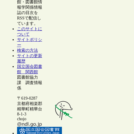
館・図書館情
報学関係情報
誌の目次を
RSSで配信し
ています。
このサイトに
ついて
サイトポリシ
ー
検索の方法
サイトの更新
履歴
国立国会図書
館 関西館
図書館協力
課 調査情報
係
〒619-0287
京都府相楽郡
精華町精華台
8-1-3
chojo