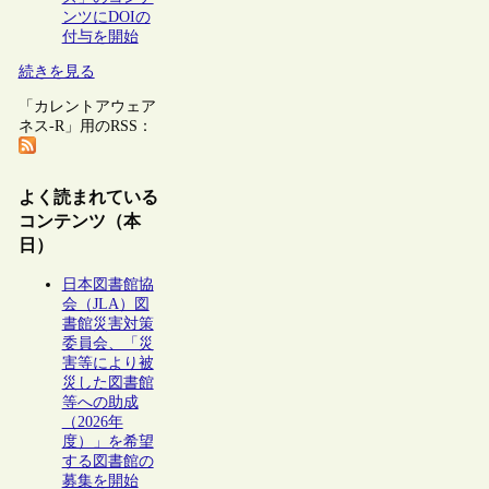
ンツにDOIの
付与を開始
続きを見る
「カレントアウェア
ネス-R」用のRSS：
よく読まれている
コンテンツ（本
日）
日本図書館協
会（JLA）図
書館災害対策
委員会、「災
害等により被
災した図書館
等への助成
（2026年
度）」を希望
する図書館の
募集を開始