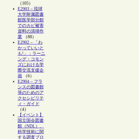
（105）
E2903 – 琉球
大学附属図書
館医学部分館
でのカビ被害
資料の清掃作
業
（88）
E2902 – 「わ
かっていいと
も!」：ラーニ
ング・コモン
ズにおける学
際交流支援企
画
（6）
E2904 – フラ
ンスの図書館
等のためのア
クセシビリテ
ィ・ガイド
（4）
【イベント】
国立国会図書
館（NDL）、
科学技術に関
する調査プロ