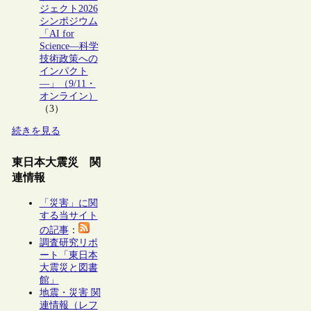
ジェクト2026
シンポジウム
「AI for
Science―科学
技術政策への
インパクト
―」（9/11・
オンライン）
（3）
続きを見る
東日本大震災 関
連情報
「災害」に関
する当サイト
の記事
：
調査研究リポ
ート「東日本
大震災と図書
館」
地震・災害 関
連情報（レフ