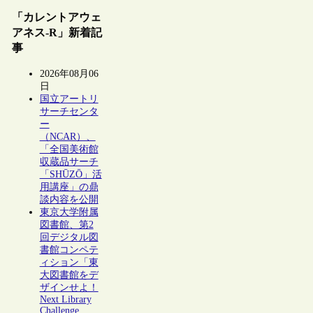
「カレントアウェ
アネス-R」新着記
事
2026年08月06
日
国立アートリ
サーチセンタ
ー
（NCAR）、
「全国美術館
収蔵品サーチ
「SHŪZŌ」活
用講座」の鼎
談内容を公開
東京大学附属
図書館、第2
回デジタル図
書館コンペテ
ィション「東
大図書館をデ
ザインせよ！
Next Library
Challenge