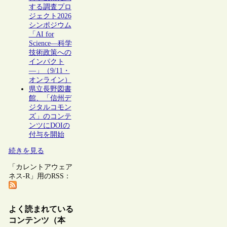
する調査プロ
ジェクト2026
シンポジウム
「AI for
Science―科学
技術政策への
インパクト
―」（9/11・
オンライン）
県立長野図書
館、「信州デ
ジタルコモン
ズ」のコンテ
ンツにDOIの
付与を開始
続きを見る
「カレントアウェア
ネス-R」用のRSS：
よく読まれている
コンテンツ（本