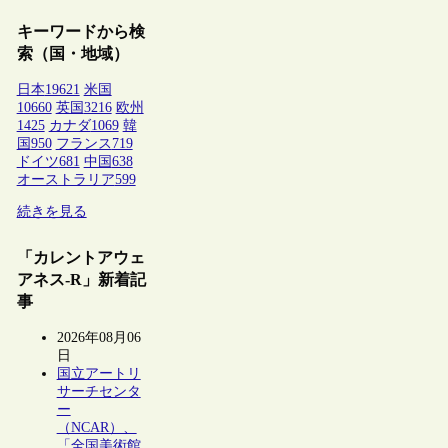
キーワードから検
索（国・地域）
日本
19621
米国
10660
英国
3216
欧州
1425
カナダ
1069
韓
国
950
フランス
719
ドイツ
681
中国
638
オーストラリア
599
続きを見る
「カレントアウェ
アネス-R」新着記
事
2026年08月06
日
国立アートリ
サーチセンタ
ー
（NCAR）、
「全国美術館