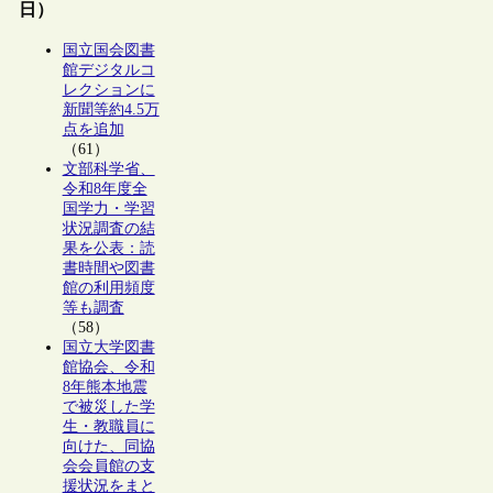
日）
国立国会図書
館デジタルコ
レクションに
新聞等約4.5万
点を追加
（61）
文部科学省、
令和8年度全
国学力・学習
状況調査の結
果を公表：読
書時間や図書
館の利用頻度
等も調査
（58）
国立大学図書
館協会、令和
8年熊本地震
で被災した学
生・教職員に
向けた、同協
会会員館の支
援状況をまと