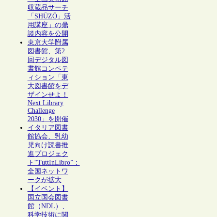
収蔵品サーチ
「SHŪZŌ」活
用講座」の鼎
談内容を公開
東京大学附属
図書館、第2
回デジタル図
書館コンペテ
ィション「東
大図書館をデ
ザインせよ！
Next Library
Challenge
2030」を開催
イタリア図書
館協会、乳幼
児向け読書推
進プロジェク
ト“TuttInLibro”：
全国ネットワ
ークが拡大
【イベント】
国立国会図書
館（NDL）、
科学技術に関