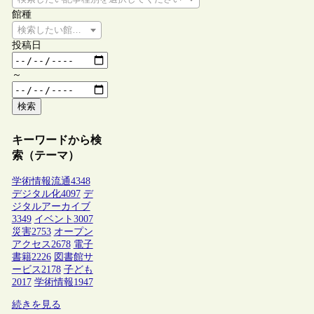
館種
検索したい館種を選択してください
投稿日
～
検索
キーワードから検
索（テーマ）
学術情報流通
4348
デジタル化
4097
デ
ジタルアーカイブ
3349
イベント
3007
災害
2753
オープン
アクセス
2678
電子
書籍
2226
図書館サ
ービス
2178
子ども
2017
学術情報
1947
続きを見る