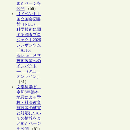
めたページを
公開
（56）
【イベント】
国立国会図書
館（NDL）、
科学技術に関
する調査プロ
ジェクト2026
シンポジウム
「AI for
Science―科学
技術政策への
インパクト
―」（9/11・
オンライン）
（51）
文部科学省、
令和8年熊本
地震による学
校・社会教育
施設等の被害
と対応につい
ての情報をま
とめたページ
を公開
（51）