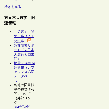
続きを見る
東日本大震災 関
連情報
「災害」に関
する当サイト
の記事
：
調査研究リポ
ート「東日本
大震災と図書
館」
地震・災害 関
連情報（レフ
ァレンス協同
データベー
ス）
各地の図書館
等の被災情報
等について
（外部リン
ク）
saveMLAK