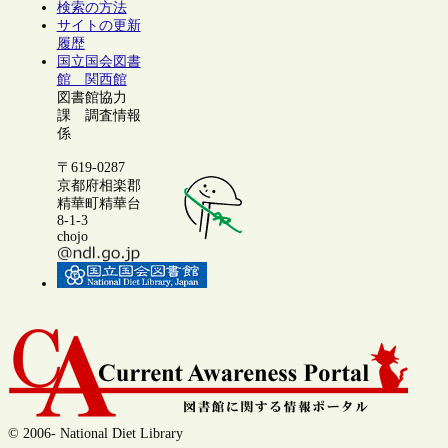
検索の方法
サイトの更新
履歴
国立国会図書
館 関西館
図書館協力
課 調査情報
係
〒619-0287
京都府相楽郡
精華町精華台
8-1-3
chojo
© 2006- National Diet Library