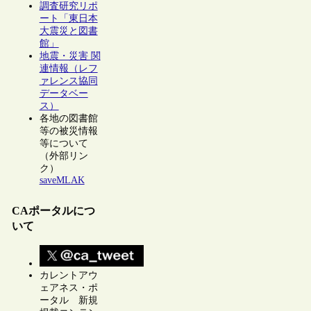
調査研究リポ
ート「東日本
大震災と図書
館」
地震・災害 関
連情報（レフ
ァレンス協同
データベー
ス）
各地の図書館
等の被災情報
等について
（外部リン
ク）
saveMLAK
CAポータルにつ
いて
カレントアウ
ェアネス・ポ
ータル 新規