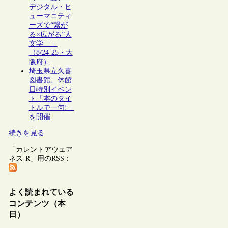
デジタル・ヒ
ューマニティ
ーズで“繋が
る×広がる”人
文学―」
（8/24-25・大
阪府）
埼玉県立久喜
図書館、休館
日特別イベン
ト「本のタイ
トルで一句!」
を開催
続きを見る
「カレントアウェア
ネス-R」用のRSS：
よく読まれている
コンテンツ（本
日）