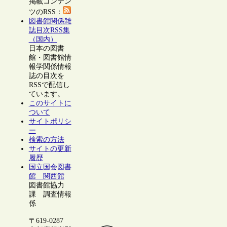
掲載コンテン
ツのRSS：
図書館関係雑
誌目次RSS集
（国内）
日本の図書
館・図書館情
報学関係情報
誌の目次を
RSSで配信し
ています。
このサイトに
ついて
サイトポリシ
ー
検索の方法
サイトの更新
履歴
国立国会図書
館 関西館
図書館協力
課 調査情報
係
〒619-0287