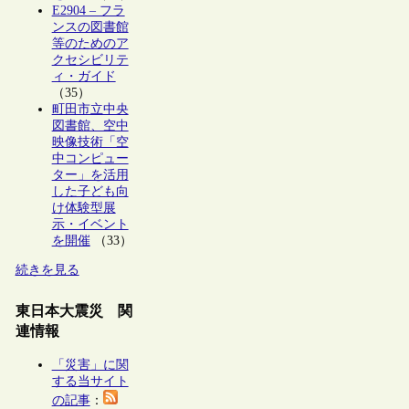
E2904 – フラ
ンスの図書館
等のためのア
クセシビリテ
ィ・ガイド
（35）
町田市立中央
図書館、空中
映像技術「空
中コンピュー
ター」を活用
した子ども向
け体験型展
示・イベント
を開催
（33）
続きを見る
東日本大震災 関
連情報
「災害」に関
する当サイト
の記事
：