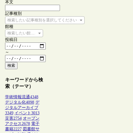
本文
記事種別
検索したい記事種別を選択してください
館種
検索したい館種を選択してください
投稿日
～
検索
キーワードから検
索（テーマ）
学術情報流通
4348
デジタル化
4098
デ
ジタルアーカイブ
3349
イベント
3013
災害
2754
オープン
アクセス
2678
電子
書籍
2227
図書館サ