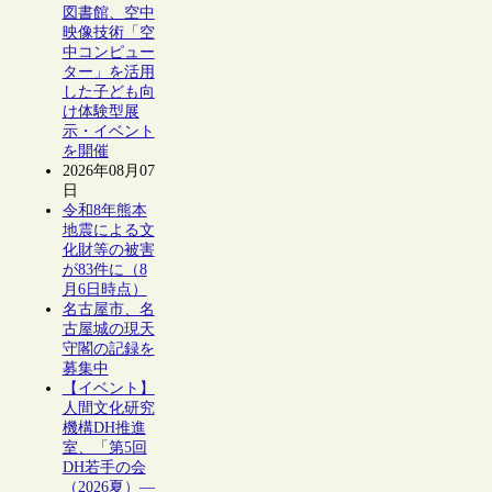
図書館、空中
映像技術「空
中コンピュー
ター」を活用
した子ども向
け体験型展
示・イベント
を開催
2026年08月07
日
令和8年熊本
地震による文
化財等の被害
が83件に（8
月6日時点）
名古屋市、名
古屋城の現天
守閣の記録を
募集中
【イベント】
人間文化研究
機構DH推進
室、「第5回
DH若手の会
（2026夏）―