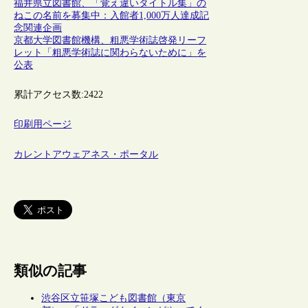
福井県立図書館、「覚え違いタイトル集」の
ねこの名前を募集中：入館者1,000万人達成記
念関連企画
京都大学図書館機構、粗悪学術誌啓発リーフ
レット「粗悪学術誌に関わらないために」を
公表
累計アクセス数:
2422
印刷用ページ
カレントアウェアネス・ポータル
類似の記事
渋谷区立笹塚こども図書館（東京