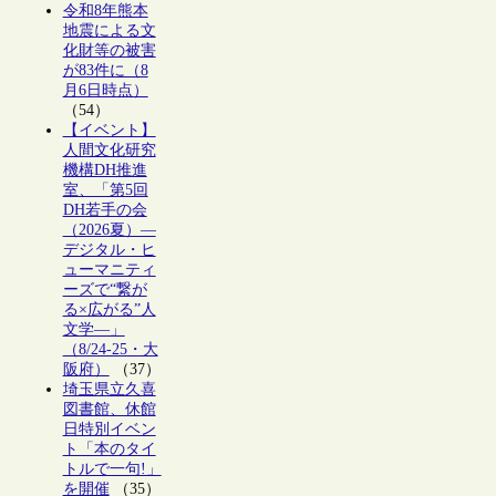
令和8年熊本
地震による文
化財等の被害
が83件に（8
月6日時点）
（54）
【イベント】
人間文化研究
機構DH推進
室、「第5回
DH若手の会
（2026夏）―
デジタル・ヒ
ューマニティ
ーズで“繋が
る×広がる”人
文学―」
（8/24-25・大
阪府）
（37）
埼玉県立久喜
図書館、休館
日特別イベン
ト「本のタイ
トルで一句!」
を開催
（35）