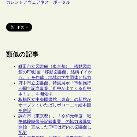
カレントアウェアネス・ポータル
類似の記事
町田市立図書館（東京都）、移動図書
館のPR動画「移動図書館、結構イイか
も。」を作成：地域の学生団体と協力
府中市立図書館、特集展示「市制施行
70周年記念事業「府中が出てくる府中
本！」」を開催中
板橋区立中央図書館（東京）の新館が
オープン：いたばしボローニャ絵本館
を併設
調布市（東京都）、「令和元年度 戦
争体験映像等記録事業」の協力者募集
開始：完成したDVDは市内の図書館に
配架