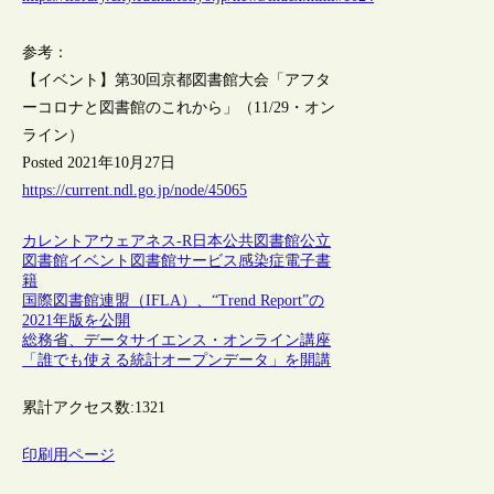
参考：
【イベント】第30回京都図書館大会「アフタ
ーコロナと図書館のこれから」（11/29・オン
ライン）
Posted 2021年10月27日
https://current.ndl.go.jp/node/45065
カレントアウェアネス-R
日本
公共図書館
公立
図書館
イベント
図書館サービス
感染症
電子書
籍
国際図書館連盟（IFLA）、“Trend Report”の
2021年版を公開
総務省、データサイエンス・オンライン講座
「誰でも使える統計オープンデータ」を開講
累計アクセス数:
1321
印刷用ページ