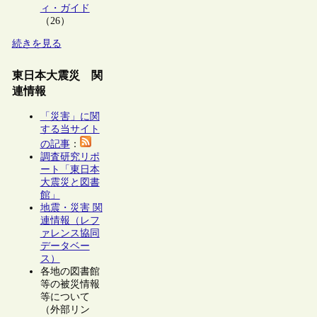
ィ・ガイド
（26）
続きを見る
東日本大震災 関
連情報
「災害」に関
する当サイト
の記事
：
調査研究リポ
ート「東日本
大震災と図書
館」
地震・災害 関
連情報（レフ
ァレンス協同
データベー
ス）
各地の図書館
等の被災情報
等について
（外部リン