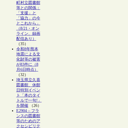
町村立図書館
等との関係：
「支援」と
「協力」の今
とこれから」
（8/21・オン
ライン、録画
配信あり）
（35）
令和8年熊本
地震による文
化財等の被害
が83件に（8
月6日時点）
（32）
埼玉県立久喜
図書館、休館
日特別イベン
ト「本のタイ
トルで一句!」
を開催
（26）
E2904 – フラ
ンスの図書館
等のためのア
クセシビリテ