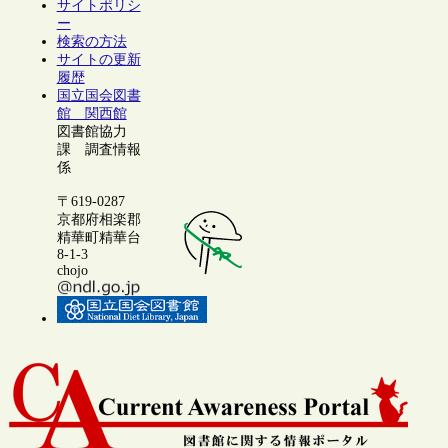
サイトポリシ
ー
検索の方法
サイトの更新
履歴
国立国会図書
館 関西館
図書館協力
課 調査情報
係
〒619-0287
京都府相楽郡
精華町精華台
8-1-3
chojo