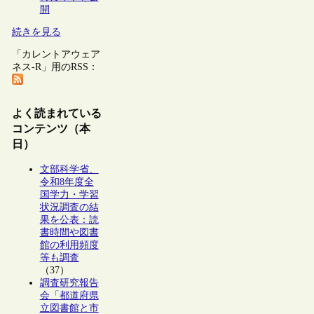
開
続きを見る
「カレントアウェア
ネス-R」用のRSS：
よく読まれている
コンテンツ（本
日）
文部科学省、
令和8年度全
国学力・学習
状況調査の結
果を公表：読
書時間や図書
館の利用頻度
等も調査
（37）
調査研究報告
会「都道府県
立図書館と市