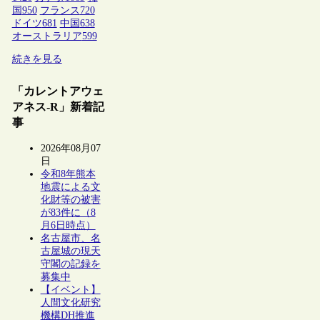
国
950
フランス
720
ドイツ
681
中国
638
オーストラリア
599
続きを見る
「カレントアウェ
アネス-R」新着記
事
2026年08月07
日
令和8年熊本
地震による文
化財等の被害
が83件に（8
月6日時点）
名古屋市、名
古屋城の現天
守閣の記録を
募集中
【イベント】
人間文化研究
機構DH推進