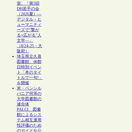
室、「第5回
DH若手の会
（2026夏）―
デジタル・ヒ
ューマニティ
ーズで“繋が
る×広がる”人
文学―」
（8/24-25・大
阪府）
埼玉県立久喜
図書館、休館
日特別イベン
ト「本のタイ
トルで一句!」
を開催
米・ペンシル
バニア州等の
大学図書館の
連合体
PALCI、図書
館によるシス
テム相互運用
性評価のため
のガイドを公