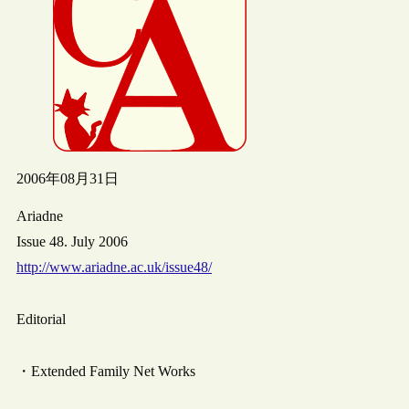
2006年08月31日
Ariadne
Issue 48. July 2006
http://www.ariadne.ac.uk/issue48/
Editorial
・Extended Family Net Works