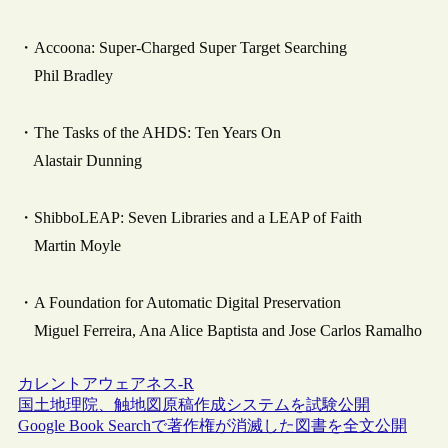
・Accoona: Super-Charged Super Target Searching
Phil Bradley
・The Tasks of the AHDS: Ten Years On
Alastair Dunning
・ShibboLEAP: Seven Libraries and a LEAP of Faith
Martin Moyle
・A Foundation for Automatic Digital Preservation
Miguel Ferreira, Ana Alice Baptista and Jose Carlos Ramalho
カレントアウェアネス-R
国土地理院、触地図原稿作成システムを試験公開
Google Book Searchで著作権が消滅した図書を全文公開