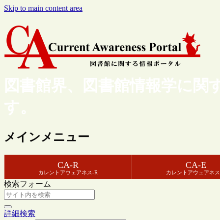
Skip to main content area
図書館界、図書館情報学に関
す。
メインメニュー
CA-R
CA-E
カレントアウェアネス-R
カレントアウェアネス
検索フォーム
詳細検索