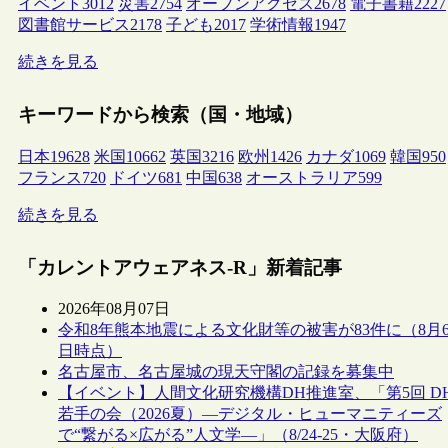
イベント
3012
災害
2754
オープンアクセス
2678
電子書籍
2227
図書館サービス
2178
子ども
2017
学術情報
1947
続きを見る
キーワードから検索（国・地域）
日本
19628
米国
10662
英国
3216
欧州
1426
カナダ
1069
韓国
950
フランス
720
ドイツ
681
中国
638
オーストラリア
599
続きを見る
「カレントアウェアネス-R」新着記事
2026年08月07日
令和8年熊本地震による文化財等の被害が83件に（8月
日時点）
名古屋市、名古屋城の現天守閣の記録を募集中
【イベント】人間文化研究機構DH推進室、「第5回 D
若手の会（2026夏）―デジタル・ヒューマニティーズ
で“繋がる×広がる”人文学―」（8/24-25・大阪府）